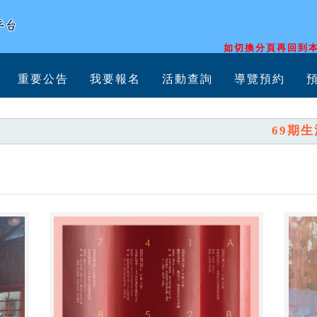
如切換分頁再回到本
重要公告
我要報名
活動查詢
導覽預約
69期生活美學