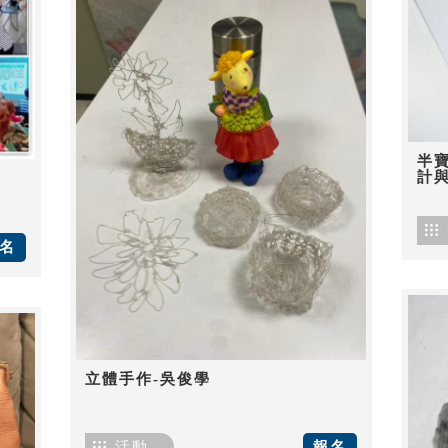
半
計
名
立體手作-吳俊學
活動
報名