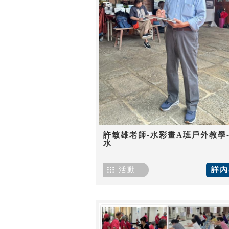
許敏雄老師-水彩畫A班戶外教學
水
活動
詳內