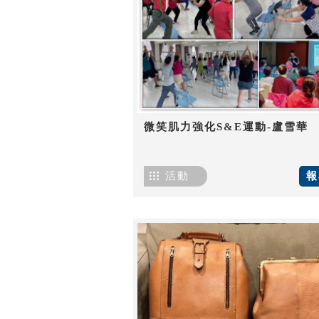
微笑肌力強化S&E運動-盧雪華
活動
報