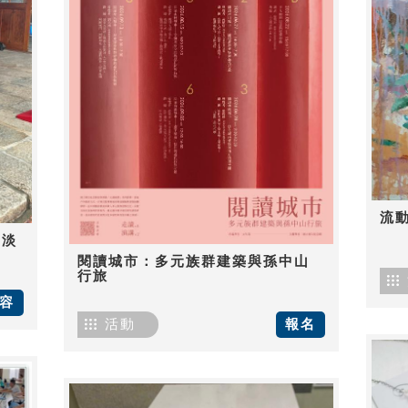
流
-淡
閱讀城市：多元族群建築與孫中山
行旅
容
活動
報名