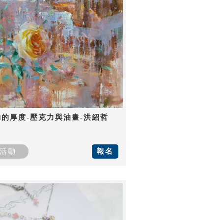
動的厚度-壓克力與油畫-洪紹哲
活動
報名