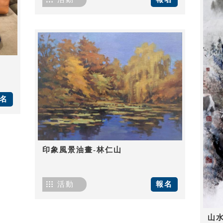
名
印象風景油畫-林仁山
活動
報名
山