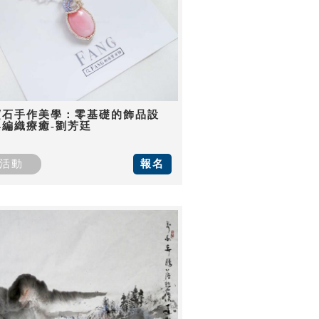
寶石手作美學：零基礎的飾品設
與編織療癒-劉芳廷
活動
報名