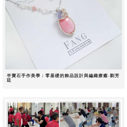
半寶石手作美學：零基礎的飾品設計與編織療癒-劉芳
廷