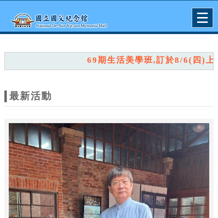
跳到主要內容
網站導覽
Togg
navig
網
站
69期生活美學班,訂於8/6(四)上午
主
題
最新活動