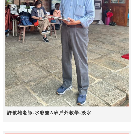
許敏雄老師-水彩畫A班戶外教學-淡水