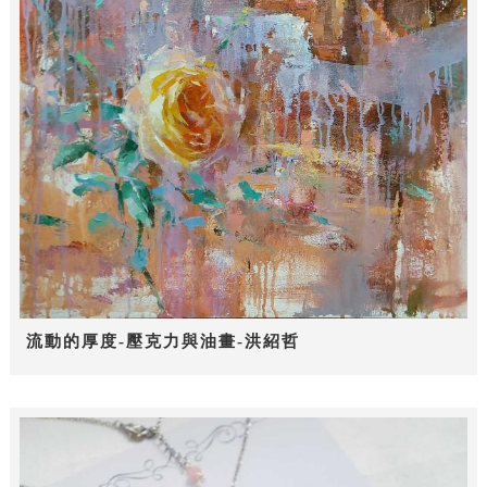
流動的厚度-壓克力與油畫-洪紹哲