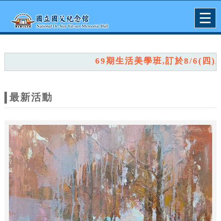
跳到主要內容
網站導覽
Togg
navig
網
站
69期生活美學班,訂於8/6(四)上
主
題
最新活動