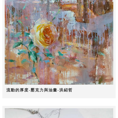
流動的厚度-壓克力與油畫-洪紹哲