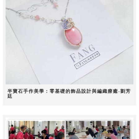
半寶石手作美學：零基礎的飾品設計與編織療癒-劉芳
廷