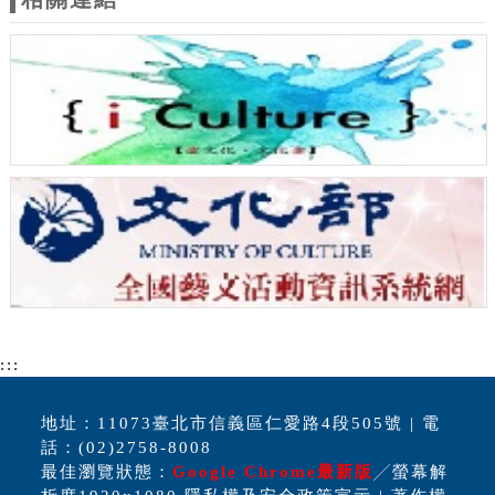
:::
地址：11073臺北市信義區仁愛路4段505號 | 電
話：(02)2758-8008
最佳瀏覽狀態：
Google Chrome最新版
╱螢幕解