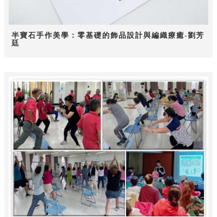
半寶石手作美學：零基礎的飾品設計與編織療癒-劉芳
廷