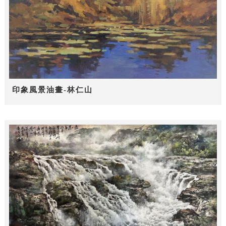
印象風景油畫-林仁山