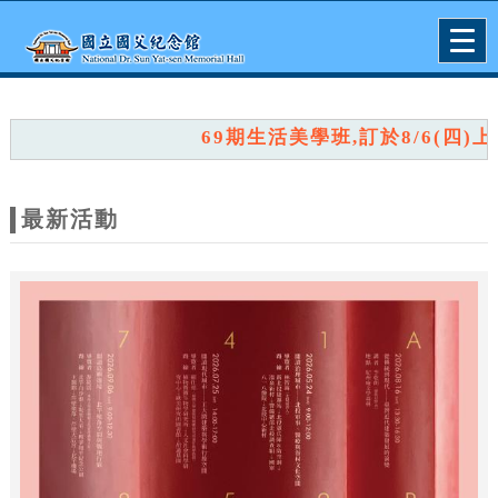
跳到主要內容
網站導覽
Togg
navig
網
站
69期生活美學班,訂於8/6(四)上午
主
題
最新活動