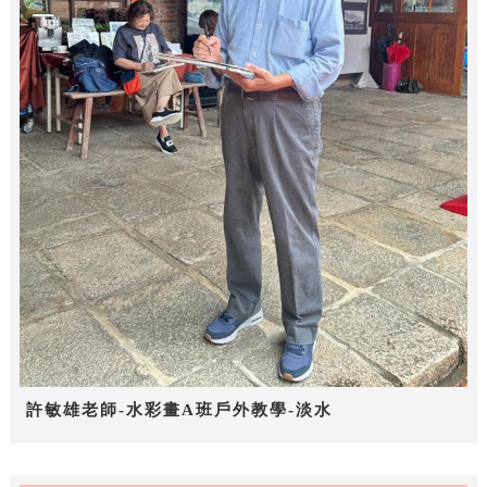
許敏雄老師-水彩畫A班戶外教學-淡水