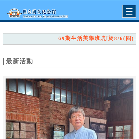
跳到主要內容
網站導覽
Togg
navig
網
站
69期生活美學班,訂於8/6(四)上午
主
題
最新活動