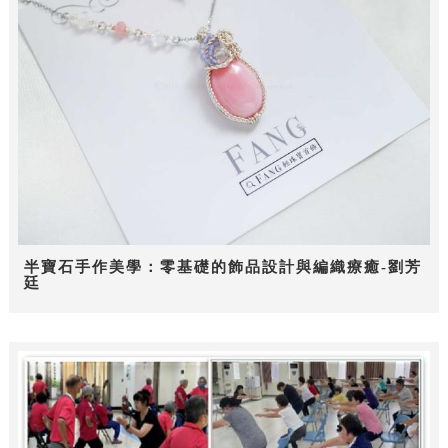
半寶石手作美學：零基礎的飾品設計與編織療癒-劉芳
廷