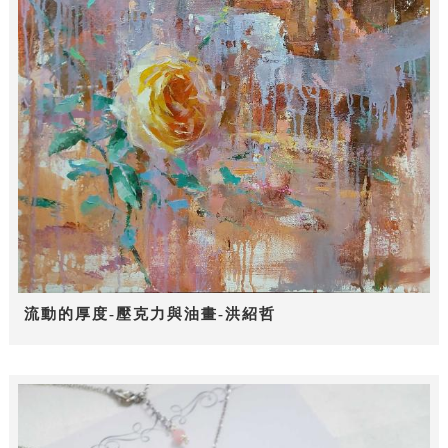
流動的厚度-壓克力與油畫-洪紹哲