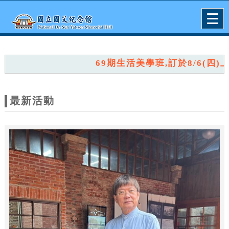
跳到主要內容
網站導覽
Togg
navig
網
站
69期生活美學班,訂於8/6(四)上午
主
題
最新活動