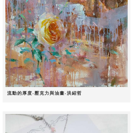
流動的厚度-壓克力與油畫-洪紹哲