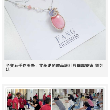
半寶石手作美學：零基礎的飾品設計與編織療癒-劉芳
廷