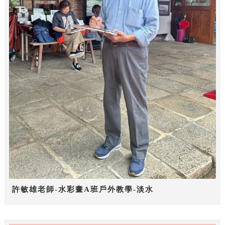
許敏雄老師-水彩畫A班戶外教學-淡水