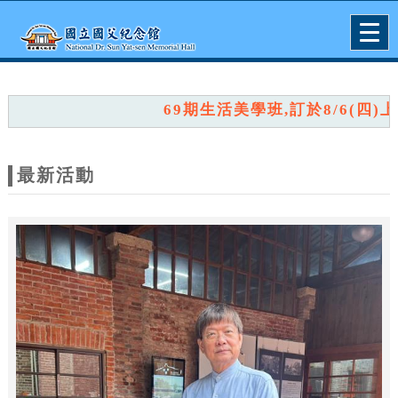
跳到主要內容
網站導覽
Togg
navig
網
站
69期生活美學班,訂於8/6(四)上午
主
題
最新活動