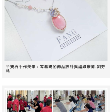
半寶石手作美學：零基礎的飾品設計與編織療癒-劉芳
廷