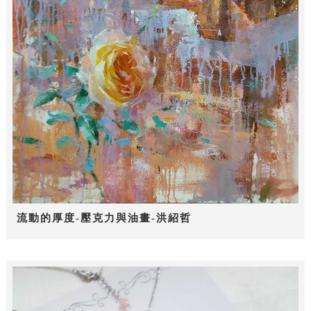
流動的厚度-壓克力與油畫-洪紹哲