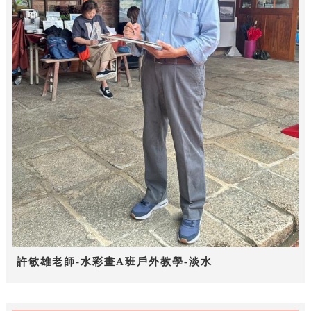
許敏雄老師-水彩畫A班戶外教學-淡水