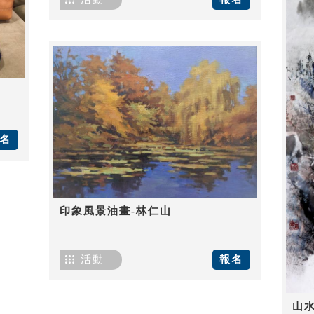
名
印象風景油畫-林仁山
活動
報名
山