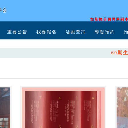
如切換分頁再回到本
重要公告
我要報名
活動查詢
導覽預約
69期生活美