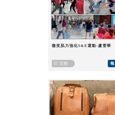
微笑肌力強化S&E運動-盧雪華
活動
報