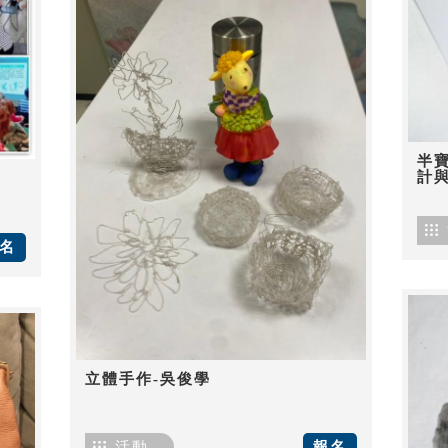
半
計
名
立體手作-吳俊學
活動
報名