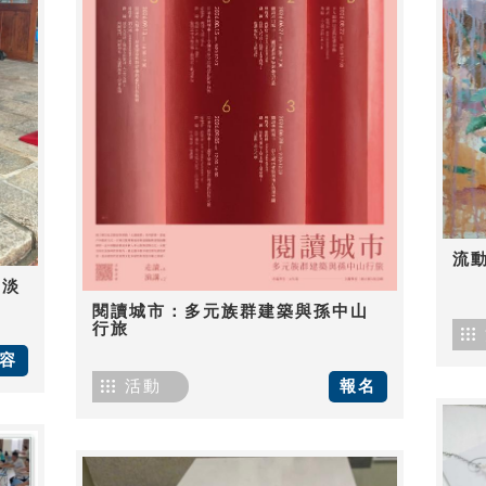
流
-淡
閱讀城市：多元族群建築與孫中山
行旅
容
活動
報名