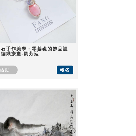
寶石手作美學：零基礎的飾品設
與編織療癒-劉芳廷
活動
報名