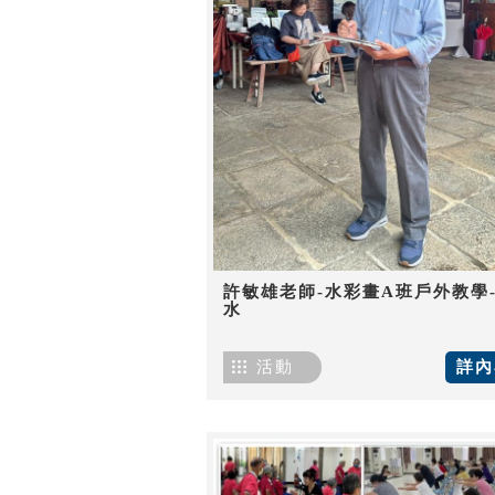
許敏雄老師-水彩畫A班戶外教學
水
活動
詳內