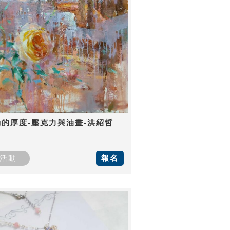
動的厚度-壓克力與油畫-洪紹哲
活動
報名