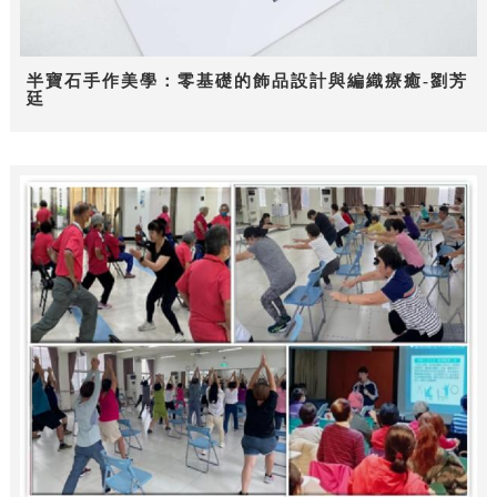
半寶石手作美學：零基礎的飾品設計與編織療癒-劉芳
廷