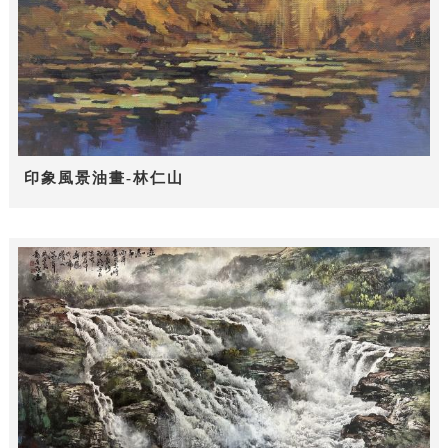
印象風景油畫-林仁山