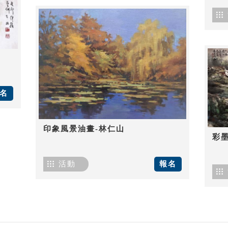
名
印象風景油畫-林仁山
彩
活動
報名