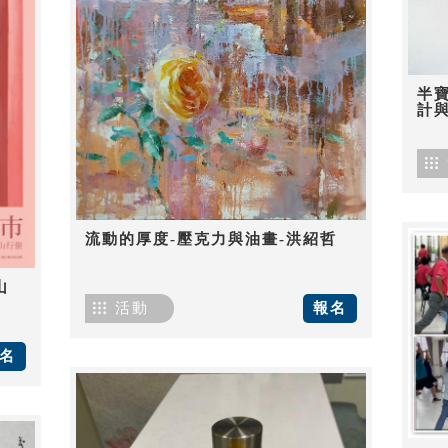
半
計
流動的厚度-壓克力與油畫-洪紹哲
山
活動
報名
名