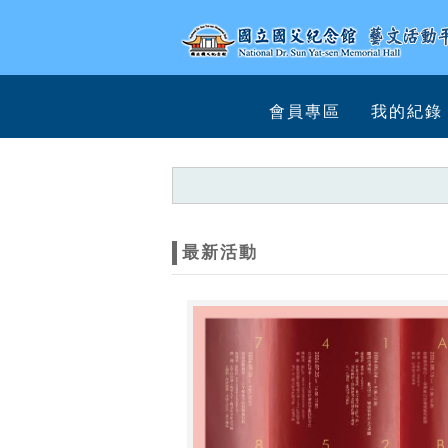
跳到主要內容
網站導覽
網
會員專區
我的紀錄
站
主
題
最新活動