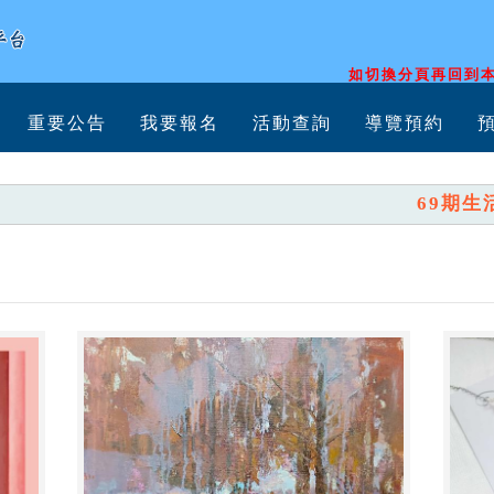
如切換分頁再回到本
重要公告
我要報名
活動查詢
導覽預約
69期生活美學