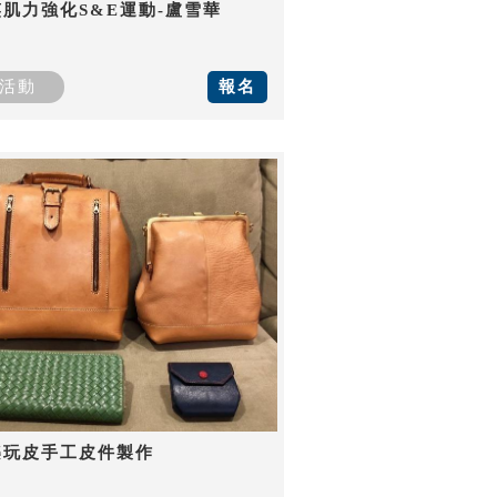
肌力強化S&E運動-盧雪華
活動
報名
樂玩皮手工皮件製作