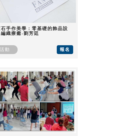
寶石手作美學：零基礎的飾品設
與編織療癒-劉芳廷
活動
報名