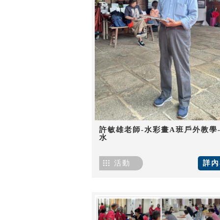
許敏雄老師-水彩畫A班戶外教學
水
活動
詳內