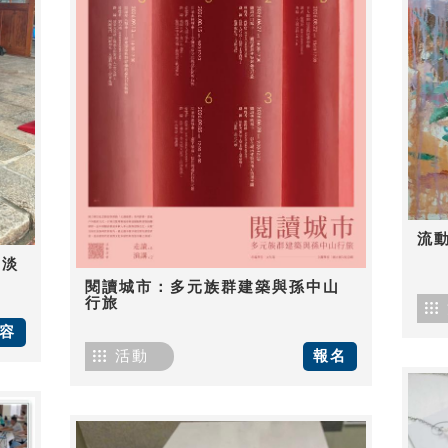
流
-淡
閱讀城市：多元族群建築與孫中山
行旅
容
活動
報名