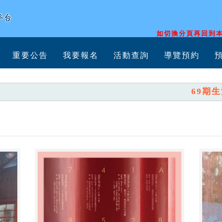
如切換分頁再回到本
重要公告
我要報名
活動查詢
導覽預約
69期生活美學