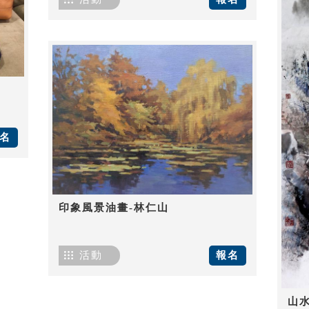
名
印象風景油畫-林仁山
活動
報名
山