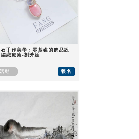
寶石手作美學：零基礎的飾品設
與編織療癒-劉芳廷
活動
報名