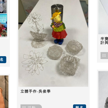
半
計
名
立體手作-吳俊學
活動
報名