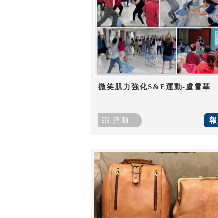
微笑肌力強化S&E運動-盧雪華
活動
報