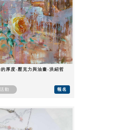
動的厚度-壓克力與油畫-洪紹哲
活動
報名