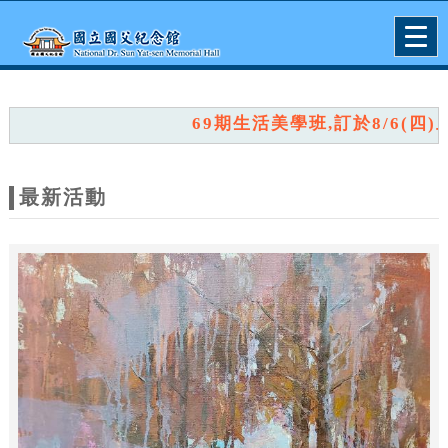
跳到主要內容
網站導覽
Togg
navig
網
站
69期生活美學班,訂於8/6(四)上
主
題
最新活動