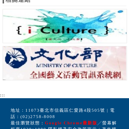
:::
地址：11073臺北市信義區仁愛路4段505號 | 電
話：(02)2758-8008
最佳瀏覽狀態：
Google Chrome最新版
╱螢幕解