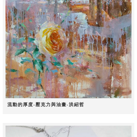
流動的厚度-壓克力與油畫-洪紹哲