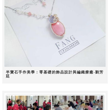
半寶石手作美學：零基礎的飾品設計與編織療癒-劉芳
廷