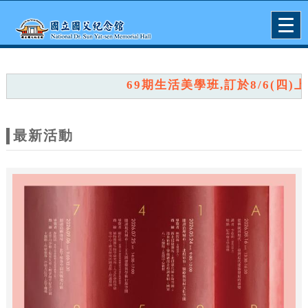
跳到主要內容
網站導覽
Togg
navig
網
站
69期生活美學班,訂於8/6(四)上
主
題
最新活動