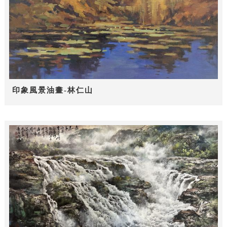
印象風景油畫-林仁山