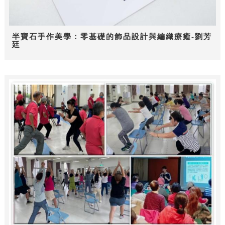
半寶石手作美學：零基礎的飾品設計與編織療癒-劉芳
廷