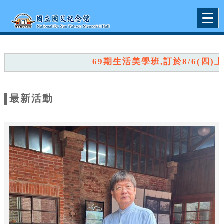
跳到主要內容
網站導覽
Togg
navig
網
站
69期生活美學班,訂於8/6(四)上午
主
題
最新活動