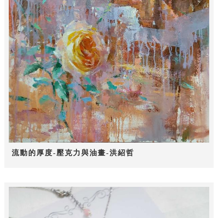
流動的厚度-壓克力與油畫-洪紹哲