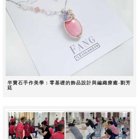
半寶石手作美學：零基礎的飾品設計與編織療癒-劉芳
廷