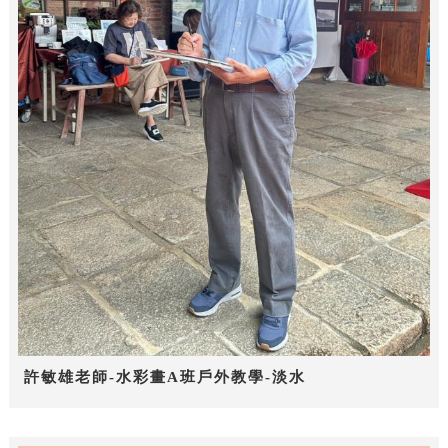
許敏雄老師-水彩畫A班戶外教學-淡水