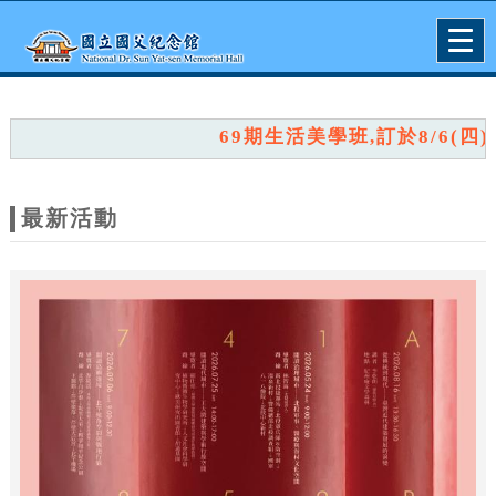
跳到主要內容
網站導覽
Togg
navig
網
站
69期生活美學班,訂於8/6(四)上
主
題
最新活動