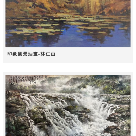
印象風景油畫-林仁山