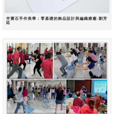
半寶石手作美學：零基礎的飾品設計與編織療癒-劉芳
廷