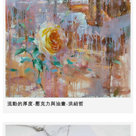
流動的厚度-壓克力與油畫-洪紹哲