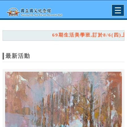
跳到主要內容
網站導覽
Togg
navig
網
站
69期生活美學班,訂於8/6(四)上午
主
題
最新活動