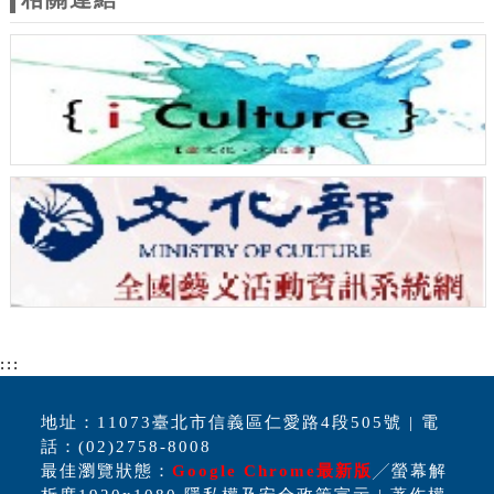
:::
地址：11073臺北市信義區仁愛路4段505號 | 電
話：(02)2758-8008
最佳瀏覽狀態：
Google Chrome最新版
╱螢幕解