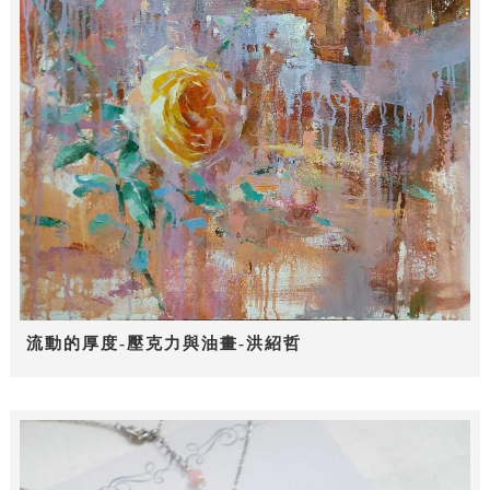
流動的厚度-壓克力與油畫-洪紹哲