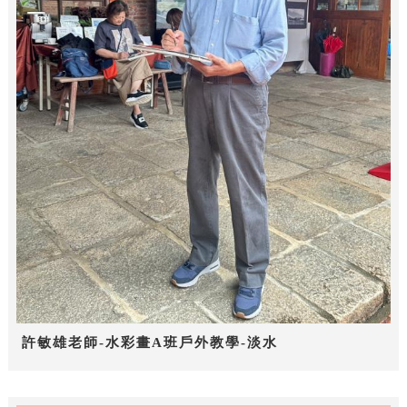
許敏雄老師-水彩畫A班戶外教學-淡水