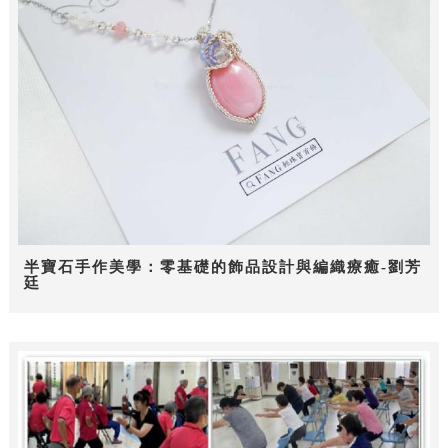
半寶石手作美學：零基礎的飾品設計與編織療癒-劉芳
廷