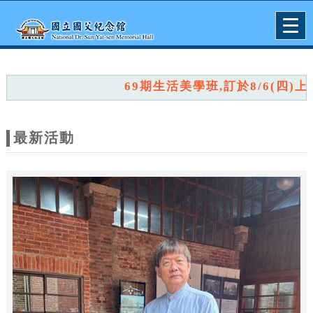
跳到主要內容
網站導覽
Togg
navig
網
站
69期生活美學班,訂於8/6(四)上午9
主
題
最新活動