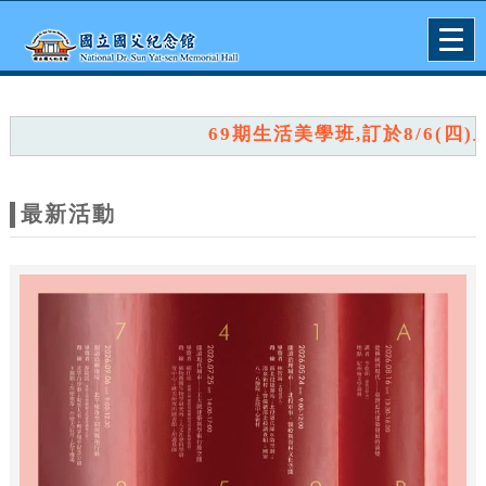
跳到主要內容
網站導覽
Togg
navig
網
站
69期生活美學班,訂於8/6(四)上
主
題
最新活動