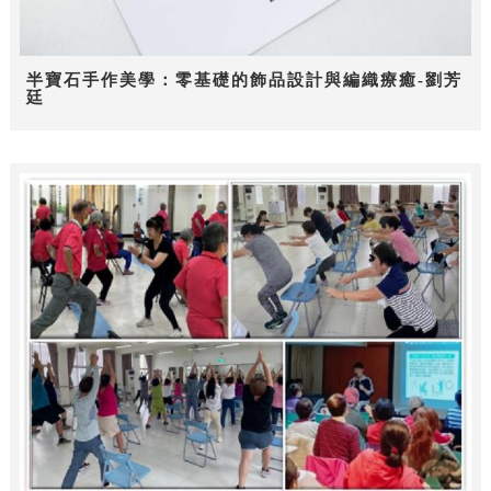
半寶石手作美學：零基礎的飾品設計與編織療癒-劉芳
廷