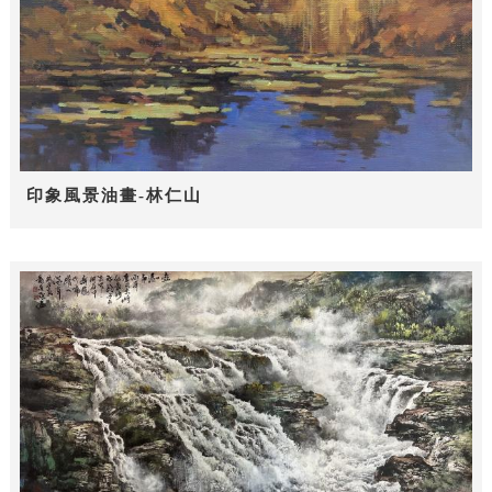
印象風景油畫-林仁山