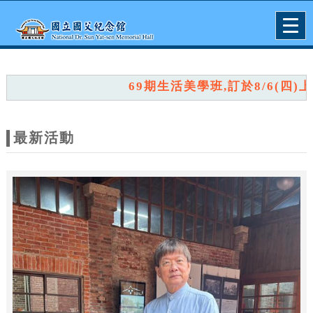
跳到主要內容
網站導覽
Togg
navig
網
站
69期生活美學班,訂於8/6(四)上午
主
題
最新活動