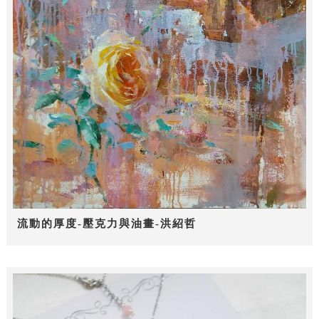
流動的厚度-壓克力與油畫-洪紹哲