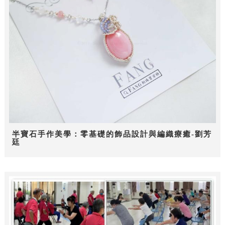
半寶石手作美學：零基礎的飾品設計與編織療癒-劉芳
廷