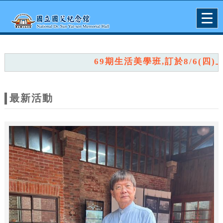
跳到主要內容
網站導覽
Togg
navig
網
站
69期生活美學班,訂於8/6(四)上午
主
題
最新活動