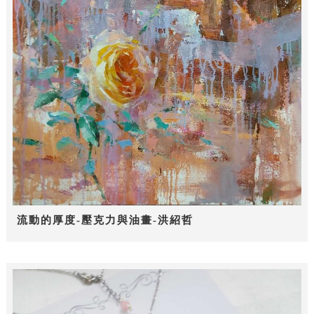
流動的厚度-壓克力與油畫-洪紹哲