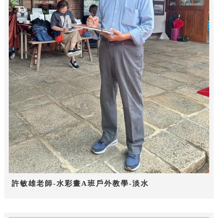
許敏雄老師-水彩畫A班戶外教學-淡水