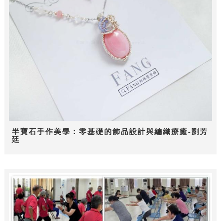
半寶石手作美學：零基礎的飾品設計與編織療癒-劉芳
廷