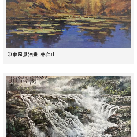
印象風景油畫-林仁山