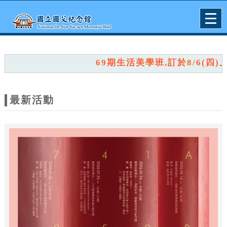
跳到主要內容
網站導覽
Togg
navig
網
站
69期生活美學班,訂於8/6(四)上午
主
題
最新活動