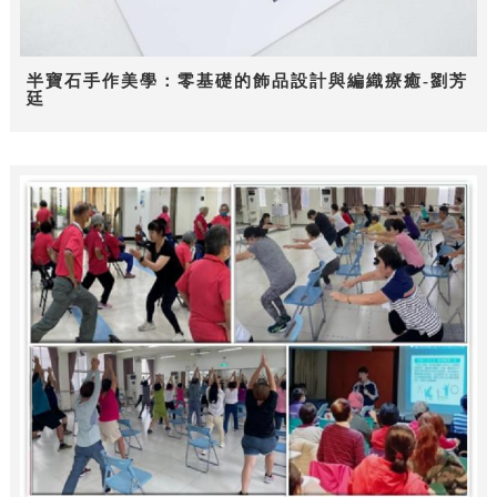
半寶石手作美學：零基礎的飾品設計與編織療癒-劉芳
廷