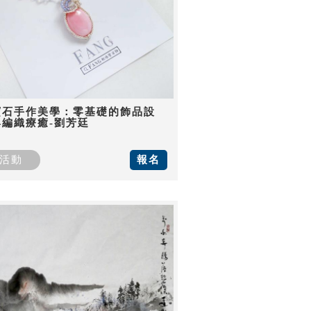
寶石手作美學：零基礎的飾品設
與編織療癒-劉芳廷
活動
報名