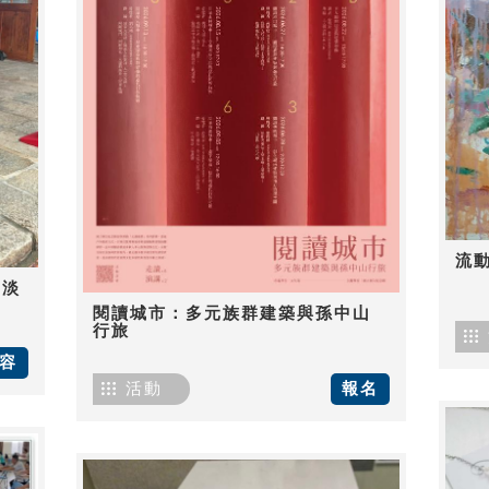
流
-淡
閱讀城市：多元族群建築與孫中山
行旅
容
活動
報名