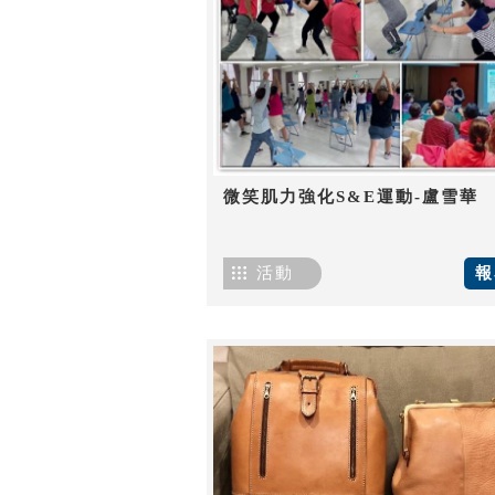
微笑肌力強化S&E運動-盧雪華
活動
報