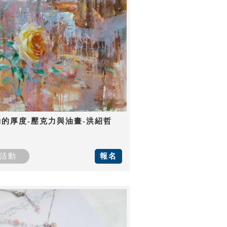
動的厚度-壓克力與油畫-洪紹哲
活動
報名