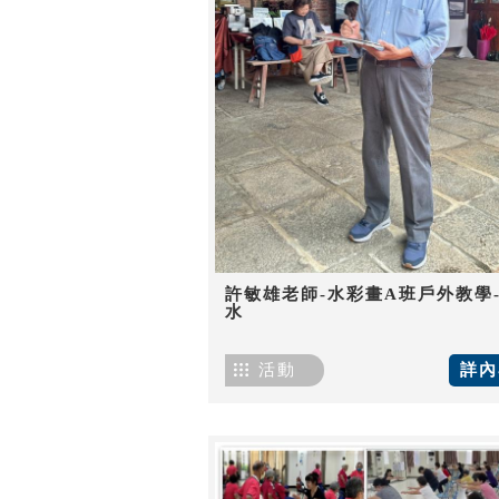
許敏雄老師-水彩畫A班戶外教學
水
活動
詳內