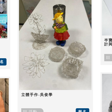
半
計
名
立體手作-吳俊學
活動
報名