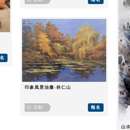
名
印象風景油畫-林仁山
活動
報名
山