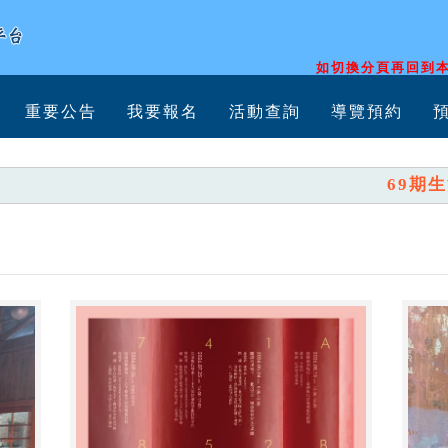
如切換分頁再回到本
重要公告
我要報名
活動查詢
導覽預約
69期生活美學