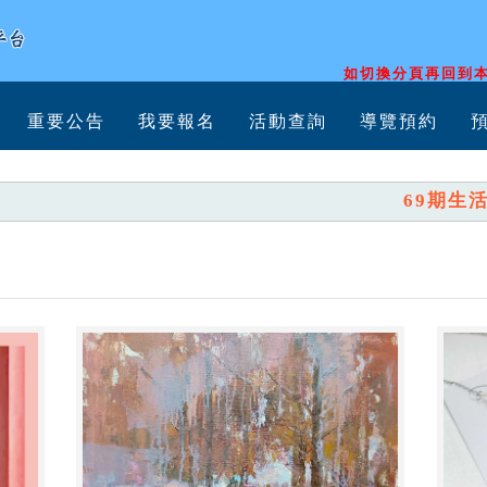
如切換分頁再回到本
重要公告
我要報名
活動查詢
導覽預約
69期生活美學