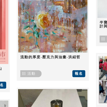
半
計
流動的厚度-壓克力與油畫-洪紹哲
山
活動
報名
名