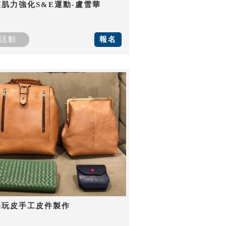
肌力強化S&E運動-盧雪華
活動
報名
樂玩皮手工皮件製作