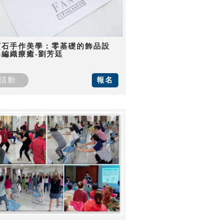
寶石手作美學：零基礎的飾品設
與編織療癒-劉芳廷
活動
報名