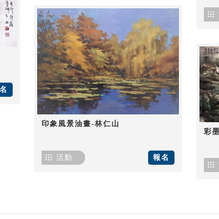
名
印象風景油畫-林仁山
彩
活動
報名