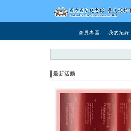
跳到主要內容
網站導覽
網
會員專區
我的紀錄
站
主
題
最新活動