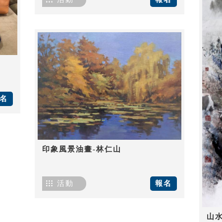
名
印象風景油畫-林仁山
活動
報名
山