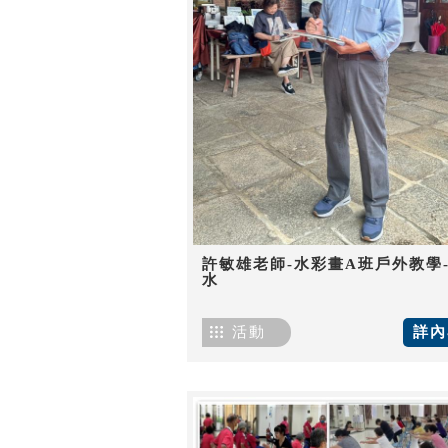
許敏雄老師-水彩畫A班戶外教學
水
活動
詳內