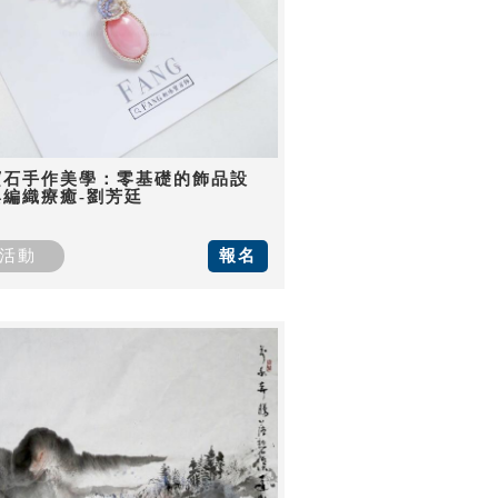
寶石手作美學：零基礎的飾品設
與編織療癒-劉芳廷
活動
報名