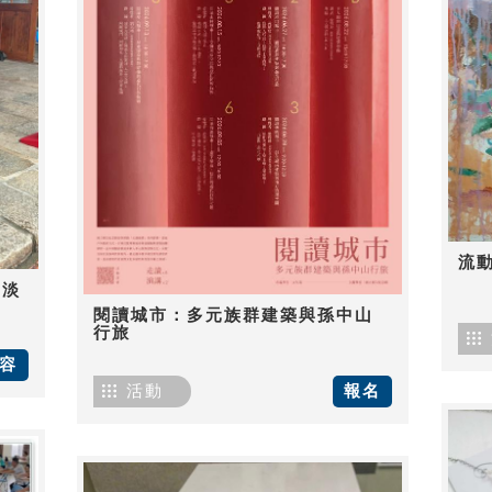
流
-淡
閱讀城市：多元族群建築與孫中山
行旅
容
活動
報名