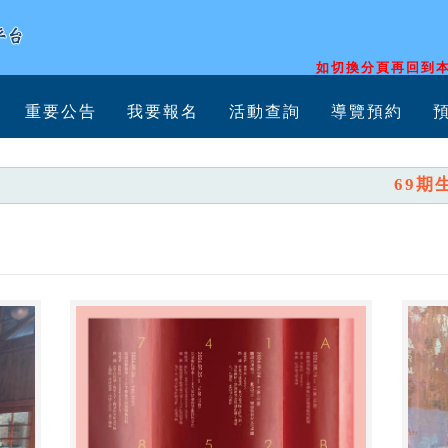
如切換分頁再回到本
重要公告
我要報名
活動查詢
導覽預約
69期生活美