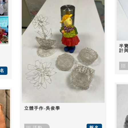
半
計
名
立體手作-吳俊學
活動
報名