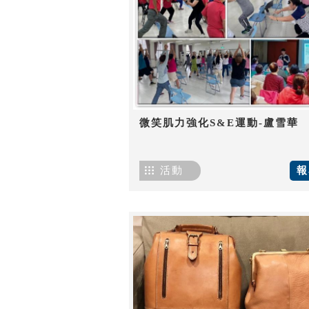
微笑肌力強化S&E運動-盧雪華
活動
報