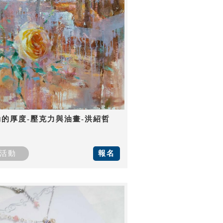
動的厚度-壓克力與油畫-洪紹哲
活動
報名