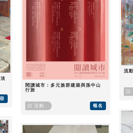
流
-淡
閱讀城市：多元族群建築與孫中山
行旅
容
活動
報名