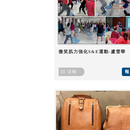
微笑肌力強化S&E運動-盧雪華
活動
報