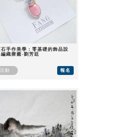
寶石手作美學：零基礎的飾品設
與編織療癒-劉芳廷
活動
報名