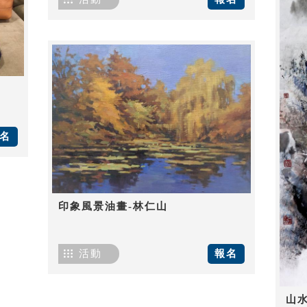
名
印象風景油畫-林仁山
活動
報名
山