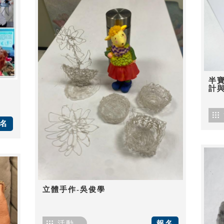
半
計
名
立體手作-吳俊學
活動
報名