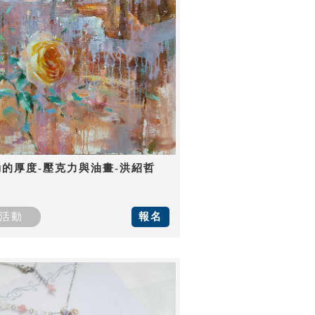
動的厚度-壓克力與油畫-洪紹哲
活動
報名