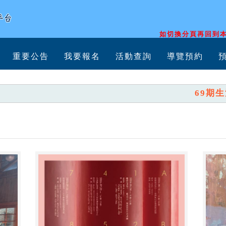
如切換分頁再回到本
重要公告
我要報名
活動查詢
導覽預約
69期生活美