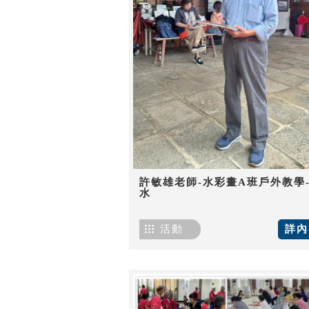
許敏雄老師-水彩畫A班戶外教學
水
活動
詳內