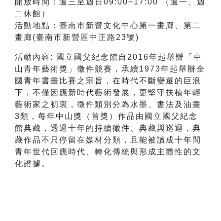
開放時間：週三至週日
09:00~17:00
（週一、週
二休館）
活動地點：臺南市新營文化中心第一畫廊、第二
畫廊(臺南市新營區中正路
23
號)
活動內容: 國立國父紀念館自2016年起舉辦「中
山青年藝術獎」徵件競賽，承續1973年起舉辦全
國青年書畫比賽之宗旨，在時代不斷變遷的巨浪
下，不僅因應新時代藝術發展，更堅守扶植年輕
藝術家之初衷，徵件類別分為水墨、書法及油畫
3類，每年中山獎（首獎）作品由國立國父紀念
館典藏，透過十年的持續徵件、典藏與巡迴，典
藏作品不只停留在媒材分類，且能被讀成十年間
青年世代回應時代、轉化傳統與形成主體性的文
化證據。