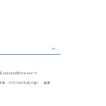
nExternalBrowser=1
活類：
37072503(莊小姐）；
健康