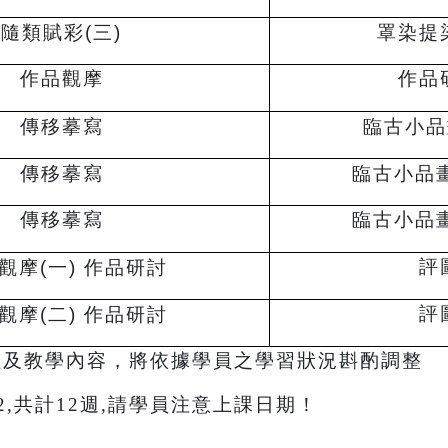
隨類賦彩(三)
罩染提
作品觀摩
作品
傳移摹寫
臨古小品
傳移摹寫
臨古小品畫
傳移摹寫
臨古小品畫
評
觀摩(一) 作品研討
評
觀摩(二) 作品研討
程及教學內容，將依據學員之學習狀況斟酌調整
/22,共計12週,請學員注意上課日期！