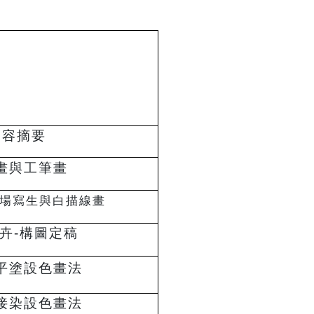
林淑女
內容摘要
畫與工筆畫
現場寫生與白描線畫
卉-構圖定稿
平塗設色畫法
接染設色畫法