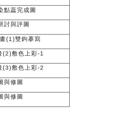
染點蕊完成圖
研討與評圖
畫(1)雙鉤摹寫
(2)敷色上彩-1
(3)敷色上彩-2
圖與修圖
圖與修圖