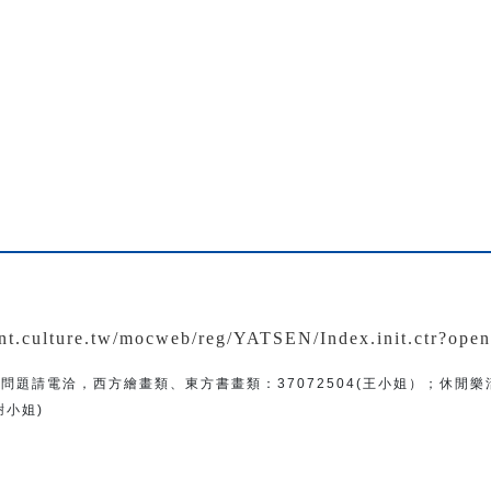
：
ent.culture.tw/mocweb/reg/YATSEN/Index.init.ctr?ope
問題
請電洽
，
西方繪畫類、東方書畫類：
37072504(王小姐）
；
休閒樂
(謝小姐)