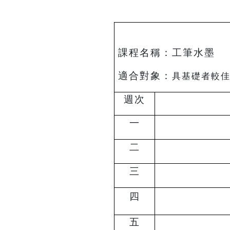
課程名稱：
適合對象：
具基礎者較
週次
一
二
三
四
五