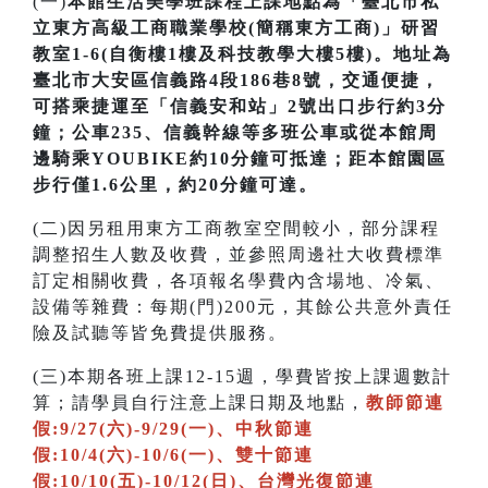
(一)
本館生活美學班課程上課地點為「臺北市私
立東方高級工商職業學校(簡稱東方工商)」研習
教室1-6(自衡樓1樓及科技教學大樓5樓)。地址為
臺北市大安區信義路4段186巷8號，交通便捷，
可搭乘捷運至「信義安和站」2號出口步行約3分
鐘；公車235、信義幹線等多班公車或從本館周
邊騎乘YOUBIKE約10分鐘可抵達；距本館園區
步行僅1.6公里，約20分鐘可達。
(二)因另租用東方工商教室空間較小，部分課程
調整招生人數及收費，並參照周邊社大收費標準
訂定相關收費，各項報名學費內含場地、冷氣、
設備等雜費：每期(門)200元，其餘公共意外責任
險及試聽等皆免費提供服務。
(三)本期各班上課12-15週，學費皆按上課週數計
算；請學員自行注意上課日期及地點，
教師節連
假:9/27(六)-9/29(一)、中秋節連
假:10/4(六)-10/6(一)、雙十節連
假:10/10(五)-10/12(日)、台灣光復節連