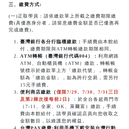
三、繳費方式:
(一)正取學員：請依繳款單上所載之繳費期限繳
費(具優惠身分者，請留意繳費金額是否已優惠再
完成繳費)。
臺灣銀行各分行臨櫃繳款：
手續費由本館給
付，繳費期限與ATM轉帳繳款期限相同。
ATM
轉帳（臺灣銀行代碼004）：
利用網路
ATM、自動櫃員機（ATM）繳款，轉帳帳
號標示於繳款單上方「繳款代號」，轉帳金
額為「繳款金額」，如為跨行交易，需另付
15元手續費。
便利商店繳款（
僅限7/29、7/30、7/31三日
及第2梯次後每前2日
）
：於全台各超商門市
（7-11、全家、OK、萊爾富）繳款，手續
費由本館給付，請學員確認店員向您收取之
金額數目，以維護您的權益。
台灣PAY繳費:利用手機下載安裝台灣行動