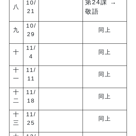
第24課
→
10/
八
21
敬語
10/
九
同上
29
11/
十
同上
4
十
11/
同上
一
11
十
11/
同上
二
18
十
11/
同上
三
25