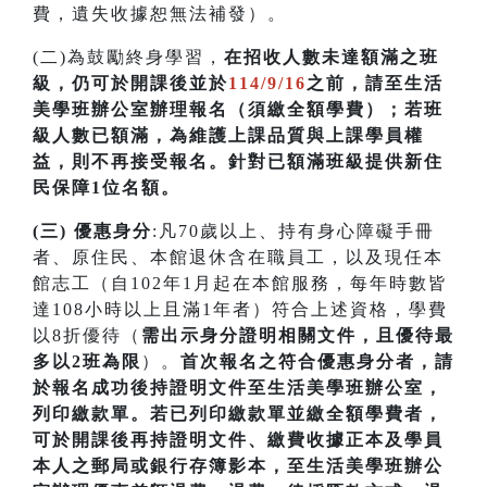
費，遺失收據恕無法補發）。
(二)為鼓勵終身學習，
在招收人數未達額滿之班
級，仍可於開課後並於
114/9/16
之前，請至生活
美學班辦公室辦理報名（須繳全額學費）；若
班
級人數已額滿，為維護上課品質與上課學員權
益，則不再接受報名。針對已額滿班級提供新住
民保障1位名額
。
(三) 優惠身分
:凡70歲以上、持有身心障礙手冊
者、原住民、本館退休含在職員工，以及現任本
館志工（自102年1月起在本館服務，每年時數皆
達108小時以上且滿1年者）符合上述資格，學費
以8折優待（
需出示身分證明相關文件，且優待最
多以2班為限
）。
首次
報名之符合優惠身分者，請
於報名成功後持證明文件至生活美學班辦公室，
列印繳款單。若已列印繳款單並繳全額學費者，
可於開課
後再持證明文件、繳費收據正本及學員
本人之郵局或銀行存簿影本，至生活美學班辦公