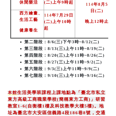
休閒樂活
(二)上午9時起
114
年8月5
日(二
)
西方繪畫、
114
年7月29日
生活工藝
晚上12時止
(二)上午10時
起
健康養生
第二階段
：8/6(三)下午3時~8/12(二)
第三階段
：8/13(三)上午11時~8/19(二)
第四階段：8/20(三)上午11時~8/26(二)
第五階段：8/27(三)上午11時~9/2(二)
第六階段：9/3(三)上午11時~9/9(二)
第七階段：9/10(三)上午11時~9/16(二)
生活美學班課程上課地點為
「
臺北市私立
本館
東方高級工商職業學校(簡稱東方工商)
」
研習
教室1-6(自衡樓1樓及科技教學大樓5樓)。地
址為臺北市大安區信義路4段186巷8號
，
交通