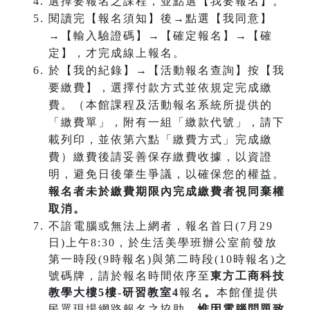
選擇要報名之課程，並點選【我要報名】。
閱讀完【報名須知】後→點選【我同意】
→【輸入驗證碼】→【確定報名】→【確
定】，才完成線上報名。
於【我的紀錄】→【活動報名查詢】按【我
要繳費】，選擇付款方式並依規定完成繳
費。（本館課程及活動報名系統所提供的
「繳費單」，附有一組「繳款代號」，請下
載列印，並依第六點「繳費方式」完成繳
費）繳費後請妥善保存繳費收據，以資證
明，避免日後肇生爭議，以確保您的權益。
報名者未於繳費期限內完成繳費者視同棄權
取消。
不諳電腦或無法上網者，報名首日(7月29
日)上午8:30，於生活美學班辦公室前發放
第一時段(9時報名)與第二時段(10時報名)之
號碼牌，請於報名時間依序至
東方工商科技
教學大樓5樓-研習教室4
報名
。
本館僅提供
民眾現場網路報名之協助，
惟因電腦問題致