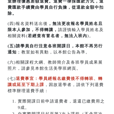
室辦理優惠差額退費。
退費一律採匯款方式，退
費匯款手續費由學員自行負擔，從退款金額中扣
除。
(四)報名資料送出後
，無法更改報名學員姓名且
限本人參加，不得轉讓，
請謹慎輸入學員姓名及
相關資料(
若經查有冒名者，無法入班內
)。
(五)請學員自行注意各班開課日，本館不再另行
通知
；教室如有異動，以本館公告為準。
(六)相關課程大綱、教師簡介及各班學員成果展
照片，請參見本館生活美學班網頁。
(七)
退費事宜：學員經報名繳費後不得轉班
、
轉
讓或延至下期上課
，因故退學者，請依下列退費
標準辦理退費手續：
實際開課日前申請退費者，退還已繳費用之
9成。
自實際開課日起至第2次上課前（不含當次