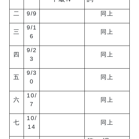
二
9/9
同上
9/1
三
同上
6
9/2
四
同上
3
9/3
五
同上
0
10/
六
同上
7
10/
七
同上
14