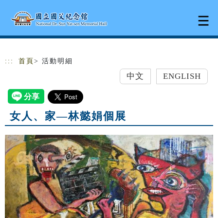
跳到主要內容
網站導覽
:::
首頁
> 活動明細
中文
ENGLISH
女人、家—林懿娟個展