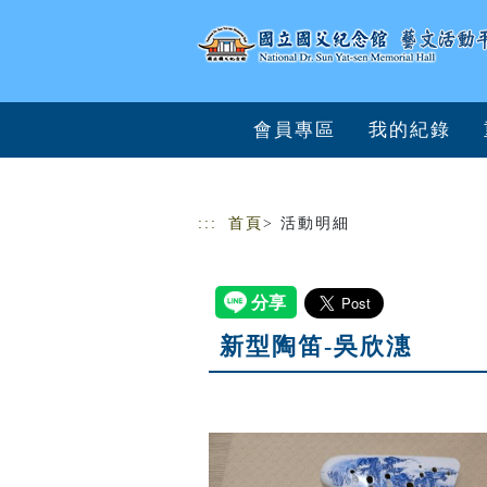
跳到主要內容
網站導覽
會員專區
我的紀錄
:::
首頁
> 活動明細
新型陶笛-吳欣潓