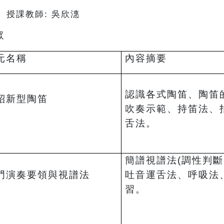
課教師: 吳欣潓
眾
元名稱
內容摘要
認識各式陶笛、陶笛
紹新型陶笛
吹奏示範、持笛法、
舌法。
簡譜視譜法(調性判斷
門演奏要領與視譜法
吐音運舌法、呼吸法
習。