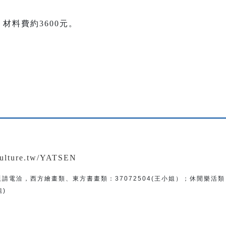
材料費約3600元。
：
.culture.tw/YATSEN
題
請電洽
，
西方繪畫類、東方書畫類：
37072504(王小姐）
；
休閒樂活類
姐)