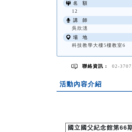
名 額
12
講 師
吳欣潓
場 地
科技教學大樓5樓教室6
聯絡資訊 :
02-370
活動內容介紹
國立國父紀念館第66