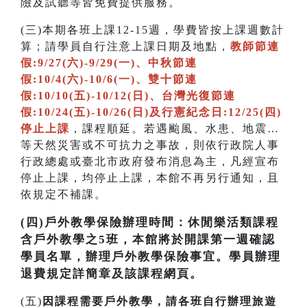
險及試聽等皆免費提供服務。
(三)本期各班上課12-15週，學費皆按上課週數計
算；請學員自行注意上課日期及地點，
教師節連
假:9/27(六)-9/29(一)、中秋節連
假:10/4(六)-10/6(一)、雙十節連
假:10/10(五)-10/12(日)、台灣光復節連
假:10/24(五)-10/26(日)及行憲紀念日:12/25(四)
停止上課
，課程順延。若遇颱風、水患、地震…
等天然災害或不可抗力之事故，則依行政院人事
行政總處或臺北市政府發布消息為主，凡經宣布
停止上課，均停止上課，本館不再另行通知，且
依規定不補課。
(四)戶外教學保險辦理時間：休閒樂活類課程
含戶外教學之5班，本館將於開課第一週確認
學員名單，辦理戶外教學保險事宜。學員辦理
退費規定詳簡章及該課程網頁。
(五)
因課程需要戶外教學，請各班自行辦理旅遊