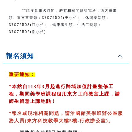
**請注意報名時間，若有相關問題
請電洽
，
西方繪畫
類、東方書畫類：
37072504(王小姐）
；
休閒樂活類：
37072503(莊小姐）；
健康養生類、生活工藝類：
37072502(謝小姐)
報名須知
重要通知：
*
本館自113年3月起進行跨域加值計畫整修工
程，期間美學班課程租用東方工商教室
上課，請
師生留意上課地點！
*
報名或現場相關問題，請洽國館美學班辦公區服
務人員(東方科技教學大樓5樓-行政辦公室)
。