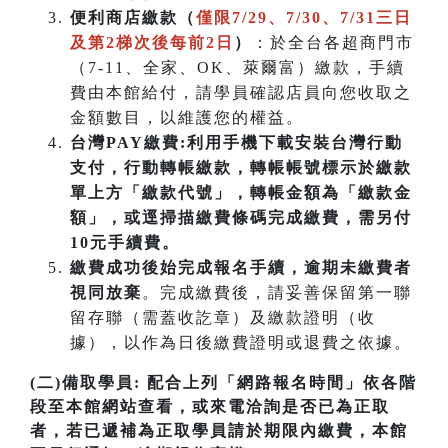
便利商店繳款（
僅限7/29、7/30、7/31三日
及第2梯次後每前2日
）
：於全台各超商門市
（7-11、全家、OK、萊爾富）繳款，手續
費由本館給付，請學員確認店員向您收取之
金額數目，以維護您的權益。
台灣PAY繳費:利用手機下載安裝台灣行動
支付，行動轉帳繳款，轉帳帳號標示於繳款
單上方「繳款代號」，轉帳金額為「繳款金
額」，或逕掃描繳費條碼完成繳費，需另付
10元手續費。
繳費成功後始完成報名手續，逾期未繳費者
視同放棄
。完成繳費後，請妥善保留第一聯
留存聯（需蓋收訖章）及繳款證明（收
據），以作為日後繳費證明或退費之依據。
(二)備取學員:
配合上列「網路報名時間」依各階
段至本館網站查看，或來電洽詢是否已為正取
者，若已遞補為正取學員請於期限內繳費，本館