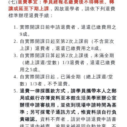
(七)
退費事宜：學員經報名繳費後不得轉班
、
轉
讓或延至下期上課
，因故退學者，請依下列退費
標準辦理退費手續：
實際開課日前申請退費者，退還已繳費用之
9成。
自實際開課日起至第2次上課前（不含當次
上課）退費者，退還已繳費用之8成。
自實際開課日算起第2次上課後，未滿全期
（總上課週/堂數）1/3退費者，退還已繳費
用之5成。
自實際開課日起，已滿全期（總上課週/堂
數）1/3者，不予退費。
退費一律採匯款方式，請學員攜帶本人之郵
局或銀行存簿資料至本館生活美學班辦公室
辦理申請審核用，並依到現場申請時間為基
準；另可採電子通訊方式，惟資料須自行負
責確認。
資料不齊者，請於申請退費申請書
後三週內補齊，逾期未補視同自動放棄，不