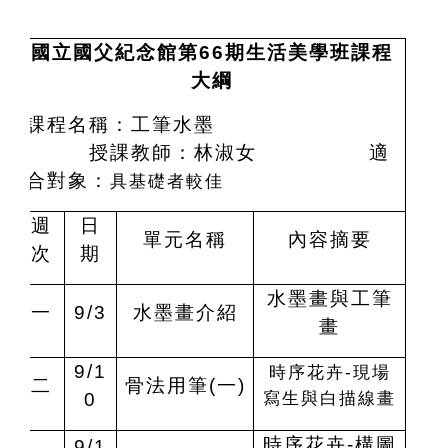
國立國父紀念館第66期生活美學班課程
大綱
課程名稱：工筆水墨
授課教師：林淑女
適
合對象：
具基礎者較佳
週
日
單元名稱
內容摘要
次
期
水墨畫與工筆
一
9/3
水墨畫介紹
畫
9/1
時序花卉-現場
二
骨法用筆(一)
寫生與白描線畫
0
時序花卉-構圖
9/1