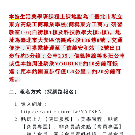
生活美學班課程上課地點為
「
臺北市私立
本館
東方高級工商職業學校(簡稱東方工商)
」
研習
教室1-6(自衡樓1樓及科技教學大樓5樓)。地
址為臺北市大安區信義路4段186巷8號
，
交通
便捷，可搭乘捷運至「信義安和站」2號出口
步行約3分鐘
；
公車235
、
信義幹線等多班公車
或從本館周邊騎乘YOUBIKE約10分鐘可抵
達；距本館園區步行僅1.6公里，約20分鐘可
達。
二、
報名方式（採網路報名）
：
進入網址：
https://event.culture.tw/YATSEN
點選上方【便民服務】→美學課程，點選
【會員專區】。非會員請先點【會員專區】
→加入會員，完成會員資料登錄。已是會員