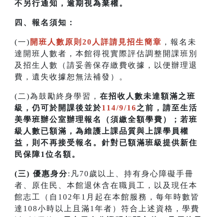
不另行通知，逾期視為棄權。
四
、
報名須知：
(一)
開班人數原則20人詳請見招生簡章
，報名未
達開班人數者，本館得視實際評估調整開課班別
及招生人數（請妥善保存繳費收據，以便辦理退
費，遺失收據恕無法補發）。
(二)為鼓勵終身學習，
在招收人數未達額滿之班
級，仍可於開課後並於
114/9/16
之前，請至生活
美學班辦公室辦理報名（須繳全額學費）；若
班
級人數已額滿，為維護上課品質與上課學員權
益，則不再接受報名。針對已額滿班級提供新住
民保障1位名額
。
(三) 優惠身分
:凡70歲以上、持有身心障礙手冊
者、原住民、本館退休含在職員工，以及現任本
館志工（自102年1月起在本館服務，每年時數皆
達108小時以上且滿1年者）符合上述資格，學費