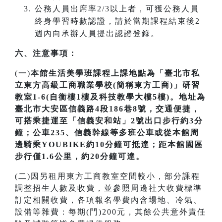
公務人員出席率2/3以上者，可獲公務人員
終身學習時數認證，請於當期課程結束後2
週內向承辦人員提出認證登錄。
六、注意事項：
(一)
本館生活美學班課程上課地點為「臺北市私
立東方高級工商職業學校(簡稱東方工商)」研習
教室1-6(自衡樓1樓及科技教學大樓5樓)。地址為
臺北市大安區信義路4段186巷8號，交通便捷，
可搭乘捷運至「信義安和站」2號出口步行約3分
鐘；公車235、信義幹線等多班公車或從本館周
邊騎乘YOUBIKE約10分鐘可抵達；距本館園區
步行僅1.6公里，約20分鐘可達。
(二)因另租用東方工商教室空間較小，部分課程
調整招生人數及收費，並參照周邊社大收費標準
訂定相關收費，各項報名學費內含場地、冷氣、
設備等雜費：每期(門)200元，其餘公共意外責任