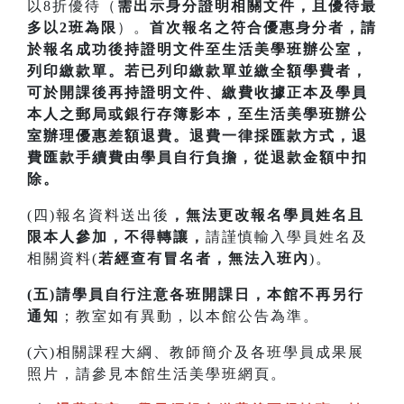
以8折優待（
需出示身分證明相關文件，且優待最
多以2班為限
）。
首次
報名之符合優惠身分者，請
於報名成功後持證明文件至生活美學班辦公室，
列印繳款單。若已列印繳款單並繳全額學費者，
可於開課
後再持證明文件、繳費收據正本及學員
本人之郵局或銀行存簿影本，至生活美學班辦公
室辦理優惠差額退費。
退費一律採匯款方式，退
費匯款手續費由學員自行負擔，從退款金額中扣
除。
(四)報名資料送出後
，無法更改報名學員姓名且
限本人參加，不得轉讓，
請謹慎輸入學員姓名及
相關資料(
若經查有冒名者，無法入班內
)。
(五)請學員自行注意各班開課日，本館不再另行
通知
；教室如有異動，以本館公告為準。
(六)相關課程大綱、教師簡介及各班學員成果展
照片，請參見本館生活美學班網頁。