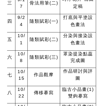
三
骨法用筆(二)
7
定稿
9/2
打底與平塗設
四
隨類賦彩(一)
4
色畫法
10/
分染與接染設
五
隨類賦彩(二)
1
色畫法
10/
罩染提染點蕊
六
隨類賦彩(三)
8
完成圖
作品研討與評
10/
作品觀摩
七
15
圖
10/
臨古小品畫(1)
八
傳移摹寫
22
雙鉤摹寫