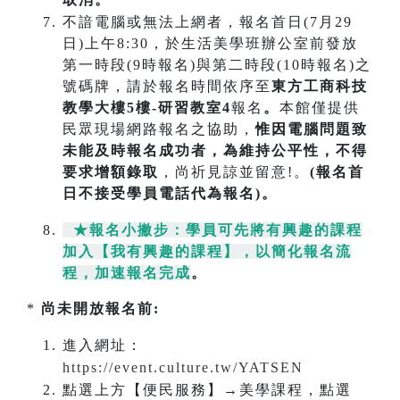
不諳電腦或無法上網者，報名首日(7月29
日)上午8:30，於生活美學班辦公室前發放
第一時段(9時報名)與第二時段(10時報名)之
號碼牌，請於報名時間依序至
東方工商科技
教學大樓5樓-研習教室4
報名
。
本館僅提供
民眾現場網路報名之協助，
惟因電腦問題致
未能及時報名成功
者，為維持公平性，不得
要求增額錄取
，尚祈見諒並留意!。
(報名首
日不接受學員電話代為報名)。
★報名小撇步：學員可先將有興趣的課程
加入【我有興趣的課程】，以簡化報名流
程，加速報名完成
。
*
尚未開放報名前:
進入網址：
https://event.culture.tw/YATSEN
點選上方【便民服務】→美學課程，點選