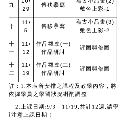
10/
臨古小品畫(2)
九
傳移摹寫
29
敷色上彩-1
臨古小品畫(3)
11/
傳移摹寫
十
5
敷色上彩-2
十
11/
作品觀摩(一)
評圖與修圖
一
12
作品研討
十
11/
作品觀摩(二)
評圖與修圖
二
19
作品研討
註：1.本表所安排之課程及教學內容，將
依據學員之學習狀況斟酌調整
2.
上課日期:9/3－11/19,共計12週,請學
員注意上課日期！