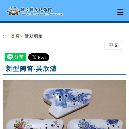
跳到主要內容
網站導覽
:::
首頁
> 活動明細
中文
新型陶笛-吳欣潓