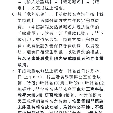
→【輸入驗證碼】→【確定報名】→【確
定】，才完成線上報名。
於【我的紀錄】→【活動報名查詢】按【我
要繳費】，選擇付款方式並依規定完成繳
費。（本館課程及活動報名系統所提供的
「繳費單」，附有一組「繳款代號」，請下
載列印，並依第六點「繳費方式」完成繳
費）繳費後請妥善保存繳費收據，以資證
明，避免日後肇生爭議，以確保您的權益。
報名者未於繳費期限內完成繳費者視同棄權
取消。
不諳電腦或無法上網者，報名首日(7月29
日)上午8:30，於生活美學班辦公室前發放
第一時段(9時報名)與第二時段(10時報名)之
號碼牌，請於報名時間依序至
東方工商科技
教學大樓5樓-研習教室4
報名
。
本館僅提供
民眾現場網路報名之協助，
惟因電腦問題致
未能及時報名成功
者，為維持公平性，不得