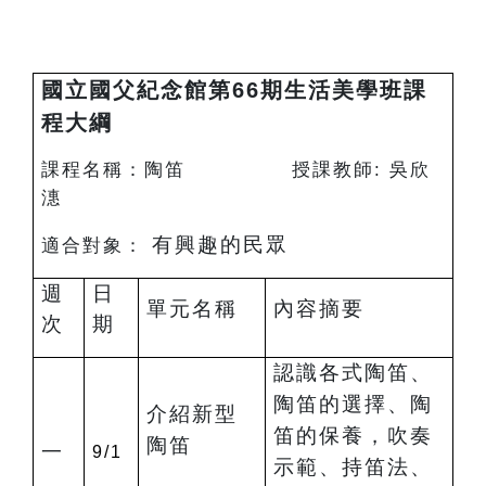
國立國父紀念館第66期生活美學班課
程大綱
課程名稱：陶笛 授課教師: 吳欣
潓
有興趣的民眾
適合對象：
週
日
單元名稱
內容摘要
次
期
認識各式陶笛、
陶笛的選擇、陶
介紹新型
笛的保養，吹奏
陶笛
一
9/1
示範、持笛法、