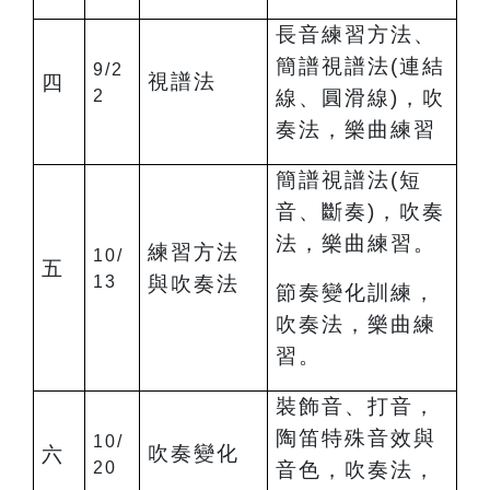
長音練習方法、
簡譜視譜法(連結
9/2
視譜法
四
2
線、圓滑線)，吹
奏法，樂曲練習
簡譜視譜法(短
音、斷奏)，吹奏
法，樂曲練習。
練習方法
10/
五
13
與吹奏法
節奏變化訓練，
吹奏法，樂曲練
習。
裝飾音、打音，
陶笛特殊音效與
10/
吹奏變化
六
20
音色，吹奏法，