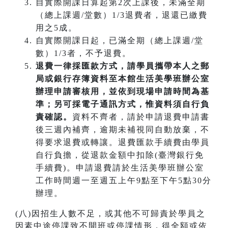
自實際開課日算起第2次上課後，未滿全期
（總上課週/堂數）1/3退費者，退還已繳費
用之5成。
自實際開課日起，已滿全期（總上課週/堂
數）1/3者，不予退費。
退費一律採匯款方式，請學員攜帶本人之郵
局或銀行存簿資料至本館生活美學班辦公室
辦理申請審核用，並依到現場申請時間為基
準；另可採電子通訊方式，惟資料須自行負
責確認。
資料不齊者，請於申請退費申請書
後三週內補齊，逾期未補視同自動放棄，不
得要求退費或轉讓。退費匯款手續費由學員
自行負擔，從退款金額中扣除(臺灣銀行免
手續費)。申請退費請於生活美學班辦公室
工作時間週一至週五上午9點至下午5點30分
辦理。
(八)因招生人數不足，或其他不可歸責於學員之
因素中途停課致不開班或停課情形，得全額或依