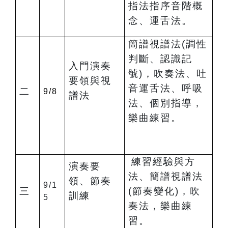
指法指序音階概
念、運舌法。
簡譜視譜法(調性
判斷、認識記
入門演奏
號)，吹奏法、吐
要領與視
音運舌法、呼吸
二
9/8
譜法
法、個別指導，
樂曲練習。
練習經驗與方
演奏要
法、簡譜視譜法
領、節奏
9/1
三
(節奏變化)，吹
訓練
5
奏法，樂曲練
習。