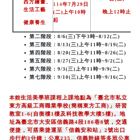
西方繪畫、
114
年7月29日
生活工藝
晚上12時止
(二)上午10時
起
健康養生
第二階段
：8/6(三)下午3時~8/12(二)
第三階段
：8/13(三)上午11時~8/19(二)
第四階段：8/20(三)上午11時~8/26(二)
第五階段：8/27(三)上午11時~9/2(二)
第六階段：9/3(三)上午11時~9/9(二)
第七階段：9/10(三)上午11時~9/16(二)
生活美學班課程上課地點為
「
臺北市私立
本館
東方高級工商職業學校(簡稱東方工商)
」
研習
教室1-6(自衡樓1樓及科技教學大樓5樓)。地
址為臺北市大安區信義路4段186巷8號
，
交通
便捷，可搭乘捷運至「信義安和站」2號出口
步行約3分鐘
；
公車235
、
信義幹線等多班公車