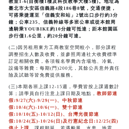
教室1-6(自衡樓1樓及科技教學大樓5樓)。地址為
臺北市大安區信義路4段186巷8號，交通便捷，
可搭乘捷運至「信義安和站」2號出口步行約3分
鐘；公車235、信義幹線等多班公車或從本館周
邊騎乘YOUBIKE約10分鐘可抵達；距本館園區
步行僅1.6公里，約20分鐘可達。
(二)因另租用東方工商教室空間較小，部分課程
調整招生人數及收費，並參照周邊社大收費標準
訂定相關收費，各項報名學費內含場地、冷氣、
設備等雜費：每期(門)200元，其餘公共意外責任
險及試聽等皆免費提供服務。
(三)本期各班上課12-15週，學費皆按上課週數計
算；請學員自行注意上課日期及地點，
教師節連
假:9/27(六)-9/29(一)、中秋節連
假:10/4(六)-10/6(一)、雙十節連
假:10/10(五)-10/12(日)、台灣光復節連
假:10/24(五)-10/26(日)及行憲紀念日:12/25(四)
停止上課
，課程順延。若遇颱風、水患、地震…