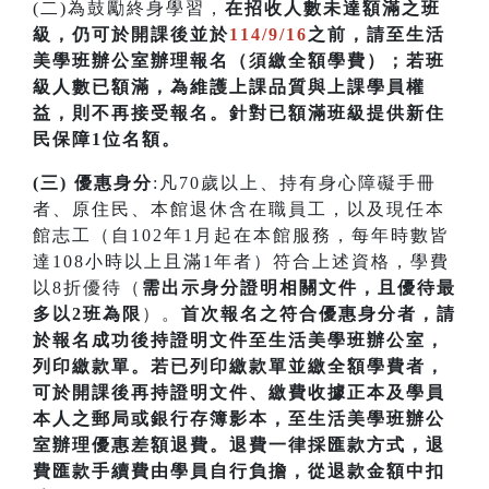
(二)為鼓勵終身學習，
在招收人數未達額滿之班
級，仍可於開課後並於
114/9/16
之前，請至生活
美學班辦公室辦理報名（須繳全額學費）；若
班
級人數已額滿，為維護上課品質與上課學員權
益，則不再接受報名。針對已額滿班級提供新住
民保障1位名額
。
(三) 優惠身分
:凡70歲以上、持有身心障礙手冊
者、原住民、本館退休含在職員工，以及現任本
館志工（自102年1月起在本館服務，每年時數皆
達108小時以上且滿1年者）符合上述資格，學費
以8折優待（
需出示身分證明相關文件，且優待最
多以2班為限
）。
首次
報名之符合優惠身分者，請
於報名成功後持證明文件至生活美學班辦公室，
列印繳款單。若已列印繳款單並繳全額學費者，
可於開課
後再持證明文件、繳費收據正本及學員
本人之郵局或銀行存簿影本，至生活美學班辦公
室辦理優惠差額退費。
退費一律採匯款方式，退
費匯款手續費由學員自行負擔，從退款金額中扣