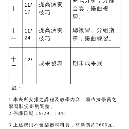
曲式分析，分部
提高演奏
11/
十
合奏，樂曲複
17
技巧
習。
提高演奏
總複習、分組指
十
11/
一
24
技巧
導，樂曲練習。
十
12/
成果發表
期末成果展
二
1
註：
1.本表所安排之課程及教學內容，將依據學員之
學習狀況斟酌調整。
2.停課日期：9/29、10/6
3.上述費用不含樂器材料費，材料費約3600元。