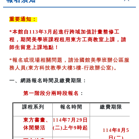
重要通知：
*
本館自113年3月起進行跨域加值計畫整修工
程，期間美學班課程租用東方工商教室
上課，請
師生留意上課地點！
*
報名或現場相關問題，請洽國館美學班辦公區服
務人員(東方科技教學大樓5樓-行政辦公室)
。
一、
網路報名時間及繳費期限：
第一階段分兩時段報名
：
課程系列
報名時間
繳費期限
東方書畫、
114
年7月29日
休閒樂活
(二)上午9時起
114
年8月5
日(二
)