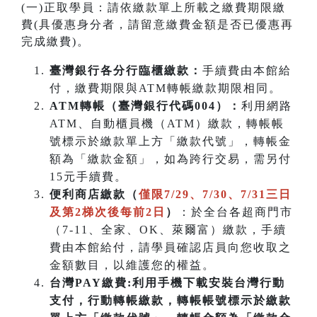
(一)正取學員：請依繳款單上所載之繳費期限繳
費(具優惠身分者，請留意繳費金額是否已優惠再
完成繳費)。
臺灣銀行各分行臨櫃繳款：
手續費由本館給
付，繳費期限與ATM轉帳繳款期限相同。
ATM
轉帳（臺灣銀行代碼004）：
利用網路
ATM、自動櫃員機（ATM）繳款，轉帳帳
號標示於繳款單上方「繳款代號」，轉帳金
額為「繳款金額」，如為跨行交易，需另付
15元手續費。
便利商店繳款（
僅限7/29、7/30、7/31三日
及第2梯次後每前2日
）
：於全台各超商門市
（7-11、全家、OK、萊爾富）繳款，手續
費由本館給付，請學員確認店員向您收取之
金額數目，以維護您的權益。
台灣PAY繳費:利用手機下載安裝台灣行動
支付，行動轉帳繳款，轉帳帳號標示於繳款