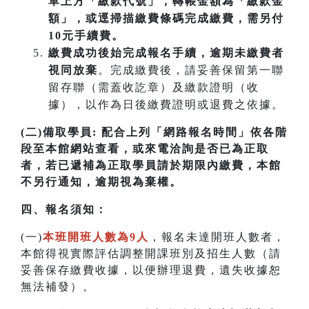
單上方「繳款代號」，轉帳金額為「繳款金
額」，或逕掃描繳費條碼完成繳費，需另付
10元手續費。
繳費成功後始完成報名手續，逾期未繳費者
視同放棄
。完成繳費後，請妥善保留第一聯
留存聯（需蓋收訖章）及繳款證明（收
據），以作為日後繳費證明或退費之依據。
(二)備取學員:
配合上列「網路報名時間」依各階
段至本館網站查看，或來電洽詢是否已為正取
者，若已遞補為正取學員請於期限內繳費，本館
不另行通知，逾期視為棄權。
四
、
報名須知：
(一)
本班開班人數為9人
，報名未達開班人數者，
本館得視實際評估調整開課班別及招生人數（請
妥善保存繳費收據，以便辦理退費，遺失收據恕
無法補發）。