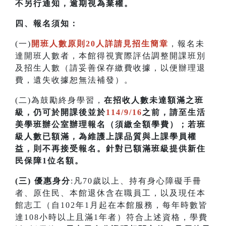
不另行通知，逾期視為棄權。
四
、
報名須知：
(一)
開班人數原則20人詳請見招生簡章
，報名未
達開班人數者，本館得視實際評估調整開課班別
及招生人數（請妥善保存繳費收據，以便辦理退
費，遺失收據恕無法補發）。
(二)為鼓勵終身學習，
在招收人數未達額滿之班
級，仍可於開課後並於
114/9/16
之前，請至生活
美學班辦公室辦理報名（須繳全額學費）；若
班
級人數已額滿，為維護上課品質與上課學員權
益，則不再接受報名。針對已額滿班級提供新住
民保障1位名額
。
(三) 優惠身分
:凡70歲以上、持有身心障礙手冊
者、原住民、本館退休含在職員工，以及現任本
館志工（自102年1月起在本館服務，每年時數皆
達108小時以上且滿1年者）符合上述資格，學費