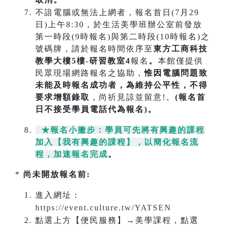
不諳電腦或無法上網者，報名首日(7月29
日)上午8:30，於生活美學班辦公室前發放
第一時段(9時報名)與第二時段(10時報名)之
號碼牌，請於報名時間依序至
東方工商科技
教學大樓5樓-研習教室4
報名
。
本館僅提供
民眾現場網路報名之協助，
惟因電腦問題致
未能及時報名成功
者，為維持公平性，不得
要求增額錄取
，尚祈見諒並留意!。
(報名首
日不接受學員電話代為報名)。
★報名小撇步：學員可先將有興趣的課程
加入【我有興趣的課程】，以簡化報名流
程，加速報名完成
。
*
尚未開放報名前:
進入網址：
https://event.culture.tw/YATSEN
點選上方【便民服務】→美學課程，點選