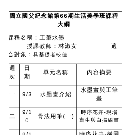
國立國父紀念館第66期生活美學班課程
大綱
課程名稱：工筆水墨
授課教師：林淑女
適
合對象：
具基礎者較佳
週
日
單元名稱
內容摘要
次
期
水墨畫與工筆
一
9/3
水墨畫介紹
畫
9/1
時序花卉-現場
二
骨法用筆(一)
寫生與白描線畫
0
時序花卉-構圖
9/1