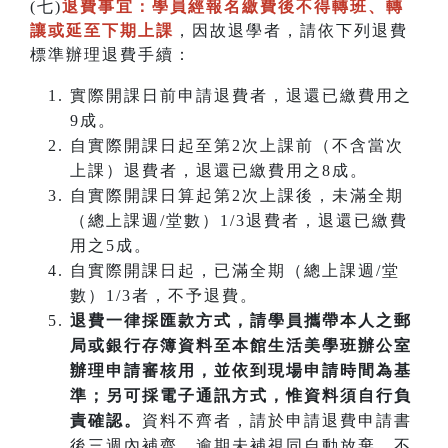
(七)
退費事宜：學員經報名繳費後不得轉班
、
轉
讓或延至下期上課
，因故退學者，請依下列退費
標準辦理退費手續：
實際開課日前申請退費者，退還已繳費用之
9成。
自實際開課日起至第2次上課前（不含當次
上課）退費者，退還已繳費用之8成。
自實際開課日算起第2次上課後，未滿全期
（總上課週/堂數）1/3退費者，退還已繳費
用之5成。
自實際開課日起，已滿全期（總上課週/堂
數）1/3者，不予退費。
退費一律採匯款方式，請學員攜帶本人之郵
局或銀行存簿資料至本館生活美學班辦公室
辦理申請審核用，並依到現場申請時間為基
準；另可採電子通訊方式，惟資料須自行負
責確認。
資料不齊者，請於申請退費申請書
後三週內補齊，逾期未補視同自動放棄，不