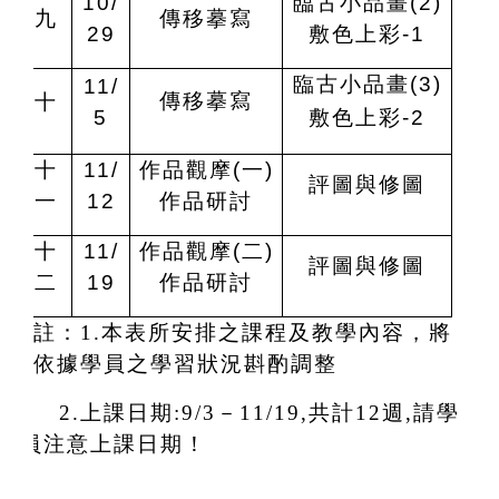
10/
臨古小品畫(2)
九
傳移摹寫
29
敷色上彩-1
臨古小品畫(3)
11/
傳移摹寫
十
5
敷色上彩-2
十
11/
作品觀摩(一)
評圖與修圖
一
12
作品研討
十
11/
作品觀摩(二)
評圖與修圖
二
19
作品研討
註：1.本表所安排之課程及教學內容，將
依據學員之學習狀況斟酌調整
2.
上課日期:9/3－11/19,共計12週,請學
員注意上課日期！