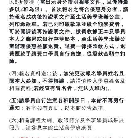
以8折優待（
需出示身分證明相關文件，且優待最
多以2班為限
）。
首次
報名之符合優惠身分者，請
於報名成功後持證明文件至生活美學班辦公室，
列印繳款單。若已列印繳款單並繳全額學費者，
可於開課
後再持證明文件、繳費收據正本及學員
本人之郵局或銀行存簿影本，至生活美學班辦公
室辦理優惠差額退費。
退費一律採匯款方式，退
費匯款手續費由學員自行負擔，從退款金額中扣
除。
(四)報名資料送出後
，無法更改報名學員姓名且
限本人參加，不得轉讓，
請謹慎輸入學員姓名及
相關資料(
若經查有冒名者，無法入班內
)。
(五)請學員自行注意各班開課日，本館不再另行
通知
；教室如有異動，以本館公告為準。
(六)相關課程大綱、教師簡介及各班學員成果展
照片，請參見本館生活美學班網頁。