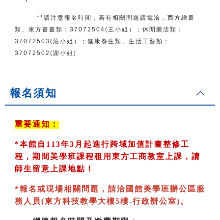
**請注意報名時間，若有相關問題
請電洽
，
西方繪畫
類、東方書畫類：
37072504(王小姐）
；
休閒樂活類：
37072503(莊小姐）；
健康養生類、生活工藝類：
37072502(謝小姐)
報名須知
重要通知：
*
本館自113年3月起進行跨域加值計畫整修工
程，期間美學班課程租用東方工商教室
上課，請
師生留意上課地點！
*
報名或現場相關問題，請洽國館美學班辦公區服
務人員(東方科技教學大樓5樓-行政辦公室)
。