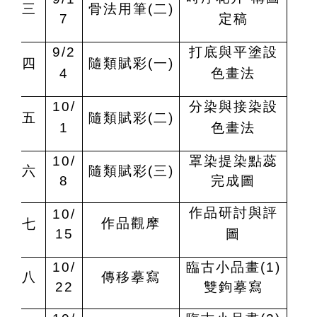
三
骨法用筆(二)
7
定稿
9/2
打底與平塗設
四
隨類賦彩(一)
4
色畫法
10/
分染與接染設
五
隨類賦彩(二)
1
色畫法
10/
罩染提染點蕊
六
隨類賦彩(三)
8
完成圖
作品研討與評
10/
作品觀摩
七
15
圖
10/
臨古小品畫(1)
八
傳移摹寫
22
雙鉤摹寫