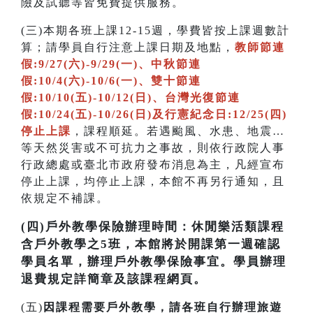
險及試聽等皆免費提供服務。
(三)本期各班上課12-15週，學費皆按上課週數計
算；請學員自行注意上課日期及地點，
教師節連
假:9/27(六)-9/29(一)、中秋節連
假:10/4(六)-10/6(一)、雙十節連
假:10/10(五)-10/12(日)、台灣光復節連
假:10/24(五)-10/26(日)及行憲紀念日:12/25(四)
停止上課
，課程順延。若遇颱風、水患、地震…
等天然災害或不可抗力之事故，則依行政院人事
行政總處或臺北市政府發布消息為主，凡經宣布
停止上課，均停止上課，本館不再另行通知，且
依規定不補課。
(四)戶外教學保險辦理時間：休閒樂活類課程
含戶外教學之5班，本館將於開課第一週確認
學員名單，辦理戶外教學保險事宜。學員辦理
退費規定詳簡章及該課程網頁。
(五)
因課程需要戶外教學，請各班自行辦理旅遊