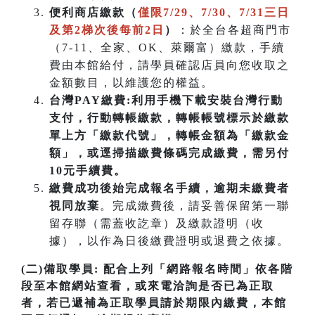
便利商店繳款（
僅限7/29、7/30、7/31三日
及第2梯次後每前2日
）
：於全台各超商門市
（7-11、全家、OK、萊爾富）繳款，手續
費由本館給付，請學員確認店員向您收取之
金額數目，以維護您的權益。
台灣PAY繳費:利用手機下載安裝台灣行動
支付，行動轉帳繳款，轉帳帳號標示於繳款
單上方「繳款代號」，轉帳金額為「繳款金
額」，或逕掃描繳費條碼完成繳費，需另付
10元手續費。
繳費成功後始完成報名手續，逾期未繳費者
視同放棄
。完成繳費後，請妥善保留第一聯
留存聯（需蓋收訖章）及繳款證明（收
據），以作為日後繳費證明或退費之依據。
(二)備取學員:
配合上列「網路報名時間」依各階
段至本館網站查看，或來電洽詢是否已為正取
者，若已遞補為正取學員請於期限內繳費，本館