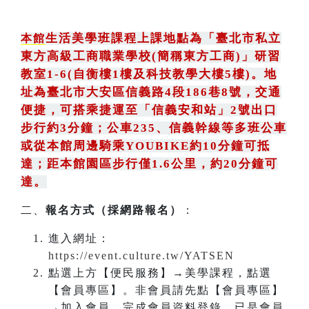
生活美學班課程上課地點為
「
臺北市私立
本館
東方高級工商職業學校(簡稱東方工商)
」
研習
教室1-6(自衡樓1樓及科技教學大樓5樓)。地
址為臺北市大安區信義路4段186巷8號
，
交通
便捷，可搭乘捷運至「信義安和站」2號出口
步行約3分鐘
；
公車235
、
信義幹線等多班公車
或從本館周邊騎乘YOUBIKE約10分鐘可抵
達；距本館園區步行僅1.6公里，約20分鐘可
達。
二、
報名方式（採網路報名）
：
進入網址：
https://event.culture.tw/YATSEN
點選上方【便民服務】→美學課程，點選
【會員專區】。非會員請先點【會員專區】
→加入會員，完成會員資料登錄。已是會員