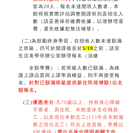
皆為20人，報名未達開班人數者，本
館得視實際評估調整開課班別及招生人
數（請妥善保存繳費收據，以便辦理退
費，遺失收據恕無法補發）。
(
二)為鼓勵終身學習，在招收人數未達額滿
之班級，仍可於開課後並於
5/19
之前，請至
生活美學班辦公室辦理報名（須繳
全額學費）；若班級人數已額滿，為維
護上課品質與上課學員權益，則不再接受報
名。
針對已額滿班級提供新住民得增額
1
位名
額報名
。
(
三)
優惠身分
:
凡70歲以上、持有身心障礙
手冊者、原住民、本館退休含在職員
工，以及現任本館志工(113年在本館服
務之現任志工）符合上述資格，學費以
8折優待（
需出示身分證明相關文件，