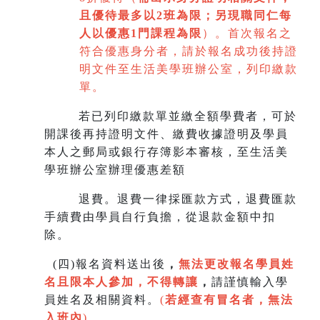
且優待最多以2班為限
；
另現職同仁每
人以優惠1門課程為限
）。首次報名之
符合優惠身分者，請於報名成功後持證
明文件至生活美學班辦公室，列印繳款
單。
若已列印繳款單並繳全額學費者，可於
開課後再持證明文件、繳費收據證明及學員
本人之郵局或銀行存簿影本審核，至生
活美
學班辦公室辦理優惠差額
退費。退費一律採匯款方式，退費匯款
手續費由學員自行負擔，從退款金額中扣
除。
(
四)報名資料送出後
，
無法更改報名學員姓
名且限本人參加，不得轉讓
，
請謹慎輸入學
員姓名及相關資料。
(
若經查有冒名者，無法
入班內
)
。