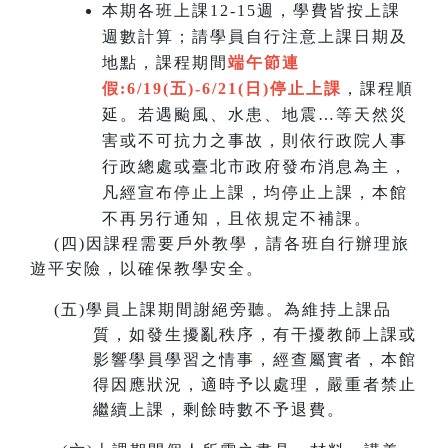
本期各班上課12-15週，學費皆按上課
週數計算；請學員自行注意上課日期及
地點，課程期間
端午節連
假:6/19(五)-6/21(日)
停止上課
，課程順
延。若遇颱風、水患、地震…等天然災
害或不可抗力之事故，則依行政院人事
行政總處或臺北市政府發布消息為主，
凡經宣布停止上課，均停止上課，本館
不再另行通知，且依規定不補課。
(
四)因課程需要戶外教學，請各班自行辦理旅
遊平安險，以確保教學安全。
(
五)學員上課期間謝絕旁聽。為維持上課品
質，如發生擾亂秩序，有干擾教師上課或
影響學員學習之情事，經查屬實者，本館
得因應狀況，適時予以處理，嚴重者禁止
繼續上課，剩餘時數不予退費。