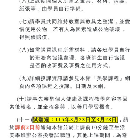
(
六)上課期間個人所需之畫具、材料、講義、
紙張等，由學員自行準備。
(
七)請學員共同維持教室與教具之整潔，並愛
惜使用公物，若有人為因素造成公物破壞，
得照價賠償。
(
八)如需購買課程所需材料，請各班學員自行
於班務內協議處理。各班師生自行協議
是否酌收班費及班費之使用方式。
(
九)詳細授課資訊請參見本館「美學課程」網
頁內各項課程之授課。
日期及大綱。
(
十)請事先審酌個人健康及課程教學內容等因
素後報名，並全程參與，以善用學習機會。
(
十一)
試聽週：115年3月23日至3月28日
，
請
於
課前2日前
通知本館並於上課前10分鐘至生活
美學班辦公室換發試聽證，
其他上課期間，為避