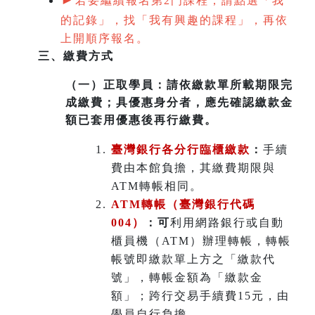
若要繼續報名第2門課程，請點選「我
的記錄」，找「我有興趣的課程」，再依
上開順序報名。
三、繳費方式
（一）
正取學員：請依繳款單所載期限完
成繳費；具優惠身分者，應先確認繳款金
額已套用優惠後再行繳費。
臺灣銀行各分行臨櫃繳款
：
手續
費由本館負擔，其繳費期限與
ATM轉帳相同。
ATM
轉帳（臺灣銀行代碼
004）
：可
利用網路銀行或自動
櫃員機（ATM）辦理轉帳，轉帳
帳號即繳款單上方之「繳款代
號」，轉帳金額為「繳款金
額」；跨行交易手續費15元，由
學員自行負擔。