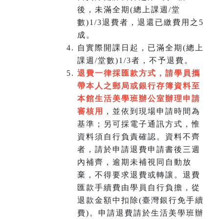
後，未滿全期(總上課週/堂
數)1/3退費者，退還已繳費用之5
成。
自實際開課日起，已滿全期(總上
課週/堂數)1/3者，不予退費。
退費一律採匯款方式，請學員攜
帶本人之郵局或銀行存簿資料至
本館生活美學班辦公室辦理申請
審核用
，並依到現場申請時間為
基準；另可採電子通訊方式，惟
資料須自行負責確認。資料不齊
者，請於申請退費申請書後三週
內補齊，逾期未補視同自動放
棄，不得要求退費或轉讓。退費
匯款手續費由學員自行負擔，從
退款金額中扣除(臺灣銀行免手續
費)。申請退費請於生活美學班辦