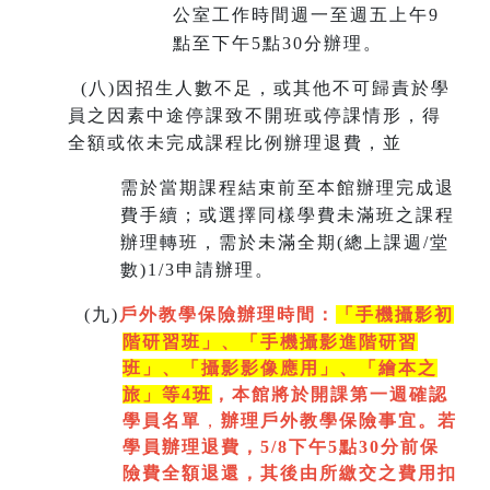
公室工作時間週一至週五上午9
點至下午5點30分辦理。
(
八)因招生人數不足，或其他不可歸責於學
員之因素中途停課致不開班或停課情形，得
全額或依未完成課程比例辦理退費，並
需於當期課程結束前至本館辦理完成退
費手續；或選擇同樣學費未滿班之課程
辦理轉班，需於未滿全期(總上課週/堂
數)1/3申請辦理。
(
九)
戶外教學保險辦理時間：
「手機攝影初
階研習班」、「手機攝影進階研習
班」、「
攝影影像應用」、「繪本之
旅」等4班
，本館將於開課第一週
確認
學員名單
，
辦理戶外教學保險事宜。若
學員辦理退費，5/8下午5點30分前保
險費全額退還，其後由所繳交之費用扣