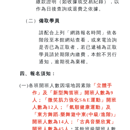
繳款證明（如收據或交易紀錄），以
作為日後查詢或退費之依據。
（二）
備取學員
請配合上列「網路報名時間」依各
階段至本館網站查看，或來電洽詢
是否已為正取者，若已遞補為正取
學員請於期限內繳費，本館不另行
通知，逾期視為棄權。
四、報名須知：
(
一)各班開班人數因場地因素除
「立體手
作」及「新型陶笛班」開班人數為9
人
；
「微笑肌力強化S&E運動」開班
人數為12人；「氣順健康運動」及
「
東方舞蹈-樂舞遊中東(中級/進階)」
開班人數為14人
；
「
古典音樂欣賞
」
開班人數為45人
；
其餘班級開班人數