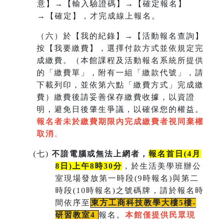
意】→【輸入驗證碼】→【確定報名】
→【確定】，才完成線上報名。
（六）於【我的紀錄】→【活動報名查詢】
按【我要繳費】，選擇付款方式並依規定完
成繳費。（本館課程及活動報名系統所提供
的「繳費單」，附有一組
「繳款代號」，請
下載列印，並依第六點「繳費方式」完成繳
費）繳費後請妥善保存繳費收據，以資證
明，避免日後肇生爭議，以確保您的權益。
報名者未於繳費期限內完成繳費者視同棄權
取消
。
(
七)
不諳電腦或無法上網者，
報名首日(4月
8日)上午8時30分
，於生活美學班辦公
室現場發放第一時段(9時報名)與第二
時段(10時報名)之號碼牌，請於報名時
間依序至
東方工商科技教學大樓5樓-
研習教室
4
報名。
本館僅提供民眾現