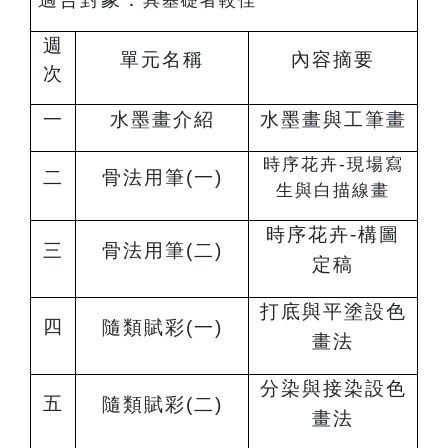
具基礎者較佳
週
單元名稱
內容摘要
次
一
水墨畫介紹
水墨畫與工筆畫
時序花卉-現場寫
二
骨法用筆(一)
生與白描線畫
時序花卉-構圖
三
骨法用筆(二)
定稿
打底與平塗設色
四
隨類賦彩(一)
畫法
分染與接染設色
五
隨類賦彩(二)
畫法