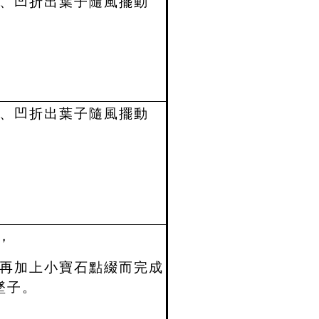
、凹折出葉子隨風擺動
。
、凹折出葉子隨風擺動
。
，
再加上小寶石點綴而完成
墜子。