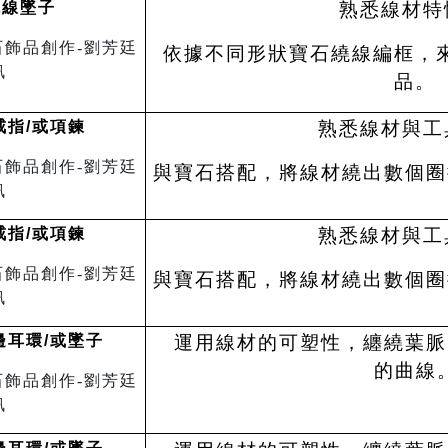
繞線墜子
熟悉線材特
依據不同形狀寶石繞線編框，
品。
戒指
/
或項鍊
熟悉線材與工
與寶石搭配，將線材繞出數個圈
戒指
/
或項鍊
熟悉線材與工
與寶石搭配，將線材繞出數個圈
邊耳環
/
或墜子
運用線材的可塑性，纏繞葉脈
的曲線