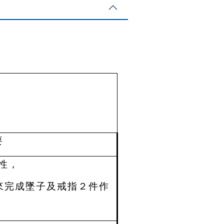
要
性，
來完成墜子及戒指２件作