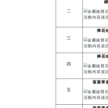
二
捧花
三
捧花
四
落葉單
五