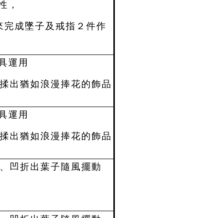
性，
來完成墜子及戒指２件作
具運用
揉出猶如浪漫捧花的飾品
具運用
揉出猶如浪漫捧花的飾品
、凹折出葉子隨風擺動
。