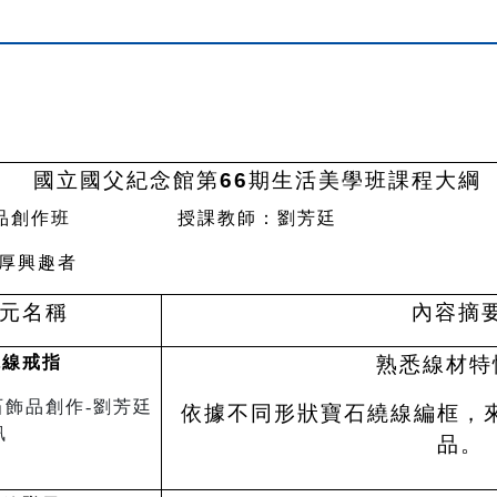
國立國父紀念館第
66
期生活美學班課程大綱
品創作班
授課教師：劉芳廷
厚興趣者
元名稱
內
容摘
繞線戒指
熟悉線材特
依據不同形狀寶石繞線編框，
品。