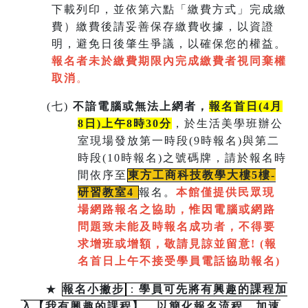
下載列印，並依第六點「繳費方式」完成繳
費）繳費後請妥善保存繳費收據，以資證
明，避免日後肇生爭議，以確保您的權益。
報名者未於繳費期限內完成繳費者視同棄權
取消
。
(
七)
不諳電腦或無法上網者，
報名首日(4月
8日)上午8時30分
，於生活美學班辦公
室現場發放第一時段(9時報名)與第二
時段(10時報名)之號碼牌，請於報名時
間依序至
東方工商科技教學大樓5樓-
研習教室
4
報名。
本館僅提供民眾現
場網路報名之協助，惟因電腦或網路
問題致未能及時報名成功者，不得要
求增班或增額，敬請見諒並留意!
(
報
名首日上午不接受學員電話協助報名)
★
報名小撇步
：
學員可先將有興趣的課程加
入【我有興趣的課程】，以簡化報名流程，加速