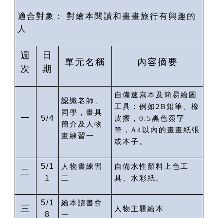
適合對象：
對繪本閱讀和畫畫旅行有興趣的
人
週
日
單元名稱
內容摘要
次
期
自備速寫本及簡易繪圖
認識老師、
工具：例如
2B
鉛筆、橡
同學，畫具
一
5/4
皮擦，
0.5
黑色簽字
簡介及人物
筆，
A4
以內的畫畫紙張
畫練習一
或本子。
5/1
人物畫練習
自備水性顏料上色工
二
1
二
具、水彩紙。
5/1
繪本讀書會
三
人物主題繪本
8
一