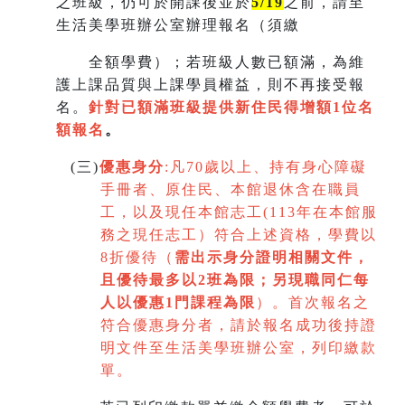
之班級，仍可於開課後並於
5/19
之前，請至
生活美學班辦公室辦理報名（須繳
全額學費）；若班級人數已額滿，為維
護上課品質與上課學員權益，則不再接受報
名。
針對已額滿班級提供新住民得增額
1
位名
額報名
。
(
三)
優惠身分
:
凡70歲以上、持有身心障礙
手冊者、原住民、本館退休含在職員
工，以及現任本館志工(113年在本館服
務之現任志工）符合上述資格，學費以
8折優待（
需出示身分證明相關文件，
且優待最多以2班為限
；
另現職同仁每
人以優惠1門課程為限
）。首次報名之
符合優惠身分者，請於報名成功後持證
明文件至生活美學班辦公室，列印繳款
單。