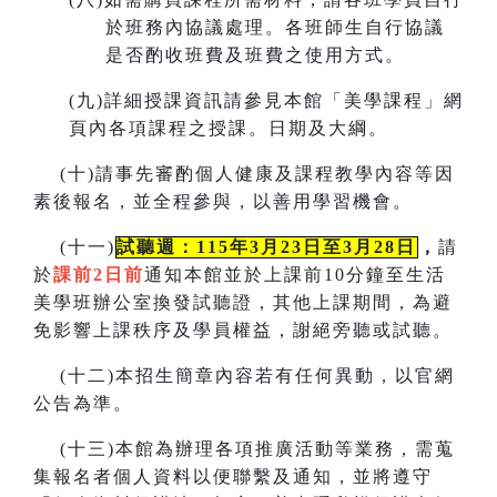
於班務內協議處理。各班師生自行協議
是否酌收班費及班費之使用方式。
(
九)詳細授課資訊請參見本館「美學課程」網
頁內各項課程之授課。
日期及大綱。
(
十)請事先審酌個人健康及課程教學內容等因
素後報名，並全程參與，以善用學習機會。
(
十一)
試聽週：115年3月23日至3月28日
，
請
於
課前2日前
通知本館並於上課前10分鐘至生活
美學班辦公室換發試聽證，
其他上課期間，為避
免影響上課秩序及學員權益，謝絕旁聽或試聽。
(
十二)本招生簡章內容若有任何異動
，
以官網
公告為準。
(
十三)本館為辦理各項推廣活動等業務，需蒐
集報名者個人資料以便聯繫及通知，並將遵守