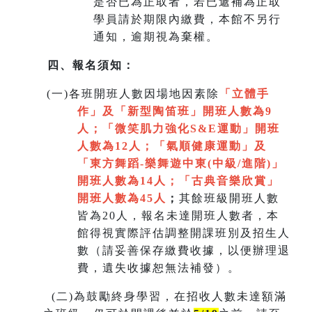
是否已為正取者，若已遞補為正取
學員請於期限內繳費，本館不另行
通知，逾期視為棄權。
四、報名須知：
(
一)各班開班人數因場地因素除
「立體手
作」及「新型陶笛班」開班人數為9
人
；
「微笑肌力強化S&E運動」開班
人數為12人；「氣順健康運動」及
「
東方舞蹈-樂舞遊中東(中級/進階)」
開班人數為14人
；
「
古典音樂欣賞
」
開班人數為45人
；
其餘班級開班人數
皆為20人，報名未達開班人數者，本
館得視實際評估調整開課班別及招生人
數（請妥善保存繳費收據，以便辦理退
費，遺失收據恕無法補發）。
(
二)為鼓勵終身學習，在招收人數未達額滿