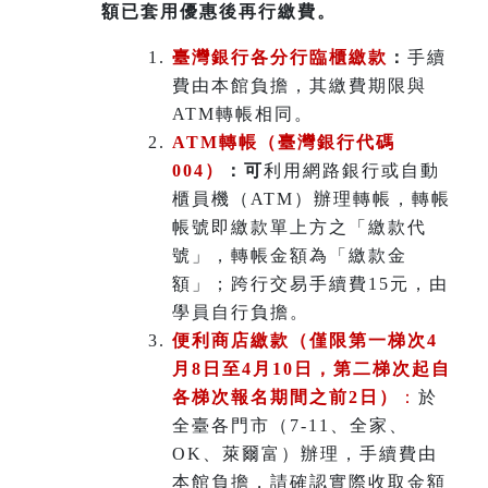
額已套用優惠後再行繳費。
臺灣銀行各分行臨櫃繳款
：
手續
費由本館負擔，其繳費期限與
ATM轉帳相同。
ATM
轉帳（臺灣銀行代碼
004）
：可
利用網路銀行或自動
櫃員機（ATM）辦理轉帳，轉帳
帳號即繳款單上方之「繳款代
號」，轉帳金額為「繳款金
額」；跨行交易手續費15元，由
學員自行負擔。
便利商店繳款（僅限第一梯次4
月8日至4月10日，第二梯次起自
各梯次報名期間之前2日）
：
於
全臺各門市（7-11、全家、
OK、萊爾富）辦理
，
手續費由
本館負擔，請確認實際收取金額