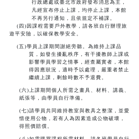
行政總處或臺北市政府發布消息為主，
凡經宣布停止上課，均停止上課，本館
不再另行通知，且依規定不補課。
(
四)因課程需要戶外教學，請各班自行辦理旅
遊平安險，以確保教學安全。
(
五)學員上課期間謝絕旁聽。為維持上課品
質，如發生擾亂秩序，有干擾教師上課或
影響學員學習之情事，經查屬實者，本館
得因應狀況，適時予以處理，嚴重者禁止
繼續上課，剩餘時數不予退費。
(
六)上課期間個人所需之畫具、材料、講義、
紙張等，由學員自行準備。
(
七)請學員共同維持教室與教具之整潔，並愛
惜使用公物，若有人為因素造成公物破壞，
得照價賠償。
(
八)如需購買課程所需材料，請各班學員自行