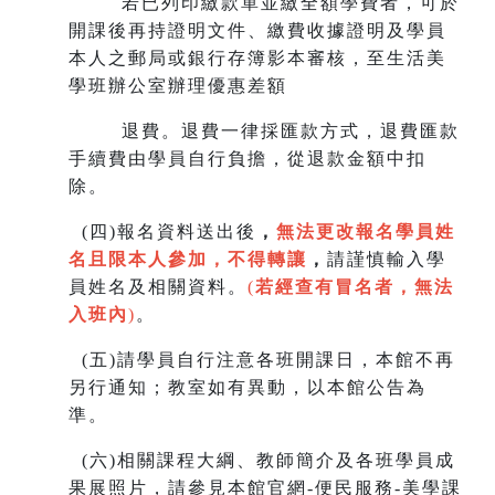
若已列印繳款單並繳全額學費者，可於
開課後再持證明文件、繳費收據證明及學員
本人之郵局或銀行存簿影本審核，至生
活美
學班辦公室辦理優惠差額
退費。退費一律採匯款方式，退費匯款
手續費由學員自行負擔，從退款金額中扣
除。
(
四)報名資料送出後
，
無法更改報名學員姓
名且限本人參加，不得轉讓
，
請謹慎輸入學
員姓名及相關資料。
(
若經查有冒名者，無法
入班內
)
。
(
五)請學員自行注意各班開課日，本館不再
另行通知；教室如有異動，以本館公告為
準。
(
六)相關課程大綱、教師簡介及各班學員成
果展照片，請參見本館官網-便民服務-美學課