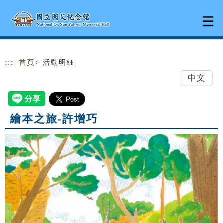
跳到主要內容
網站導覽
:::
首頁
> 活動明細
中文
繪本之旅-許增巧