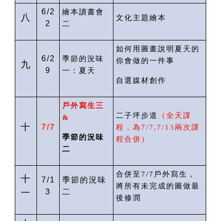
6/2
繪本讀書會
八
文化主題繪本
2
二
如何用圖畫說明夏天的
6/2
季節的況味
你會做的一件事
九
9
一：夏天
自選媒材創作
戶外寫生
三
二子坪步道
（
全天課
&
十
7/7
程
，為
7/
7
,7/13
兩次課
季節的況味
程合併）
二
合併至
7/7
戶外寫生，
十
7/1
季節的況味
將所有未完成的圖做最
一
3
二
後修潤