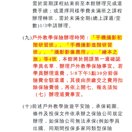
需於當期課程結束前至本館辦理完成退
費手續；或選擇同樣學費未滿班之課程
辦理轉班，需於未滿全期(總上課週/堂
數)1/3申請辦理。
(
九)
戶外教學保險辦理時間：
「手機攝影初
階研習班」、「手機攝影進階研習
班」、「
攝影影像應用」、「繪本之
旅」等4班
，本館將於開課第一週
確認
學員名單
，
辦理戶外教學保險事宜。若
學員辦理退費，5/8下午5點30分前保
險費全額退還，其後由所繳交之費用扣
除保險費後，再依上開七
、
報名須知
（七）辦理退費事宜。
(
十)
前述戶外教學旅遊平安險，承保範圍、
條件及投保文件依承辦之保險公司規定
辦理，如保險公司無法承保(例如學員
出國、同期間投保多家同類型保險