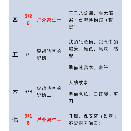
二二八公園、雨天備
5/2
四
戶外寫生一
案：台灣博物館
（暫
6
定）
我的紀念物、記憶中的
場景、顏色、氣味，感
穿越時空的
五
6/1
覺
記憶一
準備速寫本、畫筆
人的故事
穿越時空的
六
6/8
準備色紙、口紅膠，剪
記憶二
刀
6/1
孔廟、保安宮（暫定：
七
戶外寫生二
6
不需雨天備案
）