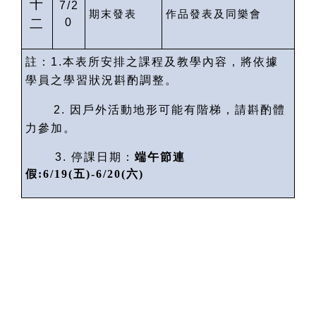
十
7/2
期末發表
作品發表及同樂會
二
0
註：
1.
本表所安排之課程及教學內容，將依據
學員之學習狀況斟酌調整。
2.
因戶外活動地形可能有階梯，請斟酌體
力參加。
3.
停課日期：
端午節連
假
:6/19(
五
)-6/20(
六
)