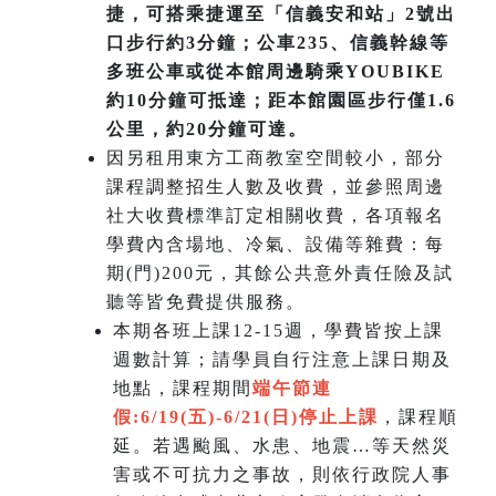
捷，可搭乘捷運至「信義安和站」2號出
口步行約3分鐘；公車235、信義幹線等
多班公車或從本館周邊騎乘YOUBIKE
約10分鐘可抵達；距本館園區步行僅1.6
公里，約20分鐘可達。
因另租用東方工商教室空間較小，部分
課程調整招生人數及收費，並參照周邊
社大收費標準訂定相關收費，各項報名
學費內含場地、冷氣、設備等雜費：每
期(門)200元，其餘公共意外責任險及試
聽等皆免費提供服務。
本期各班上課12-15週，學費皆按上課
週數計算；請學員自行注意上課日期及
地點，課程期間
端午節連
假:6/19(五)-6/21(日)
停止上課
，課程順
延。若遇颱風、水患、地震…等天然災
害或不可抗力之事故，則依行政院人事