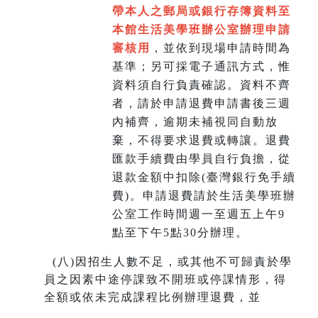
帶本人之郵局或銀行存簿資料至
本館生活美學班辦公室辦理申請
審核用
，並依到現場申請時間為
基準；另可採電子通訊方式，惟
資料須自行負責確認。資料不齊
者，請於申請退費申請書後三週
內補齊，逾期未補視同自動放
棄，不得要求退費或轉讓。退費
匯款手續費由學員自行負擔，從
退款金額中扣除(臺灣銀行免手續
費)。申請退費請於生活美學班辦
公室工作時間週一至週五上午9
點至下午5點30分辦理。
(
八)因招生人數不足，或其他不可歸責於學
員之因素中途停課致不開班或停課情形，得
全額或依未完成課程比例辦理退費，並