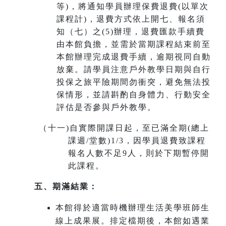
等)，將通知學員辦理保費退費(以單次
課程計)，退費方式依上開七、報名須
知（七）之(5)辦理，退費匯款手續費
由本館負擔，並需於當期課程結束前至
本館辦理完成退費手續，
逾期視同自動
放棄
。請學員注意戶外教學日期與自行
投保之旅平險期間勿衝突，避免無法投
保情形，並請斟酌自身體力、行動安全
評估是否參與戶外教學。
（十一
)
自實際開課日起，至已滿全期(總上
課週/堂數)1/3，因學員退費致課程
報名人數不足9人，則於下期暫停開
此課程。
五、期滿結業：
本館得於適當時機辦理生活美學班師生
線上成果展。排定檔期後，本館如遇業