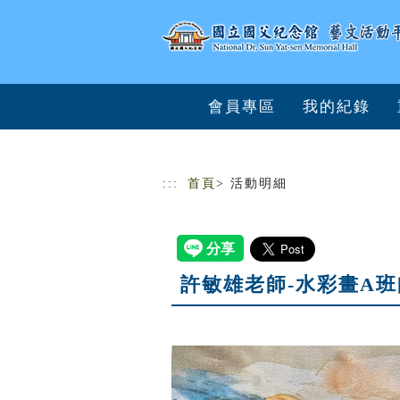
跳到主要內容
網站導覽
會員專區
我的紀錄
:::
首頁
> 活動明細
許敏雄老師-水彩畫A