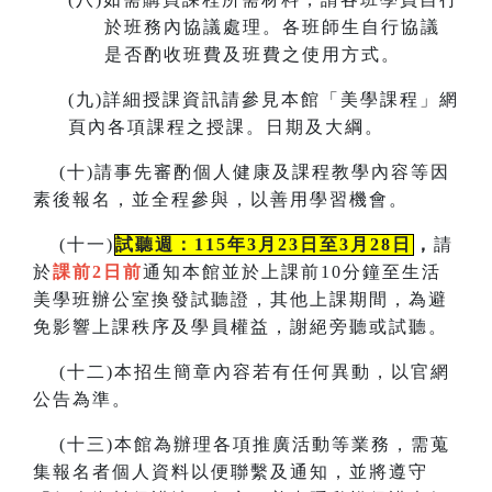
於班務內協議處理。各班師生自行協議
是否酌收班費及班費之使用方式。
(
九)詳細授課資訊請參見本館「美學課程」網
頁內各項課程之授課。
日期及大綱。
(
十)請事先審酌個人健康及課程教學內容等因
素後報名，並全程參與，以善用學習機會。
(
十一)
試聽週：115年3月23日至3月28日
，
請
於
課前2日前
通知本館並於上課前10分鐘至生活
美學班辦公室換發試聽證，
其他上課期間，為避
免影響上課秩序及學員權益，謝絕旁聽或試聽。
(
十二)本招生簡章內容若有任何異動
，
以官網
公告為準。
(
十三)本館為辦理各項推廣活動等業務，需蒐
集報名者個人資料以便聯繫及通知，並將遵守