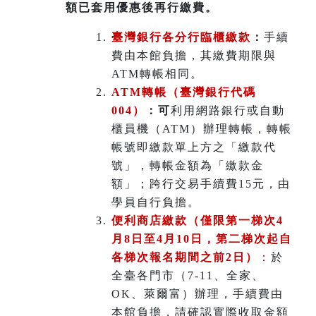
額已套用優惠後再行繳費。
臺灣銀行各分行臨櫃繳款
：
手續
費由本館負擔，其繳費期限與
ATM轉帳相同。
ATM
轉帳（臺灣銀行代碼
004）
：可
利用網路銀行或自動
櫃員機（ATM）辦理轉帳，轉帳
帳號即繳款單上方之「繳款代
號」，轉帳金額為「繳款金
額」；跨行交易手續費15元，由
學員自行負擔。
便利商店繳款（僅限第一梯次4
月8日至4月10日，第二梯次起自
各梯次報名期間之前2日）
：
於
全臺各門市（7-11、全家、
OK、萊爾富）辦理
，
手續費由
本館負擔，請確認實際收取金額