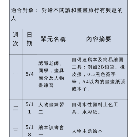
適合對象：
對繪本閱讀和畫畫旅行有興趣的
人
週
日
單元名稱
內容摘要
次
期
自備速寫本及簡易繪圖
認識老師、
工具：例如
2B
鉛筆、橡
同學，畫具
一
5/4
皮擦，
0.5
黑色簽字
簡介及人物
筆，
A4
以內的畫畫紙張
畫練習一
或本子。
5/1
人物畫練習
自備水性顏料上色工
二
1
二
具、水彩紙。
5/1
繪本讀書會
三
人物主題繪本
8
一