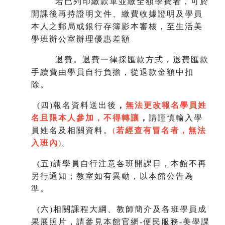
若已列印繳款單並繳全額學費者，可於
開課後再持證明文件、繳費收據證明及學員
本人之郵局或銀行存簿影本審核，至生
活美
學班辦公室辦理優惠差額
退費。退費一律採匯款方式，退費匯款
手續費由學員自行負擔，從退款金額中扣
除。
(
四)報名資料送出後
，
無法更改報名學員姓
名且限本人參加，不得轉讓
，
請謹慎輸入學
員姓名及相關資料。
(
若經查有冒名者，無法
入班內
)
。
(
五)請學員自行注意各班開課日，本館不再
另行通知；教室如有異動，以本館公告為
準。
(
六)相關課程大綱、教師簡介及各班學員成
果展照片，請參見本館官網-便民服務-美學課