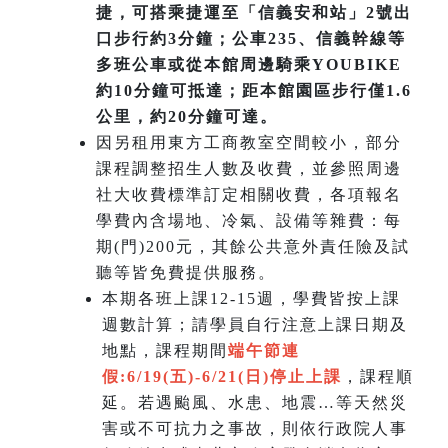
捷，可搭乘捷運至「信義安和站」2號出
口步行約3分鐘；公車235、信義幹線等
多班公車或從本館周邊騎乘YOUBIKE
約10分鐘可抵達；距本館園區步行僅1.6
公里，約20分鐘可達。
因另租用東方工商教室空間較小，部分
課程調整招生人數及收費，並參照周邊
社大收費標準訂定相關收費，各項報名
學費內含場地、冷氣、設備等雜費：每
期(門)200元，其餘公共意外責任險及試
聽等皆免費提供服務。
本期各班上課12-15週，學費皆按上課
週數計算；請學員自行注意上課日期及
地點，課程期間
端午節連
假:6/19(五)-6/21(日)
停止上課
，課程順
延。若遇颱風、水患、地震…等天然災
害或不可抗力之事故，則依行政院人事