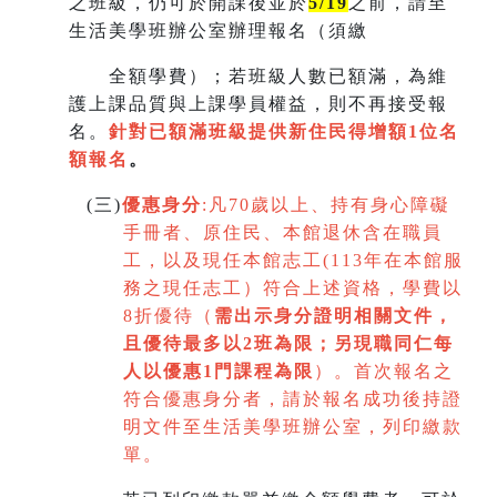
之班級，仍可於開課後並於
5/19
之前，請至
生活美學班辦公室辦理報名（須繳
全額學費）；若班級人數已額滿，為維
護上課品質與上課學員權益，則不再接受報
名。
針對已額滿班級提供新住民得增額
1
位名
額報名
。
(
三)
優惠身分
:
凡70歲以上、持有身心障礙
手冊者、原住民、本館退休含在職員
工，以及現任本館志工(113年在本館服
務之現任志工）符合上述資格，學費以
8折優待（
需出示身分證明相關文件，
且優待最多以2班為限
；
另現職同仁每
人以優惠1門課程為限
）。首次報名之
符合優惠身分者，請於報名成功後持證
明文件至生活美學班辦公室，列印繳款
單。