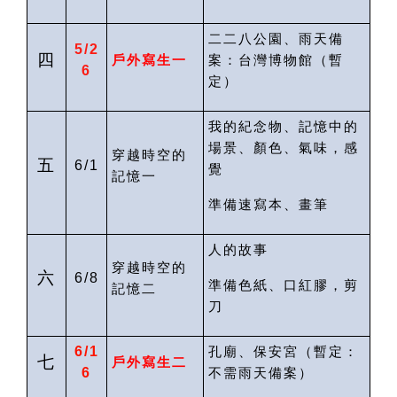
二二八公園、雨天備
5/2
四
戶外寫生一
案：台灣博物館
（暫
6
定）
我的紀念物、記憶中的
場景、顏色、氣味，感
穿越時空的
五
6/1
覺
記憶一
準備速寫本、畫筆
人的故事
穿越時空的
六
6/8
準備色紙、口紅膠，剪
記憶二
刀
6/1
孔廟、保安宮（暫定：
七
戶外寫生二
6
不需雨天備案
）