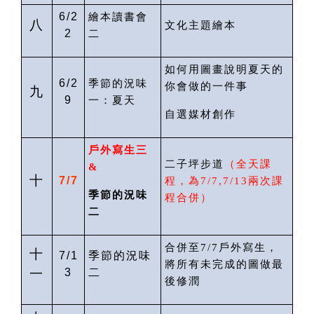
6/2
繪本讀書會
八
文化主題繪本
2
二
如何用圖畫說明夏天的
6/2
季節的況味
你會做的一件事
九
9
一：夏天
自選媒材創作
戶外寫生
三
二子坪步道
（
全天課
&
十
7/7
程
，為
7/
7
,7/13
兩次課
季節的況味
程合併）
二
合併至
7/7
戶外寫生，
十
7/1
季節的況味
將所有未完成的圖做最
一
3
二
後修潤