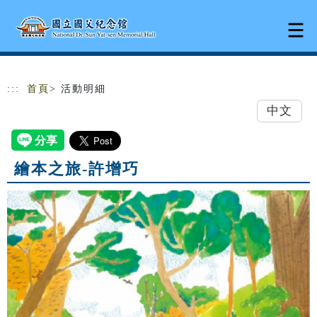
跳到主要內容
網站導覽
:::
首頁
> 活動明細
中文
繪本之旅-許增巧