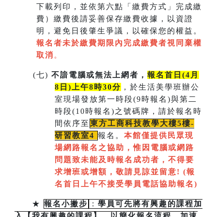
下載列印，並依第六點「繳費方式」完成繳
費）繳費後請妥善保存繳費收據，以資證
明，避免日後肇生爭議，以確保您的權益。
報名者未於繳費期限內完成繳費者視同棄權
取消
。
(
七)
不諳電腦或無法上網者，
報名首日(4月
8日)上午8時30分
，於生活美學班辦公
室現場發放第一時段(9時報名)與第二
時段(10時報名)之號碼牌，請於報名時
間依序至
東方工商科技教學大樓5樓-
研習教室
4
報名。
本館僅提供民眾現
場網路報名之協助，惟因電腦或網路
問題致未能及時報名成功者，不得要
求增班或增額，敬請見諒並留意!
(
報
名首日上午不接受學員電話協助報名)
★
報名小撇步
：
學員可先將有興趣的課程加
入【我有興趣的課程】，以簡化報名流程，加速