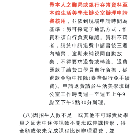
帶本人之郵局或銀行存簿資料至
本館生活美學班辦公室辦理申請
審核用
，並依到現場申請時間為
基準；另可採電子通訊方式，惟
資料須自行負責確認。資料不齊
者，請於申請退費申請書後三週
內補齊，逾期未補視同自動放
棄，不得要求退費或轉讓。退費
匯款手續費由學員自行負擔，從
退款金額中扣除(臺灣銀行免手續
費)。申請退費請於生活美學班辦
公室工作時間週一至週五上午9
點至下午5點30分辦理。
(
八)因招生人數不足，或其他不可歸責於學
員之因素中途停課致不開班或停課情形，得
全額或依未完成課程比例辦理退費，並