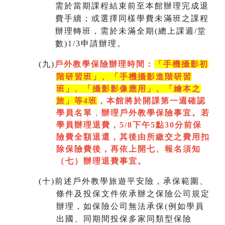
需於當期課程結束前至本館辦理完成退
費手續；或選擇同樣學費未滿班之課程
辦理轉班，需於未滿全期(總上課週/堂
數)1/3申請辦理。
(
九)
戶外教學保險辦理時間：
「手機攝影初
階研習班」、「手機攝影進階研習
班」、「
攝影影像應用」、「繪本之
旅」等4班
，本館將於開課第一週
確認
學員名單
，
辦理戶外教學保險事宜。若
學員辦理退費，5/8下午5點30分前保
險費全額退還，其後由所繳交之費用扣
除保險費後，再依上開七
、
報名須知
（七）辦理退費事宜。
(
十)
前述戶外教學旅遊平安險，承保範圍、
條件及投保文件依承辦之保險公司規定
辦理，如保險公司無法承保(例如學員
出國、同期間投保多家同類型保險