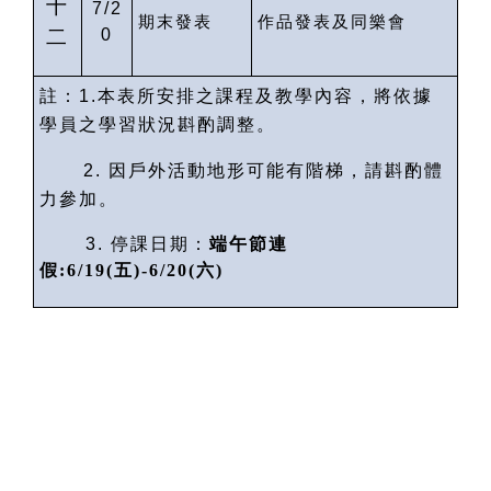
十
7/2
期末發表
作品發表及同樂會
二
0
註：
1.
本表所安排之課程及教學內容，將依據
學員之學習狀況斟酌調整。
2.
因戶外活動地形可能有階梯，請斟酌體
力參加。
3.
停課日期：
端午節連
假
:6/19(
五
)-6/20(
六
)