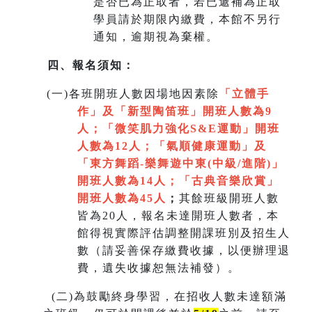
是否已為正取者，若已遞補為正取
學員請於期限內繳費，本館不另行
通知，逾期視為棄權。
四、報名須知：
(
一)各班開班人數因場地因素除
「立體手
作」及「新型陶笛班」開班人數為9
人
；
「微笑肌力強化S&E運動」開班
人數為12人；「氣順健康運動」及
「
東方舞蹈-樂舞遊中東(中級/進階)」
開班人數為14人
；
「
古典音樂欣賞
」
開班人數為45人
；
其餘班級開班人數
皆為20人，報名未達開班人數者，本
館得視實際評估調整開課班別及招生人
數（請妥善保存繳費收據，以便辦理退
費，遺失收據恕無法補發）。
(
二)為鼓勵終身學習，在招收人數未達額滿