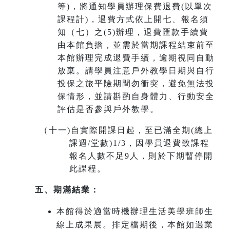
等)，將通知學員辦理保費退費(以單次
課程計)，退費方式依上開七、報名須
知（七）之(5)辦理，退費匯款手續費
由本館負擔，並需於當期課程結束前至
本館辦理完成退費手續，
逾期視同自動
放棄
。請學員注意戶外教學日期與自行
投保之旅平險期間勿衝突，避免無法投
保情形，並請斟酌自身體力、行動安全
評估是否參與戶外教學。
（十一
)
自實際開課日起，至已滿全期(總上
課週/堂數)1/3，因學員退費致課程
報名人數不足9人，則於下期暫停開
此課程。
五、期滿結業：
本館得於適當時機辦理生活美學班師生
線上成果展。排定檔期後，本館如遇業