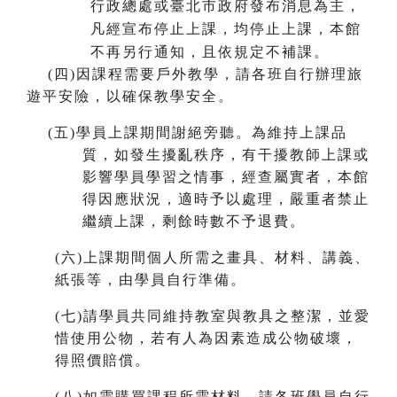
行政總處或臺北市政府發布消息為主，
凡經宣布停止上課，均停止上課，本館
不再另行通知，且依規定不補課。
(
四)因課程需要戶外教學，請各班自行辦理旅
遊平安險，以確保教學安全。
(
五)學員上課期間謝絕旁聽。為維持上課品
質，如發生擾亂秩序，有干擾教師上課或
影響學員學習之情事，經查屬實者，本館
得因應狀況，適時予以處理，嚴重者禁止
繼續上課，剩餘時數不予退費。
(
六)上課期間個人所需之畫具、材料、講義、
紙張等，由學員自行準備。
(
七)請學員共同維持教室與教具之整潔，並愛
惜使用公物，若有人為因素造成公物破壞，
得照價賠償。
(
八)如需購買課程所需材料，請各班學員自行