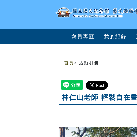
跳到主要內容
網站導覽
會員專區
我的紀錄
:::
首頁
> 活動明細
林仁山老師-輕鬆自在