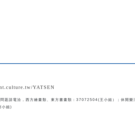
：
ent.culture.tw/YATSEN
問題
請電洽
，
西方繪畫類、東方書畫類：
37072504(王小姐）
；
休閒樂
(謝小姐)