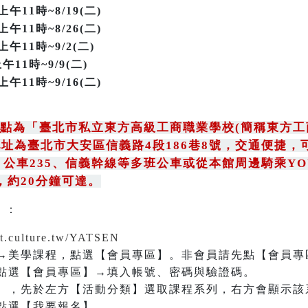
)上午11時~8/19(二)
午11時~8/26(二)
上午11時~9/2(二)
午11時~9/9(二)
午11時~9/16(二)
點為
「
臺北市私立東方高級工商職業學校(簡稱東方工
址為臺北市大安區信義路4段186巷8號
，
交通便捷，
；
公車235
、
信義幹線等多班公車或從本館周邊騎乘YOU
，約20分鐘可達。
）
：
nt.culture.tw/YATSEN
→美學課程，點選【會員專區】。非會員請先點【會員專
點選【會員專區】→填入帳號、密碼與驗證碼。
】，先於左方【活動分類】選取課程系列，右方會顯示該
點選【我要報名】。