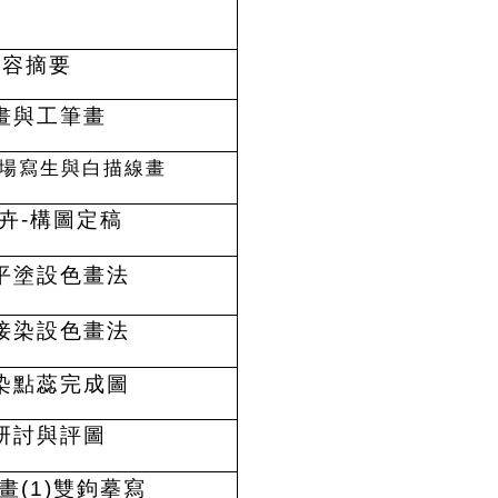
內容摘要
畫與工筆畫
現場寫生與白描線畫
卉-構圖定稿
平塗設色畫法
接染設色畫法
染點蕊完成圖
研討與評圖
畫(1)雙鉤摹寫