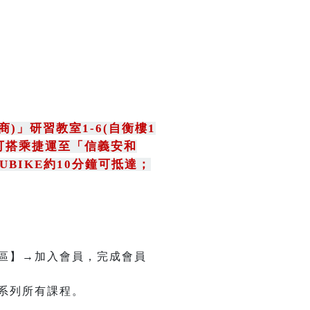
商)
」
研習教室1-6(自衡樓1
可搭乘捷運至「信義安和
BIKE約10分鐘可抵達；
區】→加入會員，完成會員
系列所有課程。