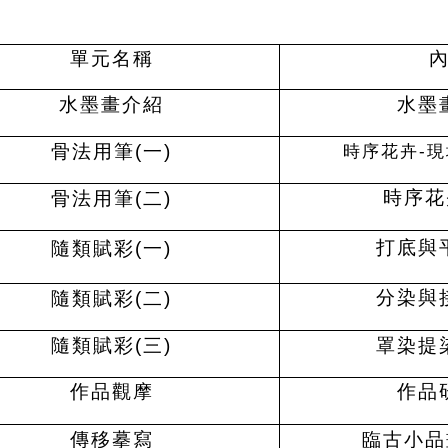
單元名稱
水墨畫介紹
水墨
骨法用筆(一)
時序花卉-
時序花
骨法用筆(二)
打底與
隨類賦彩(一)
分染與
隨類賦彩(二)
隨類賦彩(三)
罩染提
作品觀摩
作品
傳移摹寫
臨古小品