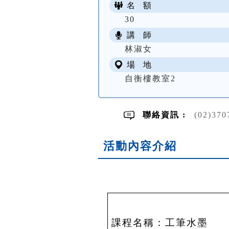
名 額
30
講 師
林淑女
場 地
自衡樓教室2
聯絡資訊 :
(02)370
活動內容介紹
課程名稱：