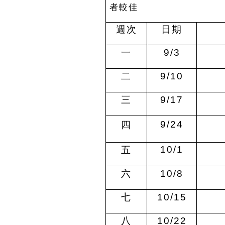
者較佳
週次
日期
一
9/3
二
9/10
三
9/17
9/24
四
10/1
五
六
10/8
七
10/15
八
10/22