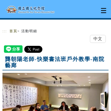
跳到主要內容
網站導覽
:::
首頁
> 活動明細
中文
龔朝陽老師-快樂書法班戶外教學-南院
藝廊