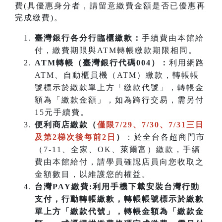
費(具優惠身分者，請留意繳費金額是否已優惠再
完成繳費)。
臺灣銀行各分行臨櫃繳款：
手續費由本館給
付，繳費期限與ATM轉帳繳款期限相同。
ATM
轉帳（臺灣銀行代碼004）：
利用網路
ATM、自動櫃員機（ATM）繳款，轉帳帳
號標示於繳款單上方「繳款代號」，轉帳金
額為「繳款金額」，如為跨行交易，需另付
15元手續費。
便利商店繳款（
僅限7/29、7/30、7/31三日
及第2梯次後每前2日
）
：於全台各超商門市
（7-11、全家、OK、萊爾富）繳款，手續
費由本館給付，請學員確認店員向您收取之
金額數目，以維護您的權益。
台灣PAY繳費:利用手機下載安裝台灣行動
支付，行動轉帳繳款，轉帳帳號標示於繳款
單上方「繳款代號」，轉帳金額為「繳款金