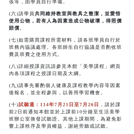
張等，由學員自行準備。
(六)請學員
共同維持教室與教具之整潔，並愛惜
使用公物，若有人為因素造成公物破壞，得照價
賠償
。
(七)如需購買課程所需材料，請各班學員自行於
班務內協議處理。各班師生自行協議是否酌收班
費及班費之使用方式。
(八)詳細授課資訊請參見本館「美學課程」網頁
內各項課程之授課日期及大綱。
(九)請事先審酌個人健康及課程教學內容等因素
後報名，並全程參與，以善用學習機會。
(十)
試聽週：114年7月21日至7月26日
，請於課
前2日前通知本館並於上課前10分鐘至生活美學
班辦公室換發試聽證。其他上課期間，為避免影
響上課秩序及學員權益，謝絕旁聽或試聽。