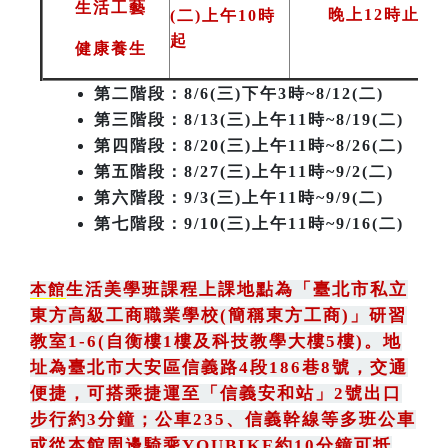
生活工藝
晚上12時止
(二)上午10時
起
健康養生
第二階段
：8/6(三)下午3時~8/12(二)
第三階段
：8/13(三)上午11時~8/19(二)
第四階段：8/20(三)上午11時~8/26(二)
第五階段：8/27(三)上午11時~9/2(二)
第六階段：9/3(三)上午11時~9/9(二)
第七階段：9/10(三)上午11時~9/16(二)
生活美學班課程上課地點為
「
臺北市私立
本館
東方高級工商職業學校(簡稱東方工商)
」
研習
教室1-6(自衡樓1樓及科技教學大樓5樓)。地
址為臺北市大安區信義路4段186巷8號
，
交通
便捷，可搭乘捷運至「信義安和站」2號出口
步行約3分鐘
；
公車235
、
信義幹線等多班公車
或從本館周邊騎乘YOUBIKE約10分鐘可抵