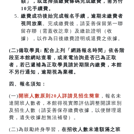
額」，或逕掃描繳費條碼完成繳費，需另付
10元手續費。
繳費成功後始完成報名手續，逾期未繳費者
視同放棄
。完成繳費後，請妥善保留第一聯
留存聯（需蓋收訖章）及繳款證明（收
據），以作為日後繳費證明或退費之依據。
(二)備取學員:
配合上列「網路報名時間」依各階
段至本館網站查看，或來電洽詢是否已為正取
者，若已遞補為正取學員請於期限內繳費，本館
不另行通知，逾期視為棄權。
四
、
報名須知：
(一)
開班人數原則20人詳請見招生簡章
，報名未
達開班人數者，本館得視實際評估調整開課班別
及招生人數（請妥善保存繳費收據，以便辦理退
費，遺失收據恕無法補發）。
(二)為鼓勵終身學習，
在招收人數未達額滿之班