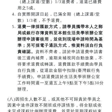
（總上課週/堂數）1/3退費者，退還已繳費
用之5成。
自實際開課日起，已滿全期（總上課週/堂
數）1/3者，不予退費。
退費一律採匯款方式，請學員攜帶本人之郵
局或銀行存簿資料至本館生活美學班辦公室
辦理申請審核用，並依到現場申請時間為基
準；另可採電子通訊方式，惟資料須自行負
責確認。
資料不齊者，請於申請退費申請書
後三週內補齊，逾期未補視同自動放棄，不
得要求退費或轉讓。退費匯款手續費由學員
自行負擔，從退款金額中扣除(臺灣銀行免
手續費)。申請退費請於生活美學班辦公室
工作時間週一至週五上午9點至下午5點30分
辦理。
(八)因招生人數不足，或其他不可歸責於學員之
因素中途停課致不開班或停課情形，得全額或依
未完成課程比例辦理退費，並需於當期課程結束