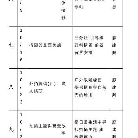
/
像
悸動
惠
9
攝
影
1
0
三分法 引導線
廖
七
/
構圖與畫面美感
對稱構圖 前景
建
1
背景安排
興
6
1
0
戶外取景練習
廖
外拍實習(四) : 漁
八
/
學習構圖與自然
建
人碼頭
2
光的應用
興
3
1
0
從日常生活中尋
廖
拍攝主題與視覺故
九
/
找拍攝主題 訓
建
事
3
練觀察力
興