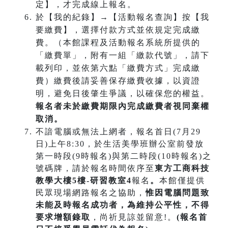
定】，才完成線上報名。
於【我的紀錄】→【活動報名查詢】按【我
要繳費】，選擇付款方式並依規定完成繳
費。（本館課程及活動報名系統所提供的
「繳費單」，附有一組「繳款代號」，請下
載列印，並依第六點「繳費方式」完成繳
費）繳費後請妥善保存繳費收據，以資證
明，避免日後肇生爭議，以確保您的權益。
報名者未於繳費期限內完成繳費者視同棄權
取消。
不諳電腦或無法上網者，報名首日(7月29
日)上午8:30，於生活美學班辦公室前發放
第一時段(9時報名)與第二時段(10時報名)之
號碼牌，請於報名時間依序至
東方工商科技
教學大樓5樓-研習教室4
報名
。
本館僅提供
民眾現場網路報名之協助，
惟因電腦問題致
未能及時報名成功
者，為維持公平性，不得
要求增額錄取
，尚祈見諒並留意!。
(報名首