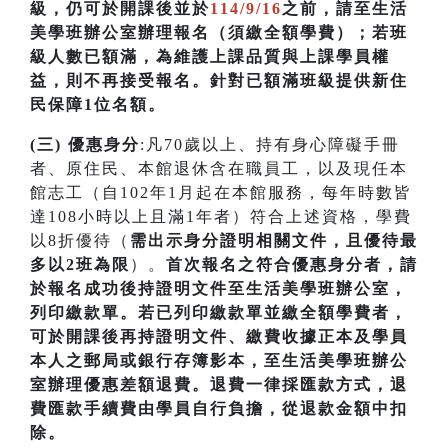
級，仍可於開課後並於
114/9/16
之前，請至生活
美學班辦公室辦理報名（須繳全額學費）；若
班
級人數已額滿，為維護上課品質與上課學員權
益，則不再接受報名。針對已額滿班級提供新住
民保障1位名額
。
(三) 優惠身分
:凡70歲以上、持有身心障礙手冊
者、原住民、本館退休含在職員工，以及現任本
館志工（自102年1月起在本館服務，每年時數皆
達108小時以上且滿1年者）符合上述資格，學費
以8折優待（
需出示身分證明相關文件，且優待最
多以2班為限
）。
首次
報名之符合優惠身分者，請
於報名成功後持證明文件至生活美學班辦公室，
列印繳款單。若已列印繳款單並繳全額學費者，
可於開課
後再持證明文件、繳費收據正本及學員
本人之郵局或銀行存簿影本，至生活美學班辦公
室辦理優惠差額退費。
退費一律採匯款方式，退
費匯款手續費由學員自行負擔，從退款金額中扣
除。