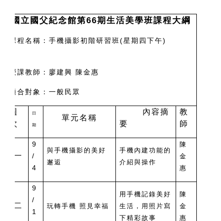
國立國父紀念館第66期生活美學班課程大綱
課程名稱：手機攝影初階研習班(星期四下午)
授課教師：廖建興 陳金惠
適合對象：一般民眾
週
內容摘
教
日
單元名稱
次
要
師
期
9
陳
與手機攝影的美好
手機內建功能的
一
/
金
邂逅
介紹與操作
4
惠
9
用手機記錄美好
陳
/
二
玩轉手機 照見幸福
生活，用照片寫
金
1
下精彩故事
惠