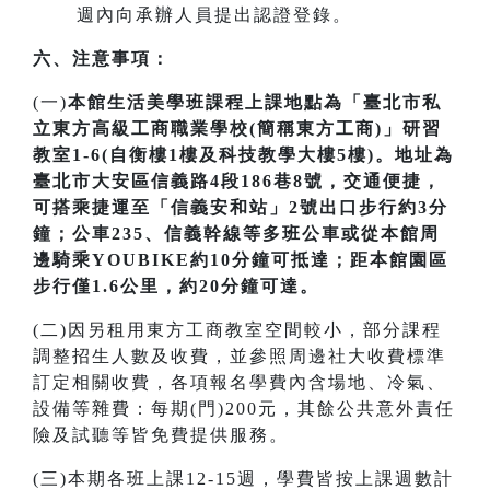
週內向承辦人員提出認證登錄。
六、注意事項：
(一)
本館生活美學班課程上課地點為「臺北市私
立東方高級工商職業學校(簡稱東方工商)」研習
教室1-6(自衡樓1樓及科技教學大樓5樓)。地址為
臺北市大安區信義路4段186巷8號，交通便捷，
可搭乘捷運至「信義安和站」2號出口步行約3分
鐘；公車235、信義幹線等多班公車或從本館周
邊騎乘YOUBIKE約10分鐘可抵達；距本館園區
步行僅1.6公里，約20分鐘可達。
(二)因另租用東方工商教室空間較小，部分課程
調整招生人數及收費，並參照周邊社大收費標準
訂定相關收費，各項報名學費內含場地、冷氣、
設備等雜費：每期(門)200元，其餘公共意外責任
險及試聽等皆免費提供服務。
(三)本期各班上課12-15週，學費皆按上課週數計