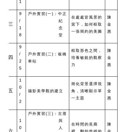
1
9
戶外實習(一)：中正
在處處皆風景的
陳
/
紀
三
當下，如何框取
金
1
念
一張簡約的美圖
惠
8
堂
9
框取形色之間，
陳
/
戶外實習(二)：板橋
四
培養敏銳的觀察
金
2
車站
力
惠
5
1
簡化背景選擇視
陳
0
五
攝影美學觀的建立
角，清晰顯示單
金
/
一主題
惠
2
戶外實習(三)：古厝
1
與
在時間的長廊
陳
0
人
六
裡，翻拍曾經的
金