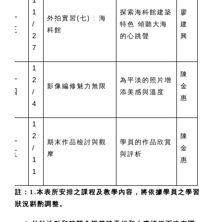
1
1
探索海科館建築
廖
十
外拍實習(七) : 海
/
特色 傾聽大海
建
三
科館
2
的心跳聲
興
7
1
陳
十
2
為平淡的照片增
影像編修魅力無限
金
四
/
添美感與溫度
惠
4
1
2
陳
十
期末作品檢討與觀
學員的作品欣賞
/
金
五
摩
與評析
1
惠
1
註：1.本表所安排之課程及教學內容，將依據學員之學習
狀況斟酌調整。