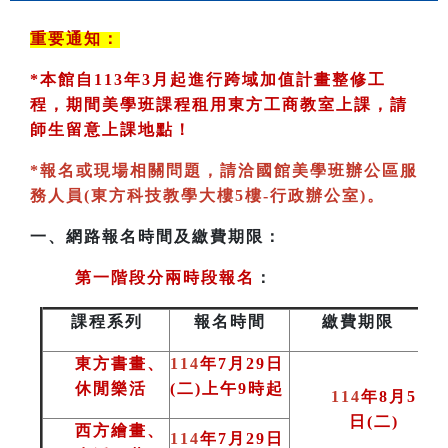
重要通知：
*
本館自113年3月起進行跨域加值計畫整修工
程，期間美學班課程租用東方工商教室
上課，請
師生留意上課地點！
*
報名或現場相關問題，請洽國館美學班辦公區服
務人員(東方科技教學大樓5樓-行政辦公室)
。
一、
網路報名時間及繳費期限：
第一階段分兩時段報名
：
課程系列
報名時間
繳費期限
東方書畫、
114
年7月29日
休閒樂活
(二)上午9時起
114
年8月5
日(二
)
西方繪畫、
114
年7月29日