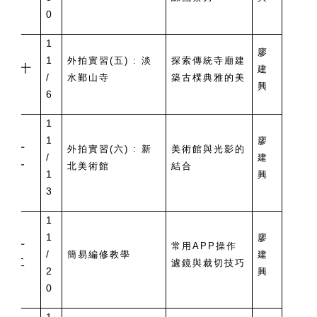
0
1
廖
1
外拍實習(五) : 淡
探索傳統寺廟建
十
建
/
水鄞山寺
築古樸典雅的美
興
6
1
1
廖
十
外拍實習(六) : 新
美術館與光影的
/
建
一
北美術館
結合
1
興
3
1
1
廖
十
常用APP操作
/
簡易編修教學
建
二
濾鏡與裁切技巧
2
興
0