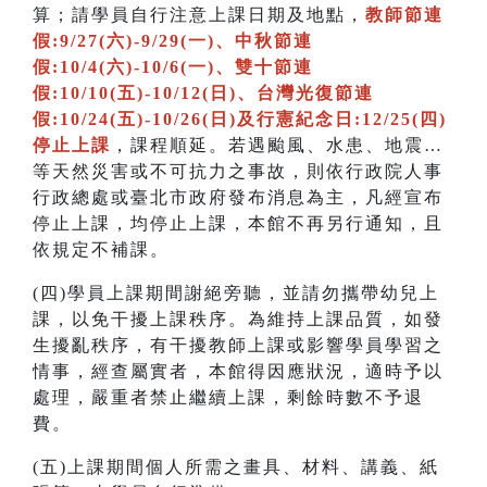
算；請學員自行注意上課日期及地點，
教師節連
假:9/27(六)-9/29(一)、中秋節連
假:10/4(六)-10/6(一)、雙十節連
假:10/10(五)-10/12(日)、台灣光復節連
假:10/24(五)-10/26(日)及行憲紀念日:12/25(四)
停止上課
，課程順延。若遇颱風、水患、地震…
等天然災害或不可抗力之事故，則依行政院人事
行政總處或臺北市政府發布消息為主，凡經宣布
停止上課，均停止上課，本館不再另行通知，且
依規定不補課。
(四)學員上課期間謝絕旁聽，並請勿攜帶幼兒上
課，以免干擾上課秩序。為維持上課品質，如發
生擾亂秩序，有干擾教師上課或影響學員學習之
情事，經查屬實者，本館得因應狀況，適時予以
處理，嚴重者禁止繼續上課，剩餘時數不予退
費。
(五)上課期間個人所需之畫具、材料、講義、紙