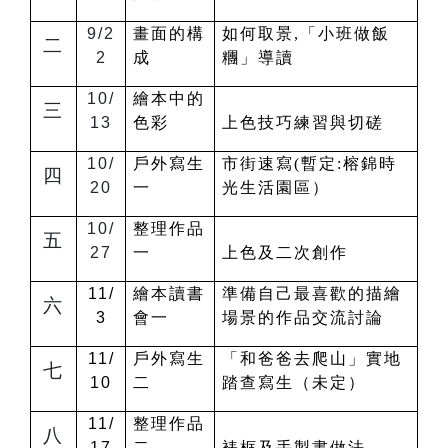
9/2
畫面的構
如何取景,「小班做飯
二
2
成
糰」導讀
10/
繪本中的
三
13
色彩
上色技巧練習與切磋
10/
戶外寫生
市街速寫(暫定:榕錦時
四
20
一
光生活園區）
10/
整理作品
五
27
一
上色及二次創作
11/
繪本讀書
準備自己最喜歡的描繪
六
3
會一
場景的作品交流討論
11/
戶外寫生
「和爸爸去爬山」實地
七
10
二
踏查寫生（未定）
11/
整理作品
八
17
二
裱框及手製書做法