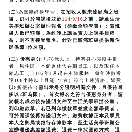
費，遺失收據恕無法補發）。
(二)為鼓勵終身學習，
在招收人數未達額滿之班
級，仍可於開課後並於
114/9/16
之前，請至生活
美學班辦公室辦理報名（須繳全額學費）；若
班
級人數已額滿，為維護上課品質與上課學員權
益，則不再接受報名。針對已額滿班級提供新住
民保障1位名額
。
(三) 優惠身分
:凡70歲以上、持有身心障礙手冊
者、原住民、本館退休含在職員工，以及現任本
館志工（自102年1月起在本館服務，每年時數皆
達108小時以上且滿1年者）符合上述資格，學費
以8折優待（
需出示身分證明相關文件，且優待最
多以2班為限
）。
首次
報名之符合優惠身分者，請
於報名成功後持證明文件至生活美學班辦公室，
列印繳款單。若已列印繳款單並繳全額學費者，
可於開課
後再持證明文件、繳費收據正本及學員
本人之郵局或銀行存簿影本，至生活美學班辦公
室辦理優惠差額退費。
退費一律採匯款方式，退