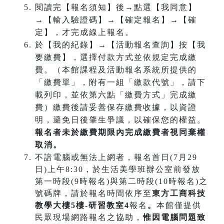
閱讀完【報名須知】後→點選【我同意】
→【輸入驗證碼】→【確定報名】→【確
定】，才完成線上報名。
於【我的紀錄】→【活動報名查詢】按【我
要繳費】，選擇付款方式並依規定完成繳
費。（本館課程及活動報名系統所提供的
「繳費單」，附有一組「繳款代號」，請下
載列印，並依第六點「繳費方式」完成繳
費）繳費後請妥善保存繳費收據，以資證
明，避免日後肇生爭議，以確保您的權益。
報名者未於繳費期限內完成繳費者視同棄權
取消。
不諳電腦或無法上網者，報名首日(7月29
日)上午8:30，於生活美學班辦公室前發放
第一時段(9時報名)與第二時段(10時報名)之
號碼牌，請於報名時間依序至
東方工商科技
教學大樓5樓-研習教室4
報名
。
本館僅提供
民眾現場網路報名之協助，
惟因電腦問題致