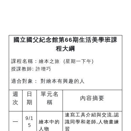
國立國父紀念館第66期生活美學班課
程大綱
課程名稱：
繪本之旅
(
星期一下午)
授課教師:
許增巧
適合對象：
對繪本有興趣的人
週
日
單元名
內容摘要
次
期
稱
速寫工具介紹與交流,認
9/1
一
繪本中的
識同學和老師,人物畫練
5
人物
習