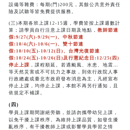
設備等雜費：每期(門)200元，其餘公共意外責任
險及試聽等皆免費提供服務。
(三)本期各班上課12-15週，學費皆按上課週數計
算；請學員自行注意上課日期及地點，
教師節連
假:9/27(六)-9/29(一)、中秋節連
假:10/4(六)-10/6(一)、雙十節連
假:10/10(五)-10/12(日)、台灣光復節連
假:10/24(五)-10/26(日)及行憲紀念日:12/25(四)
停止上課
，課程順延。若遇颱風、水患、地震…
等天然災害或不可抗力之事故，則依行政院人事
行政總處或臺北市政府發布消息為主，凡經宣布
停止上課，均停止上課，本館不再另行通知，且
依規定不補課。
(四)
學員上課期間謝絕旁聽，並請勿攜帶幼兒上課，
以免干擾上課秩序。為維持上課品質，如發生擾
亂秩序，有干擾教師上課或影響學員學習之情