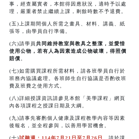
事，經查屬實者，本館得因應狀況，適時予以處
理，嚴重者禁止繼續上課，剩餘時數不予退費。
(五)上課期間個人所需之畫具、材料、講義、紙
張等，由學員自行準備。
(六)請學員
共同維持教室與教具之整潔，並愛惜
使用公物，若有人為因素造成公物破壞，得照價
賠償
。
(七)如需購買課程所需材料，請各班學員自行於
班務內協議處理。各班師生自行協議是否酌收班
費及班費之使用方式。
(八)詳細授課資訊請參見本館「美學課程」網頁
內各項課程之授課日期及大綱。
(九)請事先審酌個人健康及課程教學內容等因素
後報名，並全程參與，以善用學習機會。
(十)
試聽週：114年7月21日至7月26日
，請於課