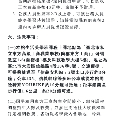
當期課程結束後2週內提出申請，每份酌收
工本費新臺幣40元整。逾期不予辦理。
公務人員出席率2/3以上者，可獲公務人員
終身學習時數認證，請於當期課程結束後2
週內向承辦人員提出認證登錄。
六、注意事項：
(一)
本館生活美學班課程上課地點為「臺北市私
立東方高級工商職業學校(簡稱東方工商)」研習
教室1-6(自衡樓1樓及科技教學大樓5樓)。地址為
臺北市大安區信義路4段186巷8號，交通便捷，
可搭乘捷運至「信義安和站」2號出口步行約3分
鐘；公車235、信義幹線等多班公車或從本館周
邊騎乘YOUBIKE約10分鐘可抵達；距本館園區
步行僅1.6公里，約20分鐘可達。
(二)因另租用東方工商教室空間較小，部分課程
調整招生人數及收費，並參照周邊社大收費標準
訂定相關收費，各項報名學費內含場地、冷氣、