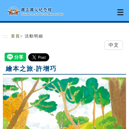
跳到主要內容
網站導覽
:::
首頁
> 活動明細
中文
繪本之旅-許增巧