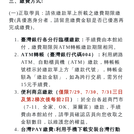
三、繳費方式:
(一)正取學員：請依繳款單上所載之繳費期限繳
費(具優惠身分者，請留意繳費金額是否已優惠再
完成繳費)。
臺灣銀行各分行臨櫃繳款：
手續費由本館給
付，繳費期限與ATM轉帳繳款期限相同。
ATM
轉帳（臺灣銀行代碼004）：
利用網路
ATM、自動櫃員機（ATM）繳款，轉帳帳
號標示於繳款單上方「繳款代號」，轉帳金
額為「繳款金額」，如為跨行交易，需另付
15元手續費。
便利商店繳款（
僅限7/29、7/30、7/31三日
及第2梯次後每前2日
）
：於全台各超商門市
（7-11、全家、OK、萊爾富）繳款，手續
費由本館給付，請學員確認店員向您收取之
金額數目，以維護您的權益。
台灣PAY繳費:利用手機下載安裝台灣行動