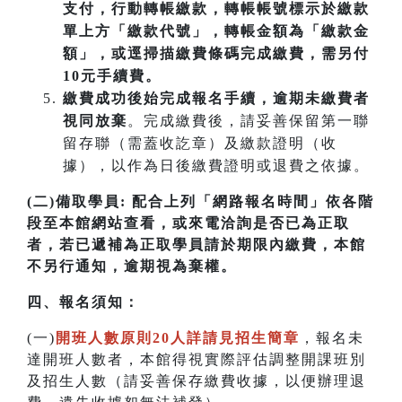
支付，行動轉帳繳款，轉帳帳號標示於繳款
單上方「繳款代號」，轉帳金額為「繳款金
額」，或逕掃描繳費條碼完成繳費，需另付
10元手續費。
繳費成功後始完成報名手續，逾期未繳費者
視同放棄
。完成繳費後，請妥善保留第一聯
留存聯（需蓋收訖章）及繳款證明（收
據），以作為日後繳費證明或退費之依據。
(二)備取學員:
配合上列「網路報名時間」依各階
段至本館網站查看，或來電洽詢是否已為正取
者，若已遞補為正取學員請於期限內繳費，本館
不另行通知，逾期視為棄權。
四
、
報名須知：
(一)
開班人數原則20人詳請見招生簡章
，報名未
達開班人數者，本館得視實際評估調整開課班別
及招生人數（請妥善保存繳費收據，以便辦理退