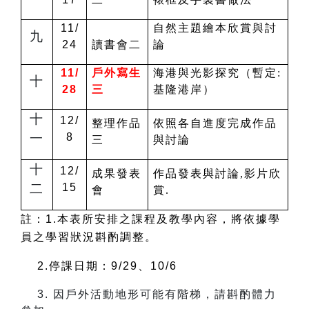
11/
自然主題繪本欣賞與討
九
24
讀書會二
論
11/
戶外寫生
海港與光影探究（暫定:
十
28
三
基隆港岸）
十
12/
整理作品
依照各自進度完成作品
一
8
三
與討論
十
12/
成果發表
作品發表與討論,影片欣
二
15
會
賞.
註：
1.
本表所安排之課程及教學內容，將依據學
員之學習狀況斟酌調整。
2.
停課日期：
9/29
、10/6
3.
因戶外活動地形可能有階梯，請斟酌體力