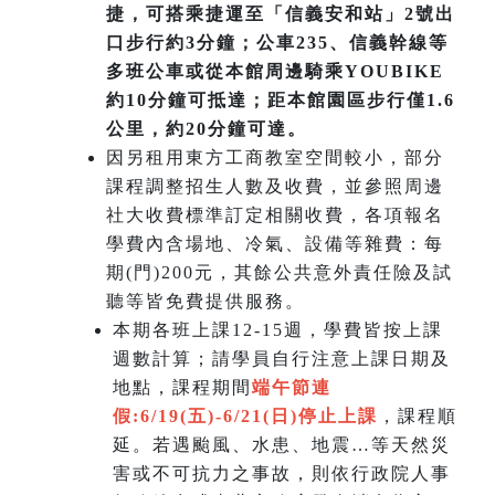
捷，可搭乘捷運至「信義安和站」2號出
口步行約3分鐘；公車235、信義幹線等
多班公車或從本館周邊騎乘YOUBIKE
約10分鐘可抵達；距本館園區步行僅1.6
公里，約20分鐘可達。
因另租用東方工商教室空間較小，部分
課程調整招生人數及收費，並參照周邊
社大收費標準訂定相關收費，各項報名
學費內含場地、冷氣、設備等雜費：每
期(門)200元，其餘公共意外責任險及試
聽等皆免費提供服務。
本期各班上課12-15週，學費皆按上課
週數計算；請學員自行注意上課日期及
地點，課程期間
端午節連
假:6/19(五)-6/21(日)
停止上課
，課程順
延。若遇颱風、水患、地震…等天然災
害或不可抗力之事故，則依行政院人事