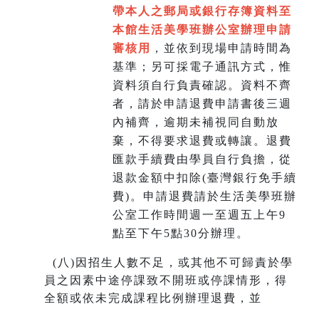
帶本人之郵局或銀行存簿資料至
本館生活美學班辦公室辦理申請
審核用
，並依到現場申請時間為
基準；另可採電子通訊方式，惟
資料須自行負責確認。資料不齊
者，請於申請退費申請書後三週
內補齊，逾期未補視同自動放
棄，不得要求退費或轉讓。退費
匯款手續費由學員自行負擔，從
退款金額中扣除(臺灣銀行免手續
費)。申請退費請於生活美學班辦
公室工作時間週一至週五上午9
點至下午5點30分辦理。
(
八)因招生人數不足，或其他不可歸責於學
員之因素中途停課致不開班或停課情形，得
全額或依未完成課程比例辦理退費，並