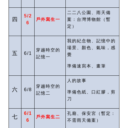
二二八公園、雨天備
5/2
四
戶外寫生一
案：台灣博物館
（暫
6
定）
我的紀念物、記憶中的
場景、顏色、氣味，感
穿越時空的
五
6/1
覺
記憶一
準備速寫本、畫筆
人的故事
穿越時空的
六
6/8
準備色紙、口紅膠，剪
記憶二
刀
6/1
孔廟、保安宮（暫定：
七
戶外寫生二
6
不需雨天備案
）