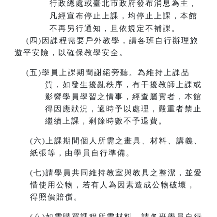
行政總處或臺北市政府發布消息為主，
凡經宣布停止上課，均停止上課，本館
不再另行通知，且依規定不補課。
(
四)因課程需要戶外教學，請各班自行辦理旅
遊平安險，以確保教學安全。
(
五)學員上課期間謝絕旁聽。為維持上課品
質，如發生擾亂秩序，有干擾教師上課或
影響學員學習之情事，經查屬實者，本館
得因應狀況，適時予以處理，嚴重者禁止
繼續上課，剩餘時數不予退費。
(
六)上課期間個人所需之畫具、材料、講義、
紙張等，由學員自行準備。
(
七)請學員共同維持教室與教具之整潔，並愛
惜使用公物，若有人為因素造成公物破壞，
得照價賠償。
(
八)如需購買課程所需材料，請各班學員自行