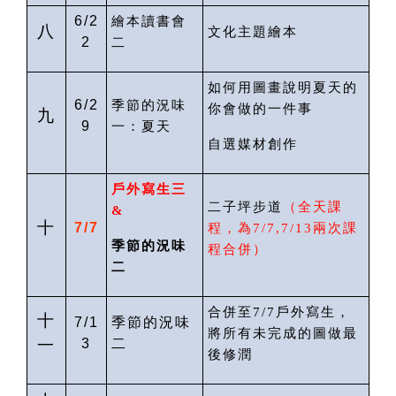
6/2
繪本讀書會
八
文化主題繪本
2
二
如何用圖畫說明夏天的
6/2
季節的況味
你會做的一件事
九
9
一：夏天
自選媒材創作
戶外寫生
三
二子坪步道
（
全天課
&
十
7/7
程
，為
7/
7
,7/13
兩次課
季節的況味
程合併）
二
合併至
7/7
戶外寫生，
十
7/1
季節的況味
將所有未完成的圖做最
一
3
二
後修潤