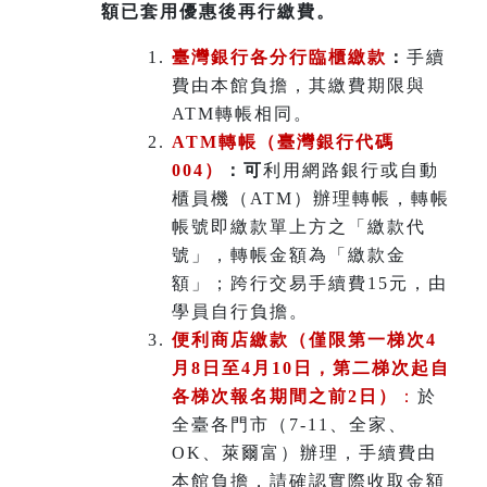
額已套用優惠後再行繳費。
臺灣銀行各分行臨櫃繳款
：
手續
費由本館負擔，其繳費期限與
ATM轉帳相同。
ATM
轉帳（臺灣銀行代碼
004）
：可
利用網路銀行或自動
櫃員機（ATM）辦理轉帳，轉帳
帳號即繳款單上方之「繳款代
號」，轉帳金額為「繳款金
額」；跨行交易手續費15元，由
學員自行負擔。
便利商店繳款（僅限第一梯次4
月8日至4月10日，第二梯次起自
各梯次報名期間之前2日）
：
於
全臺各門市（7-11、全家、
OK、萊爾富）辦理
，
手續費由
本館負擔，請確認實際收取金額