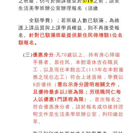
之班級，仍可於開課後並於
5/19
之前，請至
生活美學班辦公室辦理報名（須繳
全額學費）；若班級人數已額滿，為維
護上課品質與上課學員權益，則不再接受報
名。
針對已額滿班級提供新住民得增額
1
位名
額報名
。
(
三)
優惠身分
:
凡70歲以上、持有身心障礙
手冊者、原住民、本館退休含在職員
工，以及現任本館志工(113年在本館服
務之現任志工）符合上述資格，學費以
8折優待（
需出示身分證明相關文件，
且優待最多以2班為限
；
另現職同仁每
人以優惠1門課程為限
）。首次報名之
符合優惠身分者，請於報名成功後持證
明文件至生活美學班辦公室，列印繳款
單。