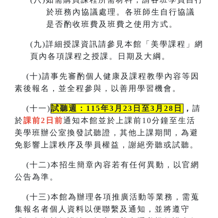
於班務內協議處理。各班師生自行協議
是否酌收班費及班費之使用方式。
(
九)詳細授課資訊請參見本館「美學課程」網
頁內各項課程之授課。
日期及大綱。
(
十)請事先審酌個人健康及課程教學內容等因
素後報名，並全程參與，以善用學習機會。
(
十一)
試聽週：115年3月23日至3月28日
，
請
於
課前2日前
通知本館並於上課前10分鐘至生活
美學班辦公室換發試聽證，
其他上課期間，為避
免影響上課秩序及學員權益，謝絕旁聽或試聽。
(
十二)本招生簡章內容若有任何異動
，
以官網
公告為準。
(
十三)本館為辦理各項推廣活動等業務，需蒐
集報名者個人資料以便聯繫及通知，並將遵守