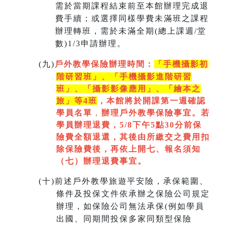
需於當期課程結束前至本館辦理完成退
費手續；或選擇同樣學費未滿班之課程
辦理轉班，需於未滿全期(總上課週/堂
數)1/3申請辦理。
(
九)
戶外教學保險辦理時間：
「手機攝影初
階研習班」、「手機攝影進階研習
班」、「
攝影影像應用」、「繪本之
旅」等4班
，本館將於開課第一週
確認
學員名單
，
辦理戶外教學保險事宜。若
學員辦理退費，5/8下午5點30分前保
險費全額退還，其後由所繳交之費用扣
除保險費後，再依上開七
、
報名須知
（七）辦理退費事宜。
(
十)
前述戶外教學旅遊平安險，承保範圍、
條件及投保文件依承辦之保險公司規定
辦理，如保險公司無法承保(例如學員
出國、同期間投保多家同類型保險