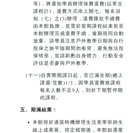
等)，將通知學員辦理保費退費(以單次
課程計)，退費方式依上開七、報名須
知（七）之(5)辦理，退費匯款手續費
由本館負擔，並需於當期課程結束前至
本館辦理完成退費手續，
逾期視同自動
放棄
。請學員注意戶外教學日期與自行
投保之旅平險期間勿衝突，避免無法投
保情形，並請斟酌自身體力、行動安全
評估是否參與戶外教學。
（十一
)
自實際開課日起，至已滿全期(總上
課週/堂數)1/3，因學員退費致課程
報名人數不足9人，則於下期暫停開
此課程。
五、期滿結業：
本館得於適當時機辦理生活美學班師生
線上成果展。排定檔期後，本館如遇業