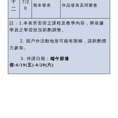
十
7/2
期末發表
作品發表及同樂會
二
0
註：
1.
本表所安排之課程及教學內容，將依據
學員之學習狀況斟酌調整。
2.
因戶外活動地形可能有階梯，請斟酌體
力參加。
3.
停課日期：
端午節連
假
:6/19(
五
)-6/20(
六
)