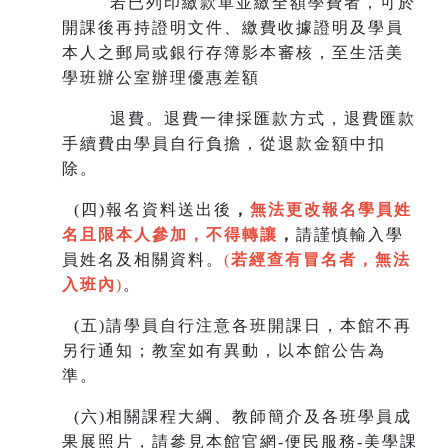
若已列印繳款單並繳全額學費者，可於
開課後再持證明文件、繳費收據證明及學員
本人之郵局或銀行存簿影本審核，至生
活美
學班辦公室辦理優惠差額
退費。退費一律採匯款方式，退費匯款
手續費由學員自行負擔，從退款金額中扣
除。
(
四)報名資料送出後
，
無法更改報名學員姓
名且限本人參加，不得轉讓
，
請謹慎輸入學
員姓名及相關資料。
(
若經查有冒名者，無法
入班內
)
。
(
五)請學員自行注意各班開課日，本館不再
另行通知；教室如有異動，以本館公告為
準。
(
六)相關課程大綱、教師簡介及各班學員成
果展照片，請參見本館官網-便民服務-美學課