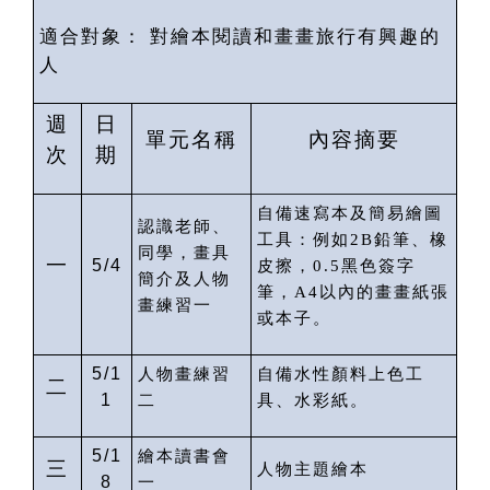
適合對象：
對繪本閱讀和畫畫旅行有興趣的
人
週
日
單元名稱
內容摘要
次
期
自備速寫本及簡易繪圖
認識老師、
工具：例如
2B
鉛筆、橡
同學，畫具
一
5/4
皮擦，
0.5
黑色簽字
簡介及人物
筆，
A4
以內的畫畫紙張
畫練習一
或本子。
5/1
人物畫練習
自備水性顏料上色工
二
1
二
具、水彩紙。
5/1
繪本讀書會
三
人物主題繪本
8
一