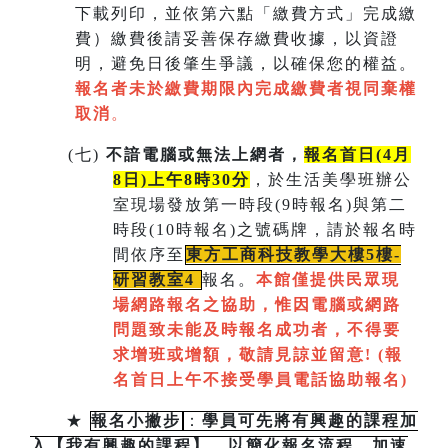
下載列印，並依第六點「繳費方式」完成繳
費）繳費後請妥善保存繳費收據，以資證
明，避免日後肇生爭議，以確保您的權益。
報名者未於繳費期限內完成繳費者視同棄權
取消
。
(
七)
不諳電腦或無法上網者，
報名首日(4月
8日)上午8時30分
，於生活美學班辦公
室現場發放第一時段(9時報名)與第二
時段(10時報名)之號碼牌，請於報名時
間依序至
東方工商科技教學大樓5樓-
研習教室
4
報名。
本館僅提供民眾現
場網路報名之協助，惟因電腦或網路
問題致未能及時報名成功者，不得要
求增班或增額，敬請見諒並留意!
(
報
名首日上午不接受學員電話協助報名)
★
報名小撇步
：
學員可先將有興趣的課程加
入【我有興趣的課程】，以簡化報名流程，加速