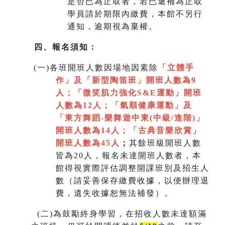
是否已為正取者，若已遞補為正取
學員請於期限內繳費，本館不另行
通知，逾期視為棄權。
四、報名須知：
(
一)各班開班人數因場地因素除
「立體手
作」及「新型陶笛班」開班人數為9
人
；
「微笑肌力強化S&E運動」開班
人數為12人；「氣順健康運動」及
「
東方舞蹈-樂舞遊中東(中級/進階)」
開班人數為14人
；
「
古典音樂欣賞
」
開班人數為45人
；
其餘班級開班人數
皆為20人，報名未達開班人數者，本
館得視實際評估調整開課班別及招生人
數（請妥善保存繳費收據，以便辦理退
費，遺失收據恕無法補發）。
(
二)為鼓勵終身學習，在招收人數未達額滿