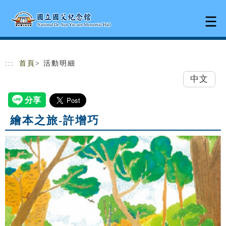
跳到主要內容
網站導覽
:::
首頁
> 活動明細
中文
繪本之旅-許增巧