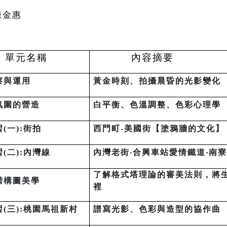
陳金惠
般民眾
單元名稱
內容摘要
察與運用
黃金時刻、拍攝晨昏的光影變化
氛圍的營造
白平衡、色溫調整、色彩心理學
習
(
一
):
街拍
西門町
-
美國街【塗鴉牆的文化】
習
(
二
):
內灣線
內灣老街
‧
合興車站愛情鐵道
‧
南寮
了解格式塔理論的審美法則，將
階構圖美學
裡
習
(
三
):
桃園馬祖新村
譜寫光影、色彩與造型的協作曲