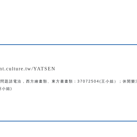
：
ent.culture.tw/YATSEN
問題
請電洽
，
西方繪畫類、東方書畫類：
37072504(王小姐）
；
休閒樂
(謝小姐)