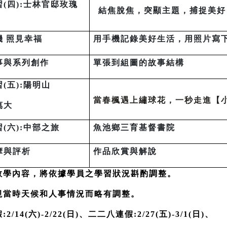
習
(
四
):
士林官邸玫瑰
結焦脫焦，突顯主題，捕捉美好
機
照見幸福
用手機記錄美好生活，用照片寫
事與系列創作
單張到組圖的故事結構
習
(
五
):
陽明山
當春楓遇上繡球花，一秒走進【
萬大
習
(
六
):
中部之旅
魚池鄉三育基督書院
摩與評析
作品欣賞與解說
及教學內容，將依據學員之學習狀況斟酌調整。
視當時天候和人事情況而略有調整。
14(六)-2/22(日)、二二八連假:2/27(五)-3/1(日)、