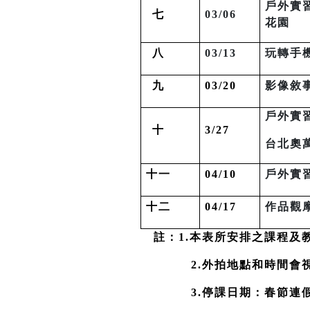
戶外實
七
03/06
花園
八
03/13
玩轉手
九
03/20
影像敘
戶外實
十
3/27
台北奧
十一
04/10
戶外實
十二
04/17
作品觀
註：1.本表所安排之課程
2.
外拍地點和時間會
3.
停課日期：春節連假:2/