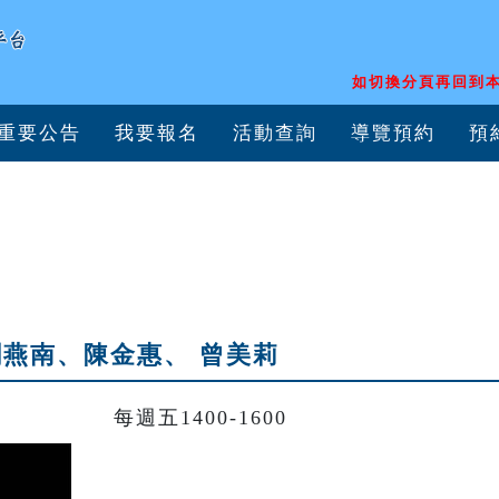
如切換分頁再回到本
重要公告
我要報名
活動查詢
導覽預約
預
劉燕南、陳金惠、 曾美莉
每週五1400-1600