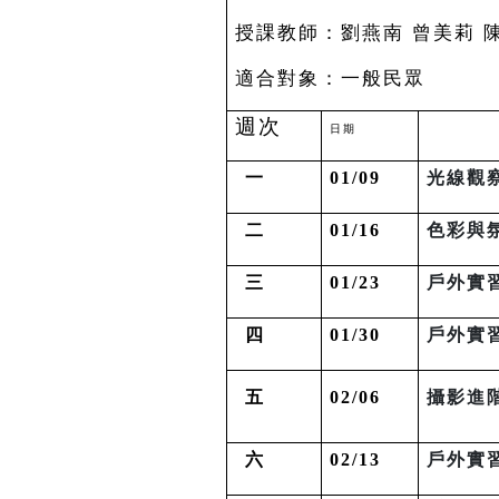
授課教師：劉燕南 曾美莉 
適合對象：一
週次
日期
一
01/09
光線觀
二
01/16
色彩與
三
01/23
戶外實
四
01/30
戶外實
五
02/06
攝影進
六
02/13
戶外實