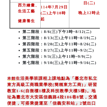
日(二
)
西方繪畫、
114
年7月29日
生活工藝
晚上12時止
(二)上午10時
起
健康養生
第二階段
：8/6(三)下午3時~8/12(二)
第三階段
：8/13(三)上午11時~8/19(二)
第四階段：8/20(三)上午11時~8/26(二)
第五階段：8/27(三)上午11時~9/2(二)
第六階段：9/3(三)上午11時~9/9(二)
第七階段：9/10(三)上午11時~9/16(二)
生活美學班課程上課地點為
「
臺北市私立
本館
東方高級工商職業學校(簡稱東方工商)
」
研習
教室1-6(自衡樓1樓及科技教學大樓5樓)。地
址為臺北市大安區信義路4段186巷8號
，
交通
便捷，可搭乘捷運至「信義安和站」2號出口