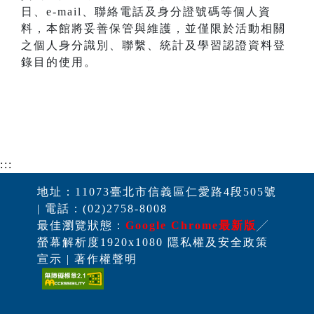
日、e-mail、聯絡電話及身分證號碼等個人資
料，本館將妥善保管與維護，並僅限於活動相關
之個人身分識別、聯繫、統計及學習認證資料登
錄目的使用。
:::
地址：11073臺北市信義區仁愛路4段505號
| 電話：(02)2758-8008
最佳瀏覽狀態：
Google Chrome最新版
╱
螢幕解析度1920x1080 隱私權及安全政策
宣示 | 著作權聲明