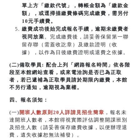
單上方「繳款代號」，轉帳金額為「繳款金
額」，或逕掃描繳費條碼完成繳費，需另付
10元手續費。
繳費成功後始完成報名手續，逾期未繳費者
視同放棄
。完成繳費後，請妥善保留第一聯
留存聯（需蓋收訖章）及繳款證明（收
據），以作為日後繳費證明或退費之依據。
(二)備取學員:
配合上列「網路報名時間」依各階
段至本館網站查看，或來電洽詢是否已為正取
者，若已遞補為正取學員請於期限內繳費，本館
不另行通知，逾期視為棄權。
四
、
報名須知：
(一)
開班人數原則20人詳請見招生簡章
，報名未
達開班人數者，本館得視實際評估調整開課班別
及招生人數（請妥善保存繳費收據，以便辦理退
費，遺失收據恕無法補發）。