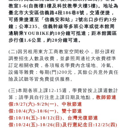
教室1-6(自衡樓1樓及科技教學大樓5樓)。地址為
臺北市大安區信義路4段186巷8號，交通便捷，
可搭乘捷運至「信義安和站」2號出口步行約3分
鐘；公車235、信義幹線等多班公車或從本館周
邊騎乘YOUBIKE約10分鐘可抵達；距本館園區
步行僅1.6公里，約20分鐘可達。
(二)因另租用東方工商教室空間較小，部分課程
調整招生人數及收費，並參照周邊社大收費標準
訂定相關收費，各項報名學費內含場地、冷氣、
設備等雜費：每期(門)200元，其餘公共意外責任
險及試聽等皆免費提供服務。
(三)本期各班上課12-15週，學費皆按上課週數計
算；請學員自行注意上課日期及地點，
教師節連
假:9/27(六)-9/29(一)、中秋節連
假:10/4(六)-10/6(一)、雙十節連
假:10/10(五)-10/12(日)、台灣光復節連
假:10/24(五)-10/26(日)及行憲紀念日:12/25(四)