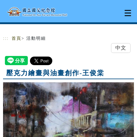
跳到主要內容
網站導覽
:::
首頁
> 活動明細
中文
壓克力繪畫與油畫創作-王俊棠