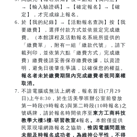
→【輸入驗證碼】→【確定報名】→【確
定】，才完成線上報名。
於【我的紀錄】→【活動報名查詢】按【我
要繳費】，選擇付款方式並依規定完成繳
費。（本館課程及活動報名系統所提供的
「繳費單」，附有一組「繳款代號」，請下
載列印，並依第六點「繳費方式」完成繳
費）繳費後請妥善保存繳費收據，以資證
明，避免日後肇生爭議，以確保您的權益。
報名者未於繳費期限內完成繳費者視同棄權
取消。
不諳電腦或無法上網者，報名首日(7月29
日)上午8:30，於生活美學班辦公室前發放
第一時段(9時報名)與第二時段(10時報名)之
號碼牌，請於報名時間依序至
東方工商科技
教學大樓5樓-研習教室4
報名
。
本館僅提供
民眾現場網路報名之協助，
惟因電腦問題致
未能及時報名成功
者，為維持公平性，不得