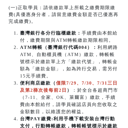
(一)正取學員：請依繳款單上所載之繳費期限繳
費(具優惠身分者，請留意繳費金額是否已優惠再
完成繳費)。
臺灣銀行各分行臨櫃繳款：
手續費由本館給
付，繳費期限與ATM轉帳繳款期限相同。
ATM
轉帳（臺灣銀行代碼004）：
利用網路
ATM、自動櫃員機（ATM）繳款，轉帳帳
號標示於繳款單上方「繳款代號」，轉帳金
額為「繳款金額」，如為跨行交易，需另付
15元手續費。
便利商店繳款（
僅限7/29、7/30、7/31三日
及第2梯次後每前2日
）
：於全台各超商門市
（7-11、全家、OK、萊爾富）繳款，手續
費由本館給付，請學員確認店員向您收取之
金額數目，以維護您的權益。
台灣PAY繳費:利用手機下載安裝台灣行動
支付，行動轉帳繳款，轉帳帳號標示於繳款