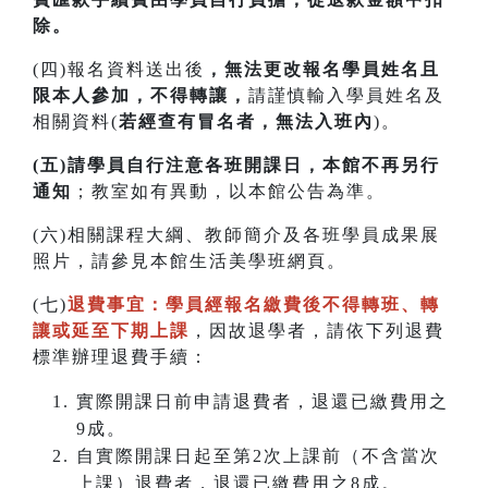
除。
(四)報名資料送出後
，無法更改報名學員姓名且
限本人參加，不得轉讓，
請謹慎輸入學員姓名及
相關資料(
若經查有冒名者，無法入班內
)。
(五)請學員自行注意各班開課日，本館不再另行
通知
；教室如有異動，以本館公告為準。
(六)相關課程大綱、教師簡介及各班學員成果展
照片，請參見本館生活美學班網頁。
(七)
退費事宜：學員經報名繳費後不得轉班
、
轉
讓或延至下期上課
，因故退學者，請依下列退費
標準辦理退費手續：
實際開課日前申請退費者，退還已繳費用之
9成。
自實際開課日起至第2次上課前（不含當次
上課）退費者，退還已繳費用之8成。