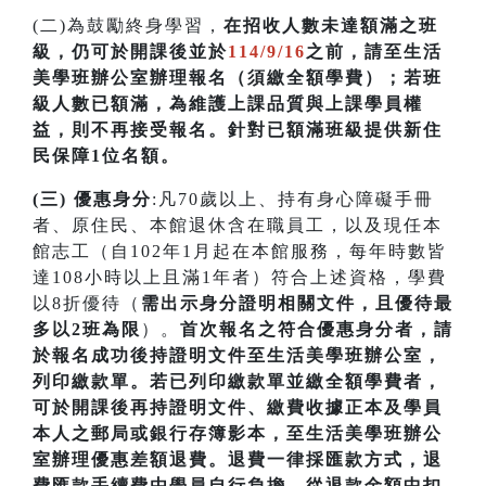
(二)為鼓勵終身學習，
在招收人數未達額滿之班
級，仍可於開課後並於
114/9/16
之前，請至生活
美學班辦公室辦理報名（須繳全額學費）；若
班
級人數已額滿，為維護上課品質與上課學員權
益，則不再接受報名。針對已額滿班級提供新住
民保障1位名額
。
(三) 優惠身分
:凡70歲以上、持有身心障礙手冊
者、原住民、本館退休含在職員工，以及現任本
館志工（自102年1月起在本館服務，每年時數皆
達108小時以上且滿1年者）符合上述資格，學費
以8折優待（
需出示身分證明相關文件，且優待最
多以2班為限
）。
首次
報名之符合優惠身分者，請
於報名成功後持證明文件至生活美學班辦公室，
列印繳款單。若已列印繳款單並繳全額學費者，
可於開課
後再持證明文件、繳費收據正本及學員
本人之郵局或銀行存簿影本，至生活美學班辦公
室辦理優惠差額退費。
退費一律採匯款方式，退
費匯款手續費由學員自行負擔，從退款金額中扣