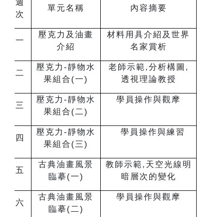
週
單元名稱
內容摘要
次
壓克力及油畫
材料用具介紹及世界
一
介紹
名家賞析
壓克力-靜物水
老師示範,分析構圖,
二
果組合(一)
透視理論教授
壓克力-靜物水
學員操作與觀摩
三
果組合(二)
壓克力-靜物水
學員操作與練習
四
果組合(三)
古典油畫風景
教師示範,天空光線明
五
臨摹(一)
暗層次的變化
古典油畫風景
學員操作與觀摩
六
臨摹(二)