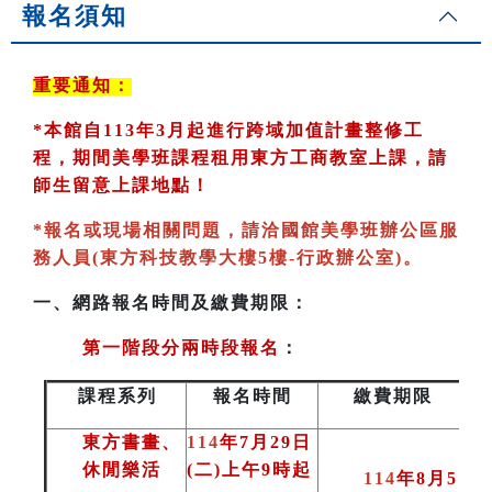
報名須知
重要通知：
*
本館自113年3月起進行跨域加值計畫整修工
程，期間美學班課程租用東方工商教室
上課，請
師生留意上課地點！
*
報名或現場相關問題，請洽國館美學班辦公區服
務人員(東方科技教學大樓5樓-行政辦公室)
。
一、
網路報名時間及繳費期限：
第一階段分兩時段報名
：
課程系列
報名時間
繳費期限
東方書畫、
114
年7月29日
休閒樂活
(二)上午9時起
114
年8月5