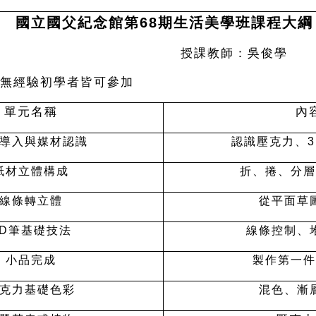
國立國父紀念館第68期生活美學班課程大綱
體手作 授課教師：吳俊學
無經驗初學者皆可參加
單元名稱
內
導入與媒材認識
認識壓克力、
紙材立體構成
折、捲、分層
線條轉立體
從平面草
D
筆基礎技法
線條控制、
小品完成
製作第一件
克力基礎色彩
混色、漸