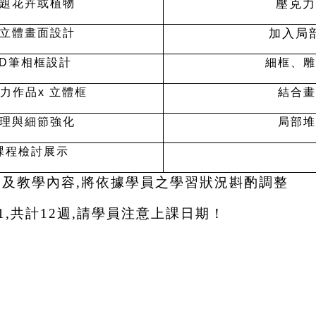
壓克力
題花卉或植物
加入局
立體畫面設計
D
筆相框設計
細框、雕
力作品x 立體框
結合畫
理與細節強化
局部堆
課程檢討展示
題及教學內容,將依據學員之學習狀況斟酌調
整
/31,共計12週,請學員注意上課日期！