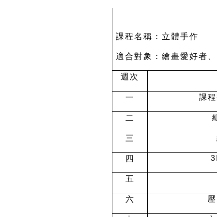
課程名稱：立
適合對象：繪畫愛好者、
週次
一
課程
二
三
四
3
五
六
壓