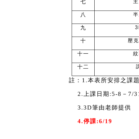
七
主
八
半
九
3
十
壓克
十一
紋
十二
註：1.本表所安排之課
2.
上課日期:5-8－7
3.
3D
筆由老師提供
4.
停課:6/19