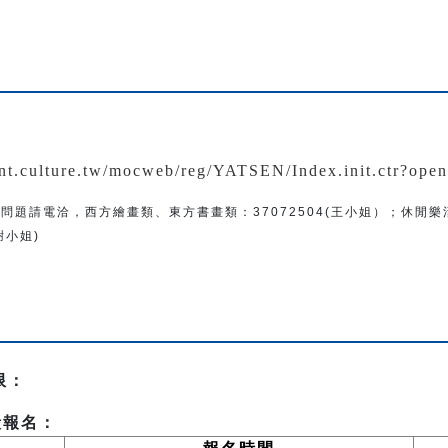
：
ent.culture.tw/mocweb/reg/YATSEN/Index.init.ctr?ope
問題
請電洽
，
西方繪畫類、東方書畫類：
37072504(王小姐）
；
休閒樂
(謝小姐)
限：
段報名：