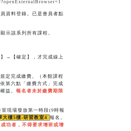
tr?openExternalBrowser=1
會員資料登錄。已是會員者點
會顯示該系列所有課程。
名】→【確定】，才完成線上
依規定完成繳費。（本館課程
並依第六點「繳費方式」完成
的權益。
報名者未於繳費期限
室現場發放第一時段(9時報
學大樓5樓-研習教室
4
報名。
名成功者，不得要求增班或增