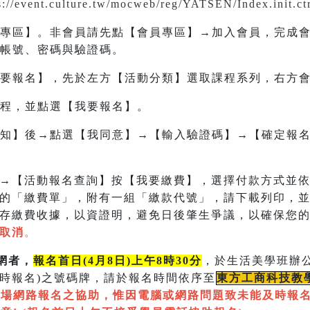
s://event.culture.tw/mocweb/reg/YATSEN/Index.init.c
專區】。非會員請先點【會員專區】→加入會員，完成
帳號、密碼與驗證碼。
要報名】，先於左方【活動分類】選取課程系列，右方
程，並點選【我要報名】。
知】後→點選【我同意】→【輸入驗證碼】→【確定報
→【活動報名查詢】按【我要繳費】，選擇付款方式並
的「繳費單」，附有一組
「繳款代號」，請下載列印，
存繳費收據，以資證明，避免日後肇生爭議，以確保您
取消
。
網者，
報名首日(4月8日)上午8時30分
，於生活美學班辦公
10時報名)之號碼牌，請於報名時間依序至
東方工商科技教
現場網路報名之協助，惟因電腦或網路問題致未能及時報