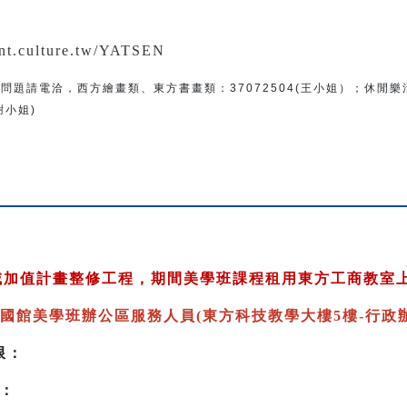
：
ent.culture.tw/YATSEN
問題
請電洽
，
西方繪畫類、東方書畫類：
37072504(王小姐）
；
休閒樂
(謝小姐)
跨域加值計畫整修工程，期間美學班課程租用東方工商教室
國館美學班辦公區服務人員(東方科技教學大樓5樓-行政辦
限：
：