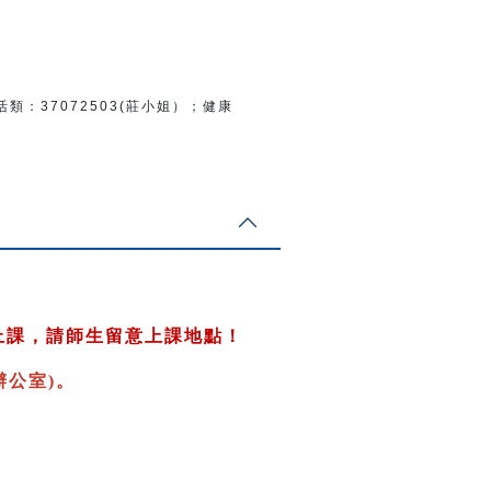
活類：
37072503(莊小姐）；
健康
上課，請師生留意上課地點！
公室)
。