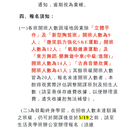
通知，逾期視為棄權。
四、報名須知：
(
一)各班開班人數因場地因素除
「立體手
作」及「新型陶笛班」開班人數為9
人
；
「微笑肌力強化S&E運動」開班
人數為12人；「氣順健康運動」及
「
東方舞蹈-樂舞遊中東(中級/進階)」
開班人數為14人
；
「
古典音樂欣賞
」
開班人數為45人
；
其餘班級開班人數
皆為20人，報名未達開班人數者，本
館得視實際評估調整開課班別及招生人
數（請妥善保存繳費收據，以便辦理退
費，遺失收據恕無法補發）。
(
二)為鼓勵終身學習，在招收人數未達額滿
之班級，仍可於開課後並於
5/19
之前，請至
生活美學班辦公室辦理報名（須繳