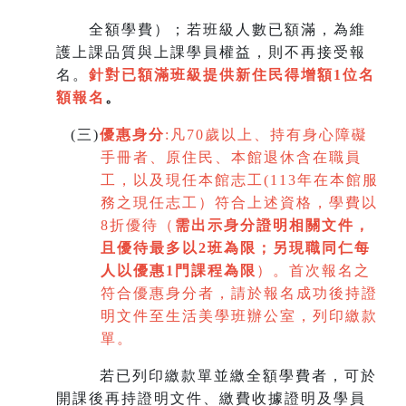
全額學費）；若班級人數已額滿，為維
護上課品質與上課學員權益，則不再接受報
名。
針對已額滿班級提供新住民得增額
1
位名
額報名
。
(
三)
優惠身分
:
凡70歲以上、持有身心障礙
手冊者、原住民、本館退休含在職員
工，以及現任本館志工(113年在本館服
務之現任志工）符合上述資格，學費以
8折優待（
需出示身分證明相關文件，
且優待最多以2班為限
；
另現職同仁每
人以優惠1門課程為限
）。首次報名之
符合優惠身分者，請於報名成功後持證
明文件至生活美學班辦公室，列印繳款
單。
若已列印繳款單並繳全額學費者，可於
開課後再持證明文件、繳費收據證明及學員