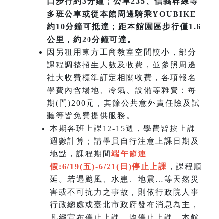
口步行約3分鐘；公車235、信義幹線等
多班公車或從本館周邊騎乘YOUBIKE
約10分鐘可抵達；距本館園區步行僅1.6
公里，約20分鐘可達。
因另租用東方工商教室空間較小，部分
課程調整招生人數及收費，並參照周邊
社大收費標準訂定相關收費，各項報名
學費內含場地、冷氣、設備等雜費：每
期(門)200元，其餘公共意外責任險及試
聽等皆免費提供服務。
本期各班上課12-15週，學費皆按上課
週數計算；請學員自行注意上課日期及
地點，課程期間
端午節連
假:6/19(五)-6/21(日)
停止上課
，課程順
延。若遇颱風、水患、地震…等天然災
害或不可抗力之事故，則依行政院人事
行政總處或臺北市政府發布消息為主，
凡經宣布停止上課，均停止上課，本館