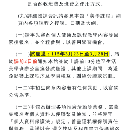
是否酌收班費及班費之使用方式。
(
九)詳細授課資訊請參見本館「美學課程」網
頁內各項課程之授課。
日期及大綱。
(
十)請事先審酌個人健康及課程教學內容等因
素後報名，並全程參與，以善用學習機會。
(
十一)
試聽週：115年3月23日至3月28日
，
請
於
課前2日前
通知本館並於上課前10分鐘至生活
美學班辦公室換發試聽證，
其他上課期間，為避
免影響上課秩序及學員權益，謝絕旁聽或試聽。
(
十二)本招生簡章內容若有任何異動
，
以官網
公告為準。
(
十三)本館為辦理各項推廣活動等業務，需蒐
集報名者個人資料以便聯繫及通知，並將遵守
「個人資料保護法」規定，善盡隱私
權保護責任
與義務，承諾以合
理之技術及程序盡力保護報名