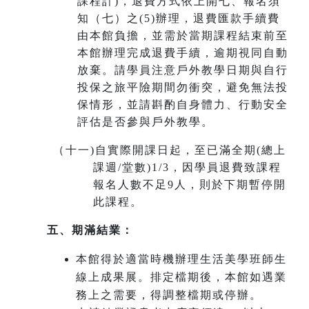
課程計)，退費方式依上開七、報名須
知（七）之(5)辦理，退費匯款手續費
由本館負擔，並需於當期課程結束前至
本館辦理完成退費手續，
逾期視同自動
放棄
。請學員注意戶外教學日期與自行
投保之旅平險期間勿衝突，避免無法投
保情形，並請斟酌自身體力、行動安全
評估是否參與戶外教學。
（十一
)
自實際開課日起，至已滿全期(總上
課週/堂數)1/3，因學員退費致課程
報名人數不足9人，則於下期暫停開
此課程。
五、期滿結業：
本館得於適當時機辦理生活美學班師生
線上成果展。排定檔期後，本館如遇業
務上之需要，得調整檔期或停辦。