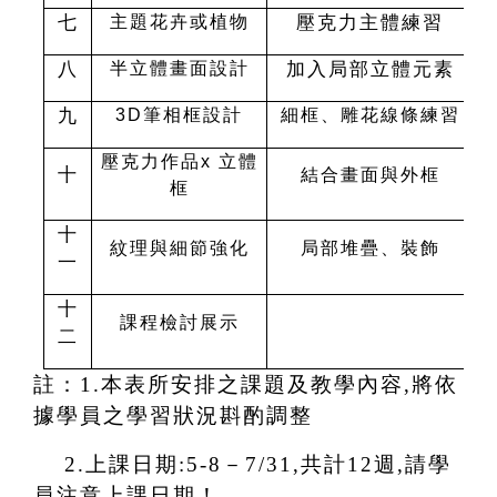
七
壓克力主體練習
主題花卉或植物
八
加入局部立體元素
半立體畫面設計
九
3D
筆相框設計
細框、雕花線條練習
壓克力作品x 立體
十
結合畫面與外框
框
十
紋理與細節強化
局部堆疊、裝飾
一
十
課程檢討展示
二
註：1.本表所安排之課題及教學內容,將依
據學員之學習狀況斟酌調
整
2.
上課日期:5-8－7/31,共計12週,請學
員注意上課日期！