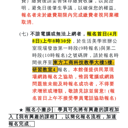
費）繳費後請妥善保存繳費收據，以資證
明，避免日後肇生爭議，以確保您的權益。
報名者未於繳費期限內完成繳費者視同棄權
取消
。
(
七)
不諳電腦或無法上網者，
報名首日(4月
8日)上午8時30分
，於生活美學班辦公
室現場發放第一時段(9時報名)與第二
時段(10時報名)之號碼牌，請於報名時
間依序至
東方工商科技教學大樓5樓-
研習教室
4
報名。
本館僅提供民眾現
場網路報名之協助，惟因電腦或網路
問題致未能及時報名成功者，不得要
求增班或增額，敬請見諒並留意!
(
報
名首日上午不接受學員電話協助報名)
★
報名小撇步
：
學員可先將有興趣的課程加
入【我有興趣的課程】，以簡化報名流程，加速
報名完成
。