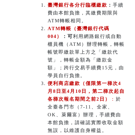
臺灣銀行各分行臨櫃繳款
：
手續
費由本館負擔，其繳費期限與
ATM轉帳相同。
ATM
轉帳（臺灣銀行代碼
004）
：可
利用網路銀行或自動
櫃員機（ATM）辦理轉帳，轉帳
帳號即繳款單上方之「繳款代
號」，轉帳金額為「繳款金
額」；跨行交易手續費15元，由
學員自行負擔。
便利商店繳款（僅限第一梯次4
月8日至4月10日，第二梯次起自
各梯次報名期間之前2日）
：
於
全臺各門市（7-11、全家、
OK、萊爾富）辦理
，
手續費由
本館負擔，請確認實際收取金額
無誤，以維護自身權益。