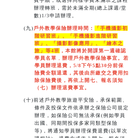
費手續；或選擇同樣學費未滿班之課程
辦理轉班，需於未滿全期(總上課週/堂
數)1/3申請辦理。
(
九)
戶外教學保險辦理時間：
「手機攝影初
階研習班」、「手機攝影進階研習
班」、「
攝影影像應用」、「繪本之
旅」等4班
，本館將於開課第一週
確認
學員名單
，
辦理戶外教學保險事宜。若
學員辦理退費，5/8下午5點30分前保
險費全額退還，其後由所繳交之費用扣
除保險費後，再依上開七
、
報名須知
（七）辦理退費事宜。
(
十)
前述戶外教學旅遊平安險，承保範圍、
條件及投保文件依承辦之保險公司規定
辦理，如保險公司無法承保(例如學員
出國、同期間投保多家同類型保險
等)，將通知學員辦理保費退費(以單次