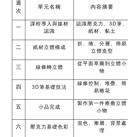
週
單元名稱
內容摘要
次
課程導入與媒材
認識壓克力、3D筆、
一
認識
紙材、黏土
折、捲、分層、簡易
二
紙材立體構成
立體造型
從平面草圖到立體小
三
線條轉立體
物
線條控制、堆疊、簡
四
3D
筆基礎技法
易雕花
製作第一件療癒立體
五
小品完成
小物
混色、漸層、背景處
六
壓克力基礎色彩
理