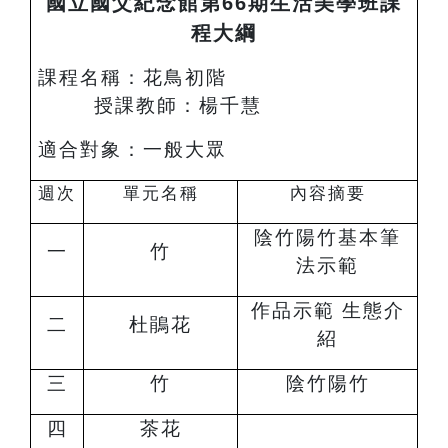
國立國父紀念館第66期生活美學班課
程大綱
課程名稱：花鳥初階
授課教師：楊千慧
適合對象：一般大眾
週次
單元名稱
內容摘要
陰竹陽竹基本筆
一
竹
法示範
作品示範 生態介
二
杜鵑花
紹
三
竹
陰竹陽竹
四
茶花