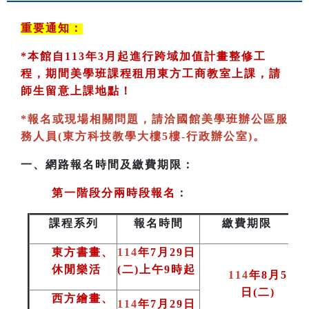
重要通知：
*
本館自113年3月起進行跨域加值計畫整修工
程，期間美學班課程租用東方工商教室
上課，請
師生留意上課地點！
*
報名或現場相關問題，請洽國館美學班辦公區服
務人員(東方科技教學大樓5樓-行政辦公室)
。
一、
網路報名時間及繳費期限：
第一階段分兩時段報名
：
課程系列
報名時間
繳費期限
東方書畫、
114
年7月29日
休閒樂活
(二)上午9時起
114
年8月5
日(二
)
西方繪畫、
114
年7月29日