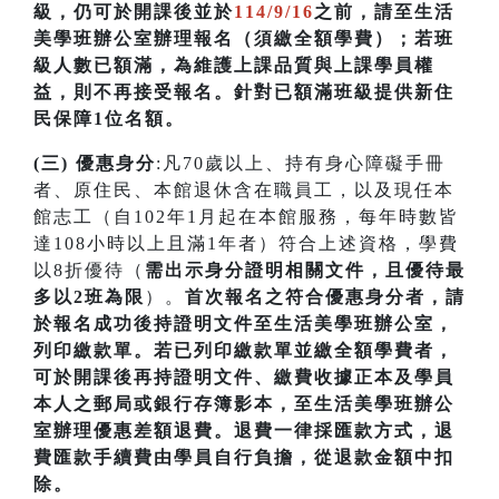
級，仍可於開課後並於
114/9/16
之前，請至生活
美學班辦公室辦理報名（須繳全額學費）；若
班
級人數已額滿，為維護上課品質與上課學員權
益，則不再接受報名。針對已額滿班級提供新住
民保障1位名額
。
(三) 優惠身分
:凡70歲以上、持有身心障礙手冊
者、原住民、本館退休含在職員工，以及現任本
館志工（自102年1月起在本館服務，每年時數皆
達108小時以上且滿1年者）符合上述資格，學費
以8折優待（
需出示身分證明相關文件，且優待最
多以2班為限
）。
首次
報名之符合優惠身分者，請
於報名成功後持證明文件至生活美學班辦公室，
列印繳款單。若已列印繳款單並繳全額學費者，
可於開課
後再持證明文件、繳費收據正本及學員
本人之郵局或銀行存簿影本，至生活美學班辦公
室辦理優惠差額退費。
退費一律採匯款方式，退
費匯款手續費由學員自行負擔，從退款金額中扣
除。