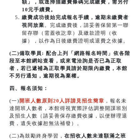
額」，或逕掃描繳費條碼完成繳費，需另付
10元手續費。
繳費成功後始完成報名手續，逾期未繳費者
視同放棄
。完成繳費後，請妥善保留第一聯
留存聯（需蓋收訖章）及繳款證明（收
據），以作為日後繳費證明或退費之依據。
(二)備取學員:
配合上列「網路報名時間」依各階
段至本館網站查看，或來電洽詢是否已為正取
者，若已遞補為正取學員請於期限內繳費，本館
不另行通知，逾期視為棄權。
四
、
報名須知：
(一)
開班人數原則20人詳請見招生簡章
，報名未
達開班人數者，本館得視實際評估調整開課班別
及招生人數（請妥善保存繳費收據，以便辦理退
費，遺失收據恕無法補發）。
(二)為鼓勵終身學習，
在招收人數未達額滿之班