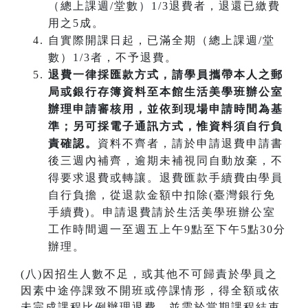
（總上課週/堂數）1/3退費者，退還已繳費
用之5成。
自實際開課日起，已滿全期（總上課週/堂
數）1/3者，不予退費。
退費一律採匯款方式，請學員攜帶本人之郵
局或銀行存簿資料至本館生活美學班辦公室
辦理申請審核用，並依到現場申請時間為基
準；另可採電子通訊方式，惟資料須自行負
責確認。
資料不齊者，請於申請退費申請書
後三週內補齊，逾期未補視同自動放棄，不
得要求退費或轉讓。退費匯款手續費由學員
自行負擔，從退款金額中扣除(臺灣銀行免
手續費)。申請退費請於生活美學班辦公室
工作時間週一至週五上午9點至下午5點30分
辦理。
(八)因招生人數不足，或其他不可歸責於學員之
因素中途停課致不開班或停課情形，得全額或依
未完成課程比例辦理退費，並需於當期課程結束