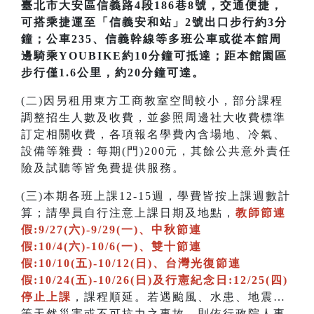
臺北市大安區信義路4段186巷8號，交通便捷，
可搭乘捷運至「信義安和站」2號出口步行約3分
鐘；公車235、信義幹線等多班公車或從本館周
邊騎乘YOUBIKE約10分鐘可抵達；距本館園區
步行僅1.6公里，約20分鐘可達。
(二)因另租用東方工商教室空間較小，部分課程
調整招生人數及收費，並參照周邊社大收費標準
訂定相關收費，各項報名學費內含場地、冷氣、
設備等雜費：每期(門)200元，其餘公共意外責任
險及試聽等皆免費提供服務。
(三)本期各班上課12-15週，學費皆按上課週數計
算；請學員自行注意上課日期及地點，
教師節連
假:9/27(六)-9/29(一)、中秋節連
假:10/4(六)-10/6(一)、雙十節連
假:10/10(五)-10/12(日)、台灣光復節連
假:10/24(五)-10/26(日)及行憲紀念日:12/25(四)
停止上課
，課程順延。若遇颱風、水患、地震…
等天然災害或不可抗力之事故，則依行政院人事