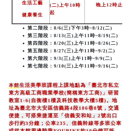
生活工藝
晚上12時止
(二)上午10時
起
健康養生
第二階段
：8/6(三)下午3時~8/12(二)
第三階段
：8/13(三)上午11時~8/19(二)
第四階段：8/20(三)上午11時~8/26(二)
第五階段：8/27(三)上午11時~9/2(二)
第六階段：9/3(三)上午11時~9/9(二)
第七階段：9/10(三)上午11時~9/16(二)
生活美學班課程上課地點為
「
臺北市私立
本館
東方高級工商職業學校(簡稱東方工商)
」
研習
教室1-6(自衡樓1樓及科技教學大樓5樓)。地
址為臺北市大安區信義路4段186巷8號
，
交通
便捷，可搭乘捷運至「信義安和站」2號出口
步行約3分鐘
；
公車235
、
信義幹線等多班公車
或從本館周邊騎乘YOUBIKE約10分鐘可抵