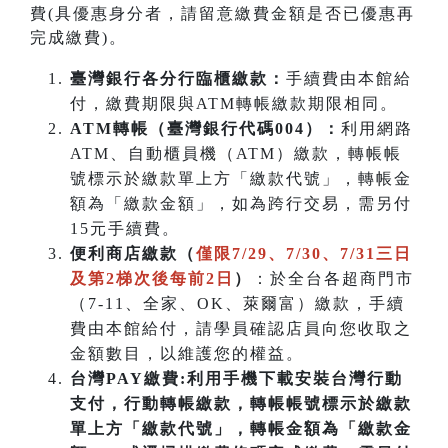
費(具優惠身分者，請留意繳費金額是否已優惠再
完成繳費)。
臺灣銀行各分行臨櫃繳款：
手續費由本館給
付，繳費期限與ATM轉帳繳款期限相同。
ATM
轉帳（臺灣銀行代碼004）：
利用網路
ATM、自動櫃員機（ATM）繳款，轉帳帳
號標示於繳款單上方「繳款代號」，轉帳金
額為「繳款金額」，如為跨行交易，需另付
15元手續費。
便利商店繳款（
僅限7/29、7/30、7/31三日
及第2梯次後每前2日
）
：於全台各超商門市
（7-11、全家、OK、萊爾富）繳款，手續
費由本館給付，請學員確認店員向您收取之
金額數目，以維護您的權益。
台灣PAY繳費:利用手機下載安裝台灣行動
支付，行動轉帳繳款，轉帳帳號標示於繳款
單上方「繳款代號」，轉帳金額為「繳款金