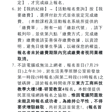
定】，才完成線上報名。
於【我的紀錄】→【活動報名查詢】按【我
要繳費】，選擇付款方式並依規定完成繳
費。（本館課程及活動報名系統所提供的
「繳費單」，附有一組「繳款代號」，請下
載列印，並依第六點「繳費方式」完成繳
費）繳費後請妥善保存繳費收據，以資證
明，避免日後肇生爭議，以確保您的權益。
報名者未於繳費期限內完成繳費者視同棄權
取消。
不諳電腦或無法上網者，報名首日(7月29
日)上午8:30，於生活美學班辦公室前發放
第一時段(9時報名)與第二時段(10時報名)之
號碼牌，請於報名時間依序至
東方工商科技
教學大樓5樓-研習教室4
報名
。
本館僅提供
民眾現場網路報名之協助，
惟因電腦問題致
未能及時報名成功
者，為維持公平性，不得
要求增額錄取
，尚祈見諒並留意!。
(報名首