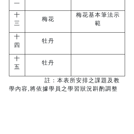
二
十
梅花基本筆法示
梅花
三
範
十
牡丹
四
十
牡丹
五
註：本表所安排之課題及教
學內容,將依據學員之學習狀況斟酌調整