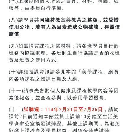
(七)上課期間個人所需之畫具、材料、講義、紙
張等，由學員自行準備。
(八)請學員
共同維持教室與教具之整潔，並愛惜
使用公物，若有人為因素造成公物破壞，得照價
賠償
。
(九)如需購買課程所需材料，請各班學員自行於
班務內協議處理。各班師生自行協議是否酌收班
費及班費之使用方式。
(十)詳細授課資訊請參見本館「美學課程」網頁
內各項課程之授課日期及大綱。
(十一)請事先審酌個人健康及課程教學內容等因
素後報名，並全程參與，以善用學習機會。
(十二)
試聽週：114年7月21日至7月26日
，請於
課前2日前通知本館並於上課前10分鐘至生活美
學班辦公室換發試聽證。其他上課期間，為避免
影響上課秩序及學員權益，謝絕旁聽或試聽。